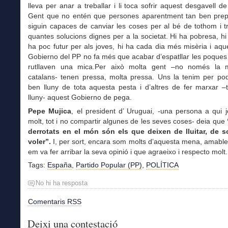
lleva per anar a treballar i li toca sofrir aquest desgavell d
Gent que no entén que persones aparentment tan ben pre
siguin capaces de canviar les coses per al bé de tothom i 
quantes solucions dignes per a la societat. Hi ha pobresa, hi 
ha poc futur per als joves, hi ha cada dia més misèria i aqu
Gobierno del PP no fa més que acabar d’espatllar les poque
rutllaven una mica.Per això molta gent –no només la 
catalans- tenen pressa, molta pressa. Uns la tenim per po
ben lluny de tota aquesta pesta i d’altres de fer marxar 
lluny- aquest Gobierno de pega.
Pepe Mujica
, el president d’ Uruguai, -una persona a qui 
molt, tot i no compartir algunes de les seves coses- deia que
derrotats en el món són els que deixen de lluitar, de s
voler”.
I, per sort, encara som molts d’aquesta mena, amable
em va fer arribar la seva opinió i que agraeixo i respecto molt.
Tags:
España
,
Partido Popular (PP)
,
POLÍTICA
No hi ha resposta
Comentaris RSS
Deixi una contestació