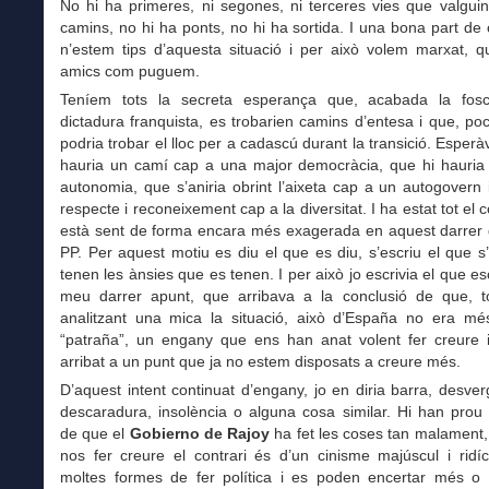
No hi ha primeres, ni segones, ni terceres vies que valgui
camins, no hi ha ponts, no hi ha sortida. I una bona part de 
n’estem tips d’aquesta situació i per això volem marxat, q
amics com puguem.
Teníem tots la secreta esperança que, acabada la fosc
dictadura franquista, es trobarien camins d’entesa i que, po
podria trobar el lloc per a cadascú durant la transició. Esper
hauria un camí cap a una major democràcia, que hi hauria
autonomia, que s’aniria obrint l’aixeta cap a un autogovern
respecte i reconeixement cap a la diversitat. I ha estat tot el c
està sent de forma encara més exagerada en aquest darrer 
PP. Per aquest motiu es diu el que es diu, s’escriu el que s’
tenen les ànsies que es tenen. I per això jo escrivia el que esc
meu darrer apunt, que arribava a la conclusió de que, to
analitzant una mica la situació, això d’España no era m
“patraña”, un engany que ens han anat volent fer creure
arribat a un punt que ja no estem disposats a creure més.
D’aquest intent continuat d’engany, jo en diria barra, desve
descaradura, insolència o alguna cosa similar. Hi han prou
de que el
Gobierno de Rajoy
ha fet les coses tan malament,
nos fer creure el contrari és d’un cinisme majúscul i ridí
moltes formes de fer política i es poden encertar més o