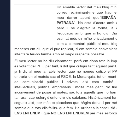
Un amable lector del meu blog m’ha
correu recriminant-me que hagi es
meu darrer apunt que
“ESPAÑA
PATRAÑA
”. No està d’acord amb e
però li he d’agrair la forma, la c
l’educació amb què m’ho diu. Di
estimat més dir-m’ho privadament 
com a comentari públic al meu blog
maneres em diu que el puc replicar, si em sembla convenient.
intentaré fer-ho també amb el major respecte possible.
El meu lector no ho diu clarament, però em dóna tota la im
és votant del PP i, per tant, li dol que critiqui tant aquest parti
ja li dic al meu amable lector que no només critico el PP
entraria en el mateix sac el PSOE, la Monarquia, tot un munt
de comunicació públics i privats, així com també m
intel·lectuals, polítics, empresaris i molta més gent. No ti
inconvenient de posar al mateix sac tots aquells que no han 
fan ara- cap esforç d’entendre els catalans. Històricament ha e
segueix així, per més explicacions que hàgim donat i per mé
sembla que tots ells fallits- que fem. He arribat a la conclusi
ENS ENTENEM
i que
NO ENS ENTENDREM
per més esforço