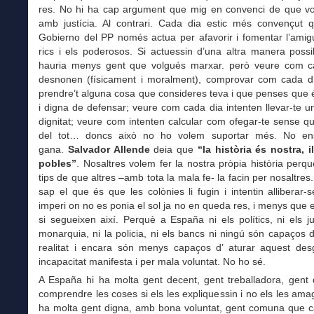
res. No hi ha cap argument que mig en convenci de que vo
amb justícia. Al contrari. Cada dia estic més convençut 
Gobierno del PP només actua per afavorir i fomentar l’amig
rics i els poderosos. Si actuessin d’una altra manera poss
hauria menys gent que volgués marxar. però veure com c
desnonen (físicament i moralment), comprovar com cada di
prendre’t alguna cosa que consideres teva i que penses que
i digna de defensar; veure com cada dia intenten llevar-te 
dignitat; veure com intenten calcular com ofegar-te sense q
del tot… doncs això no ho volem suportar més. No en
gana.
Salvador Allende
deia que
“la història és nostra, i
pobles”
. Nosaltres volem fer la nostra pròpia història perq
tips de que altres –amb tota la mala fe- la facin per nosaltres
sap el que és que les colònies li fugin i intentin alliberar-s
imperi on no es ponia el sol ja no en queda res, i menys que
si segueixen així. Perquè a España ni els polítics, ni els ju
monarquia, ni la policia, ni els bancs ni ningú són capaços 
realitat i encara són menys capaços d’ aturar aquest desg
incapacitat manifesta i per mala voluntat. No ho sé.
A España hi ha molta gent decent, gent treballadora, gent 
comprendre les coses si els les expliquessin i no els les ama
ha molta gent digna, amb bona voluntat, gent comuna que c