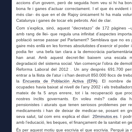
accions d’un govern, però de seguida hom veu si hi ha bona
bona fe i ganes d’actuar correctament. I el que és evident 
més clar- és que en el de Rajoy únicament hi ha mala volun
Catalunya i ganes de tocar els pebrots. Així de clar.
Com s’explica, sinó, aquest “decretazo” de 172 pàgines 
amb rang de llei- que regula una infinitat d’aspectes importa
població sense passar pel Parlament? Semblava que no es 
gaire més enllà en les formes absolutistes d’exercir el poder 
podia fer una befa tan clara a la democràcia parlamentària
han anat. Amb aquest decret-llei baixem una escala 
degradació del sistema social. Van començar l’obra de demol
Reforma Laboral del 2012 . Un any després 691.700 pe
entrar a la llista de l’atur i s’han destruït 850.000 llocs de treb
la
Encuesta
de Población Activa (EPA
)
. El nombre de
ocupades havia baixat al nivell de l’any 2002 i els treballador
mateix de fa 5 anys enrere, tot i la recuperació que pro
nostres ínclits governants. En voleu més? cada dia 
pensionistes i aturats que tenen seriosos problemes per re
medicaments i han de deixar de medicar-se, posant en greu
seva salut, tal com ens explica el diari
20minutos.es
. I pod
amb l’educació, les beques, el finançament de la sanitat en ge
És per aquest motiu que escrivia el que escrivia. Perquè ja