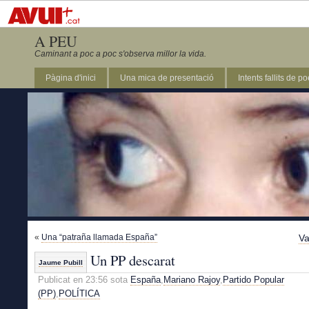
A PEU
Caminant a poc a poc s'observa millor la vida.
Pàgina d'inici
Una mica de presentació
Intents fallits de p
«
Una “patraña llamada España”
Va
Un PP descarat
Jaume Pubill
Publicat en 23:56 sota
España
,
Mariano Rajoy
,
Partido Popular
(PP)
,
POLÍTICA