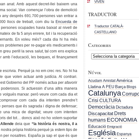
VIVEN
han anat. Amb aquest decret-llei baixem una
ema social. Van començar l’obra de demolició
TRADUCTOR
n any després 691.700 persones van entrar a
0.000 llocs de treball, com diu la
Encuesta
de
Traductor CATALÀ-
 persones ocupades havia baixat al nivell de
CASTELLANO
mateix de fa 5 anys enrere, tot i la recuperació
overnants. En voleu més? cada dia hi ha més
Categories
osos problemes per re-pagar els medicaments i
 greu perill la seva salut, tal com ens explica
Categories
ir amb l’educació, les beques, el finançament
e escrivia. Perquè ja no em crec res. No hi ha
Núvol
que volen actuar amb justícia. Al contrari.
América
Acudam
Amistat
est Gobierno del PP només actua per afavorir
Llatina
A PEU
Barça
Blogs
s poderosos. Si actuessin d’una altra manera
Catalunya
Corrupc
e volgués marxar. però veure com cada dia et
Crisi
CULTURA
 comprovar com cada dia intenten prendre’t
e penses que és sagrada i digna de defensar;
Democràcia
Dictadura
te una mica de dignitat; veure com intenten
Drets
Discapacitat
oris del tot… doncs això no ho volem suportar
ECONOMIA
humans
Allende
deia que
“la història és nostra, il a
Educació
Emigració
a nostra pròpia història perquè ja estem tips de
Església
Espanya
cin per nosaltres. España ja sap el que és que