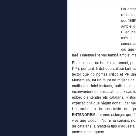
Un amabl
recrimin
que
“ES
amb el qu
i l’educ
més di
comentar
diu que 
faré. I intentaré fer-ho també amb el m
El meu lector no ho diu clarament, per
PP i, per tant, li dol que critiqui tant
lector que no només critico el PP, si
Monarquia, tot un munt de mitjans de 
moltíssims intel·lectuals, polítics, 
inconvenient de posar al mateix sac to
esforç d’entendre els catalans. Històr
explicacions que hàgim donat i per més 
He arribat a la conclusió de 
ENTENDREM
per més esforços que fe
vies que valguin. No hi ha camins, no 
de catalans ja n’estem tips d’aquesta 
amics com puguem.