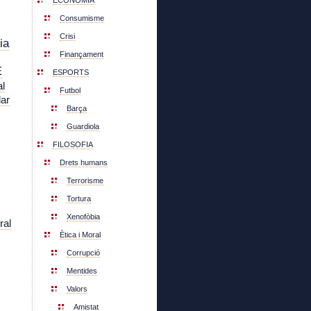
ECONOMIA
Consumisme
Crisi
ia
Finançament
E
ESPORTS
l
Futbol
lar
Barça
Guardiola
FILOSOFIA
Drets humans
Terrorisme
Tortura
Xenofòbia
ral
Ètica i Moral
Corrupció
Mentides
Valors
Amistat