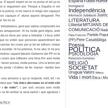
España
Futbol
Humor
r-se. D’aquell imperi on no es ponia el sol ja no
Immigració
à si segueixen així. Perquè a España ni els
Independència
 ni la policia, ni els bancs ni ningú són capaços
Justíc
Jubilació
Informació
nys capaços d’ aturar aquest desgavell. Per
LITERATURA
at. No ho sé.
MITJANS D
Llibertat
 treballadora, gent que sabria comprendre les
COMUNICACIÓ
Nada
s les amaguessin. Hi ha molta gent digna, amb
Partido Popu
Papa Francesc
 es lleva per anar a treballar i li toca sofrir
Pere Casaldàliga
(PP)
 que no entén que persones aparentment tan
Poesia
anviar les coses per al bé de tothom i trobar
POLÍTICA
 societat. Hi ha pobresa, hi ha atur, hi ha poc
PSICOLOGIA
 misèria i aquest fabulós Gobierno del PP no fa
Relacions humanes
 coses que rutllaven una mica.Per això molta
RELIGIÓ
 tenen pressa, molta pressa. Uns la tenim per
SOCIETAT
ta pesta i d’altres de fer marxar –també ben
Uruguai
Valors
Vellesa
Vida i mort
Ètica i Mo
, -una persona a qui jo respecto molt, tot i no
- deia que
“els únics derrotats en el món són
 i de voler”.
I, per sort, encara som molts
a fer arribar la seva opinió i que agraeixo i
OLÍTICA