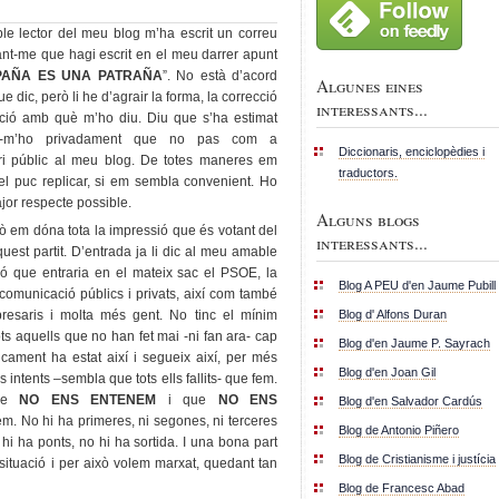
e lector del meu blog m’ha escrit un correu
ant-me que hagi escrit en el meu darrer apunt
PAÑA ES UNA PATRAÑA
”. No està d’acord
Algunes eines
e dic, però li he d’agrair la forma, la correcció
interessants...
ació amb què m’ho diu. Diu que s’ha estimat
r-m’ho privadament que no pas com a
Diccionaris, enciclopèdies i
i públic al meu blog. De totes maneres em
traductors.
el puc replicar, si em sembla convenient. Ho
ajor respecte possible.
Alguns blogs
ò em dóna tota la impressió que és votant del
interessants...
 aquest partit. D’entrada ja li dic al meu amable
nó que entraria en el mateix sac el PSOE, la
Blog A PEU d'en Jaume Pubill
comunicació públics i privats, així com també
Blog d' Alfons Duran
empresaris i molta més gent. No tinc el mínim
ts aquells que no han fet mai -ni fan ara- cap
Blog d'en Jaume P. Sayrach
icament ha estat així i segueix així, per més
Blog d'en Joan Gil
intents –sembla que tots ells fallits- que fem.
que
NO ENS ENTENEM
i que
NO ENS
Blog d'en Salvador Cardús
m. No hi ha primeres, ni segones, ni terceres
Blog de Antonio Piñero
hi ha ponts, no hi ha sortida. I una bona part
Blog de Cristianisme i justícia
situació i per això volem marxat, quedant tan
Blog de Francesc Abad