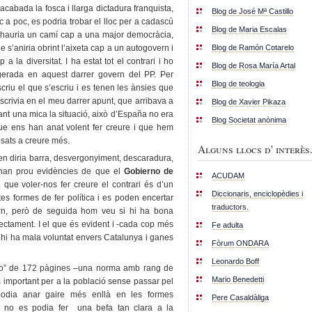
acabada la fosca i llarga dictadura franquista,
Blog de José Mª Castillo
c a poc, es podria trobar el lloc per a cadascú
Blog de Maria Escalas
i hauria un camí cap a una major democràcia,
Blog de Ramón Cotarelo
 s’aniria obrint l’aixeta cap a un autogovern i
 la diversitat. I ha estat tot el contrari i ho
Blog de Rosa María Artal
erada en aquest darrer govern del PP. Per
Blog de teologia
scriu el que s’escriu i es tenen les ànsies que
 escrivia en el meu darrer apunt, que arribava a
Blog de Xavier Pikaza
tzant una mica la situació, això d’España no era
Blog Societat anònima
e ens han anat volent fer creure i que hem
osats a creure més.
Alguns llocs d' interès.
 en diria barra, desvergonyiment, descaradura,
i han prou evidències de que el
Gobierno de
ACUDAM
que voler-nos fer creure el contrari és d’un
Diccionaris, enciclopèdies i
tes formes de fer política i es poden encertar
traductors.
rn, però de seguida hom veu si hi ha bona
rectament. I el que és evident i -cada cop més
Fe adulta
 hi ha mala voluntat envers Catalunya i ganes
Fòrum ONDARA
Leonardo Boff
azo” de 172 pàgines –una norma amb rang de
Mario Benedetti
es important per a la població sense passar pel
dia anar gaire més enllà en les formes
Pere Casaldàliga
ue no es podia fer una befa tan clara a la