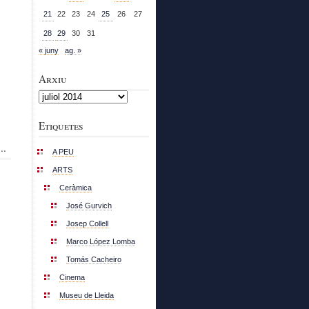
21
22
23
24
25
26
27
28
29
30
31
« juny
ag. »
Arxiu
Arxiu
Etiquetes
..
A PEU
ARTS
Ceràmica
José Gurvich
Josep Collell
Marco López Lomba
Tomás Cacheiro
Cinema
Museu de Lleida