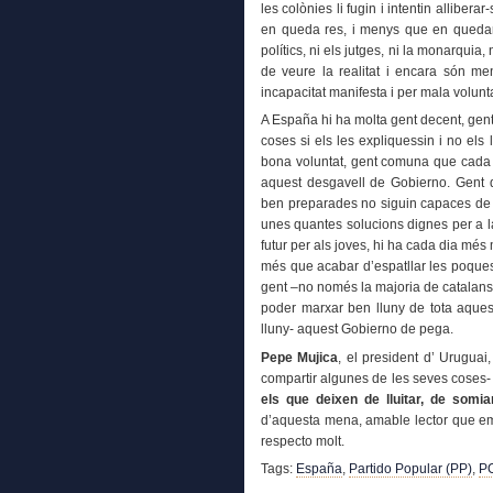
les colònies li fugin i intentin allibera
en queda res, i menys que en quedar
polítics, ni els jutges, ni la monarquia,
de veure la realitat i encara són me
incapacitat manifesta i per mala volunt
A España hi ha molta gent decent, gent
coses si els les expliquessin i no el
bona voluntat, gent comuna que cada dia
aquest desgavell de Gobierno. Gent
ben preparades no siguin capaces de c
unes quantes solucions dignes per a la
futur per als joves, hi ha cada dia més
més que acabar d’espatllar les poques
gent –no només la majoria de catalans-
poder marxar ben lluny de tota aques
lluny- aquest Gobierno de pega.
Pepe Mujica
, el president d’ Uruguai
compartir algunes de les seves coses
els que deixen de lluitar, de somiar
d’aquesta mena, amable lector que em v
respecto molt.
Tags:
España
,
Partido Popular (PP)
,
P