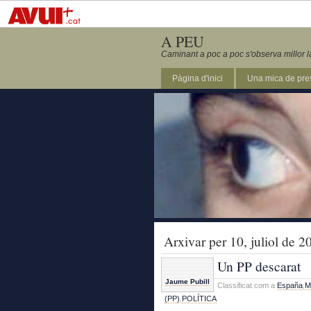
A PEU
Caminant a poc a poc s'observa millor l
Pàgina d'inici
Una mica de pre
Arxivar per 10, juliol de 2
Un PP descarat
Jaume Pubill
Classificat com a
España
,
M
(PP)
,
POLÍTICA