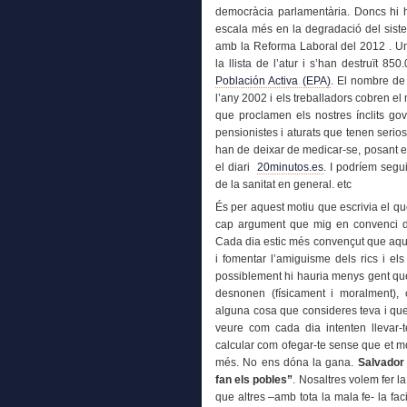
democràcia parlamentària. Doncs hi 
escala més en la degradació del sist
amb la Reforma Laboral del 2012 . U
la llista de l’atur i s’han destruït 85
Población Activa (EPA
)
. El nombre de
l’any 2002 i els treballadors cobren el 
que proclamen els nostres ínclits g
pensionistes i aturats que tenen seri
han de deixar de medicar-se, posant en
el diari
20minutos.es
. I podríem segu
de la sanitat en general. etc
És per aquest motiu que escrivia el qu
cap argument que mig en convenci de 
Cada dia estic més convençut que aqu
i fomentar l’amiguisme dels rics i el
possiblement hi hauria menys gent qu
desnonen (físicament i moralment),
alguna cosa que consideres teva i qu
veure com cada dia intenten llevar-
calcular com ofegar-te sense que et m
més. No ens dóna la gana.
Salvador 
fan els pobles”
. Nosaltres volem fer l
que altres –amb tota la mala fe- la fa