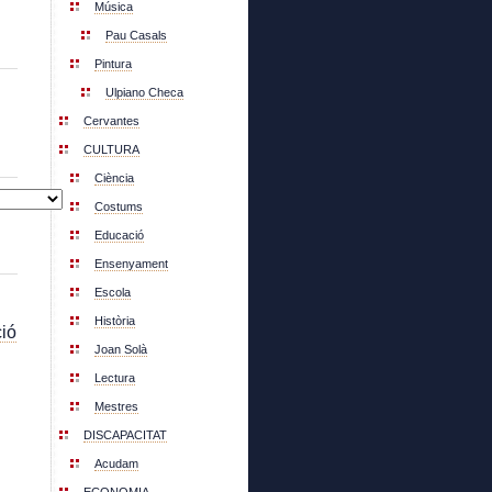
Música
Pau Casals
Pintura
Ulpiano Checa
Cervantes
CULTURA
Ciència
Costums
Educació
Ensenyament
Escola
Història
ió
Joan Solà
Lectura
Mestres
DISCAPACITAT
Acudam