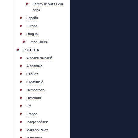
Estany d' Ivars i Vila-
sana
España
Europa
Uruguai
Pepe Mujica
POLÍTICA
Autodeterminació
Autonomia
Chávez
Constitució
Democràcia
Dictadura
Eta
Franco
Independència
Mariano Rajoy