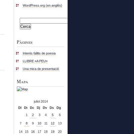
WordPress.org (en anglès)
Cerca:
Pàgines
Intents fallits de poesia
LLIBRE «A PEU»
Una mica de presentació
Mapa
juliol 2014
Dl
Dt
Dc
Dj
Dv
Ds
Dg
1
2
3
4
5
6
7
8
9
10
11
12
13
14
15
16
17
18
19
20