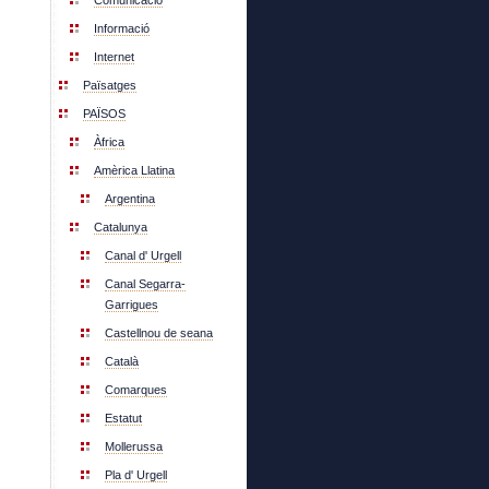
Comunicació
Informació
Internet
Païsatges
PAÏSOS
Àfrica
Amèrica Llatina
Argentina
Catalunya
Canal d' Urgell
Canal Segarra-
Garrigues
Castellnou de seana
Català
Comarques
Estatut
Mollerussa
Pla d' Urgell