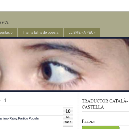
a vida.
sentació
Intents fallits de poesia
LLIBRE «A PEU»
014
TRADUCTOR CATALÀ-
CASTELLÀ
10
jul.
ariano Rajoy
,
Partido Popular
Feedly
2014