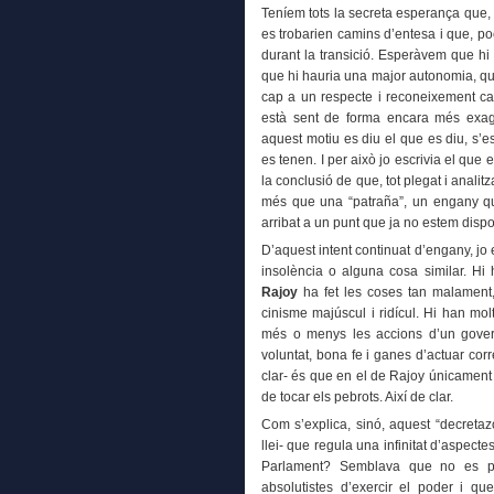
Teníem tots la secreta esperança que, 
es trobarien camins d’entesa i que, po
durant la transició. Esperàvem que h
que hi hauria una major autonomia, que
cap a un respecte i reconeixement cap a
està sent de forma encara més exag
aquest motiu es diu el que es diu, s’e
es tenen. I per això jo escrivia el que
la conclusió de que, tot plegat i anali
més que una “patraña”, un engany qu
arribat a un punt que ja no estem disp
D’aquest intent continuat d’engany, jo
insolència o alguna cosa similar. H
Rajoy
ha fet les coses tan malament, 
cinisme majúscul i ridícul. Hi han mol
més o menys les accions d’un gove
voluntat, bona fe i ganes d’actuar cor
clar- és que en el de Rajoy únicament
de tocar els pebrots. Així de clar.
Com s’explica, sinó, aquest “decret
llei- que regula una infinitat d’aspect
Parlament? Semblava que no es po
absolutistes d’exercir el poder i q