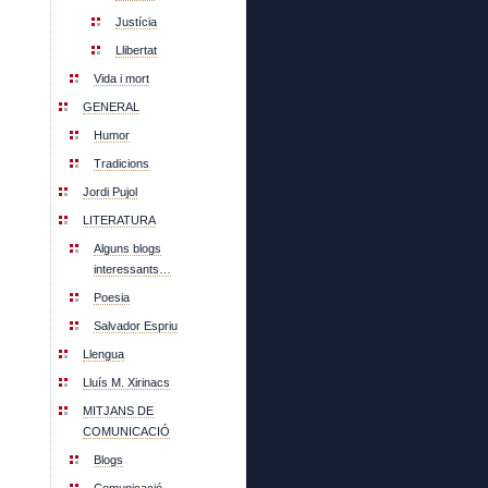
Justícia
Llibertat
Vida i mort
GENERAL
Humor
Tradicions
Jordi Pujol
LITERATURA
Alguns blogs
interessants…
Poesia
Salvador Espriu
Llengua
Lluís M. Xirinacs
MITJANS DE
COMUNICACIÓ
Blogs