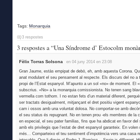
Tags:
Monarquia
3 respostes
3 respostes a “Una Síndrome d’ Estocolm monà
Fèlix Torras Solsona
en 04 juny 2014 en 23:08
Gran Jaume, estàs empipat de debò, eh, amb aquesta Corona. Qui 
anat modulant el seu pensament al respecte. Els discurs del no a 
propi de l’Estat espanyol. M’apunto a un sol «no» de moment. El 
subscrius. «No» a la monarquia comissionista. No tenen sang blav
vermella com tothom. I no estan fets d’un material diferent, perquè
ser tractats desigualment, mitjançant el dret positiu vigent espany
carn i ossos amb una voluntat dolosa. No comportar-se amb decò
el seu status és repugnant. No en tenen prou -els membres de la ca
en especial, el seu pater familias, fins que ha abdicat en favor del
amb els privilegis que l’estat de dret espanyol garanteix. En volen
més… Comparteixo el teu sentiment d’impotència vers una casa re
intocable. Que li diguin al Pedro J. Ramírez… Spain is different. H