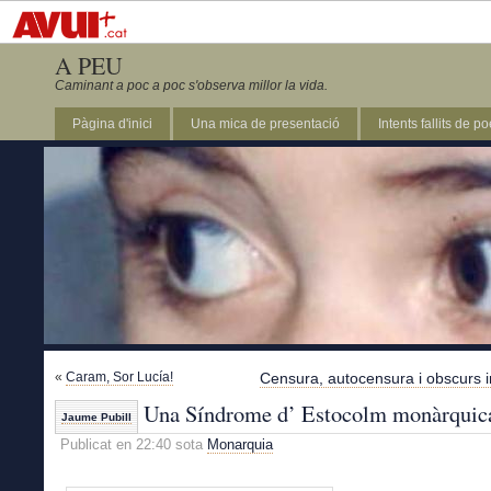
A PEU
Caminant a poc a poc s'observa millor la vida.
Pàgina d'inici
Una mica de presentació
Intents fallits de p
«
Caram, Sor Lucía!
Censura, autocensura i obscurs 
Una Síndrome d’ Estocolm monàrquic
Jaume Pubill
Publicat en 22:40 sota
Monarquia