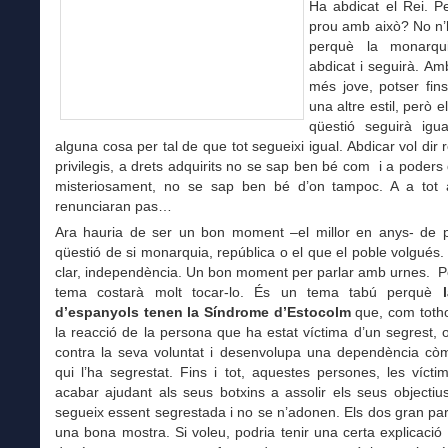
Ha abdicat el Rei. P
prou amb això? No n’
perquè la monarq
abdicat i seguirà. A
més jove, potser fin
una altre estil, però e
qüestió seguirà igua
alguna cosa per tal de que tot segueixi igual. Abdicar vol dir 
privilegis, a drets adquirits no se sap ben bé com i a poder
misteriosament, no se sap ben bé d’on tampoc. A a tot 
renunciaran pas…
Ara hauria de ser un bon moment –el millor en anys- de pl
qüestió de si monarquia, república o el que el poble volgués
clar, independència. Un bon moment per parlar amb urnes. P
tema costarà molt tocar-lo. És un tema tabú perquè
d’espanyols tenen la Síndrome d’Estocolm
que, com toth
la reacció de la persona que ha estat víctima d’un segrest, 
contra la seva voluntat i desenvolupa una dependència cò
qui l’ha segrestat. Fins i tot, aquestes persones, les víct
acabar ajudant als seus botxins a assolir els seus objecti
segueix essent segrestada i no se n’adonen. Els dos gran par
una bona mostra. Si voleu, podria tenir una certa explicaci