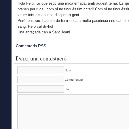
Hola Fèlix: Sí que estic una mica enfadat amb aquest tema. És q
prenen per rucs i com si no tinguéssim criteri! Com si no tinguéssi
veure tots els abusos d’aquesta gent…
Però tens raó: haurem de tenir encara molta paciència i no cal fer
sang. Però cal dir-ho!
Una abraçada cap a Sant Joan!
Comentaris RSS
Deixi una contestació
Nom
Correu (ocult)
Lloc