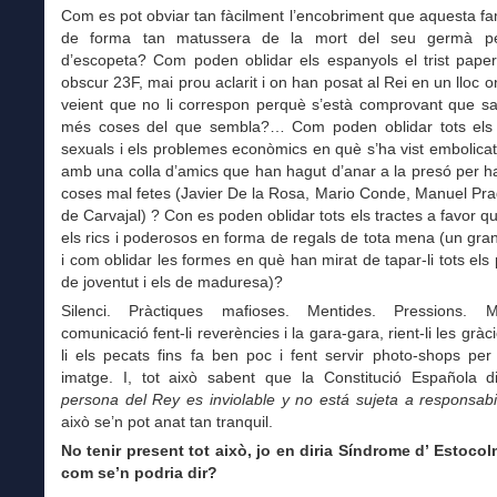
Com es pot obviar tan fàcilment l’encobriment que aquesta fam
de forma tan matussera de la mort del seu germà pe
d’escopeta? Com poden oblidar els espanyols el trist paper
obscur 23F, mai prou aclarit i on han posat al Rei en un lloc o
veient que no li correspon perquè s’està comprovant que sa
més coses del que sembla?… Com poden oblidar tots els
sexuals i els problemes econòmics en què s’ha vist embolica
amb una colla d’amics que han hagut d’anar a la presó per ha
coses mal fetes (Javier De la Rosa, Mario Conde, Manuel Pr
de Carvajal) ? Con es poden oblidar tots els tractes a favor que
els rics i poderosos en forma de regals de tota mena (un gran 
i com oblidar les formes en què han mirat de tapar-li tots els 
de joventut i els de maduresa)?
Silenci. Pràctiques mafioses. Mentides. Pressions. M
comunicació fent-li reverències i la gara-gara, rient-li les gràc
li els pecats fins fa ben poc i fent servir photo-shops per 
imatge. I, tot això sabent que la Constitució Española
persona del Rey es inviolable y no está sujeta a responsabi
això se’n pot anat tan tranquil.
No tenir present tot això, jo en diria Síndrome d’ Estocolm
com se’n podria dir?