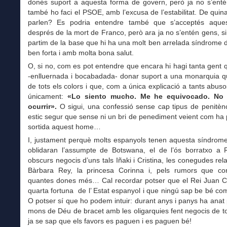
donés suport a aquesta forma de govern, però ja no s’enté
també ho faci el PSOE, amb l’excusa de l’estabilitat. De quina 
parlen? Es podria entendre també que s’acceptés aque
després de la mort de Franco, però ara ja no s’entén gens, s
partim de la base que hi ha una molt ben arrelada síndrome 
ben forta i amb molta bona salut.
O, si no, com es pot entendre que encara hi hagi tanta gent 
-enlluernada i bocabadada- donar suport a una monarquia qu
de tots els colors i que, com a única explicació a tants abuso
únicament:
«Lo siento mucho. Me he equivocado. No 
ocurrir».
O sigui, una confessió sense cap tipus de penitènc
estic segur que sense ni un bri de penediment veient com ha 
sortida aquest home…
I, justament perquè molts espanyols tenen aquesta síndrome
oblidaran l’assumpte de Botswana, el de l’ós borratxo a R
obscurs negocis d’uns tals Iñaki i Cristina, les conegudes re
Bàrbara Rey, la princesa Corinna i, pels rumors que co
quantes dones més… Cal recordar potser que el Rei Juan Ca
quarta fortuna de l’ Estat espanyol i que ningú sap be bé com
O potser sí que ho podem intuir: durant anys i panys ha anat
mons de Déu de bracet amb les oligarquies fent negocis de t
ja se sap que els favors es paguen i es paguen bé!