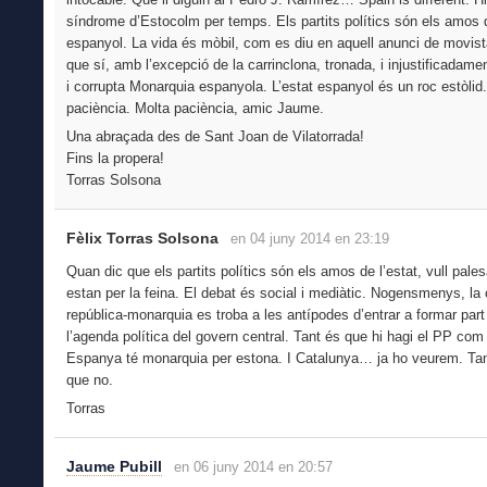
síndrome d’Estocolm per temps. Els partits polítics són els amos d
espanyol. La vida és mòbil, com es diu en aquell anunci de movista
que sí, amb l’excepció de la carrinclona, tronada, i injustificadame
i corrupta Monarquia espanyola. L’estat espanyol és un roc estòlid
paciència. Molta paciència, amic Jaume.
Una abraçada des de Sant Joan de Vilatorrada!
Fins la propera!
Torras Solsona
Fèlix Torras Solsona
en 04 juny 2014 en 23:19
Quan dic que els partits polítics són els amos de l’estat, vull pale
estan per la feina. El debat és social i mediàtic. Nogensmenys, la c
república-monarquia es troba a les antípodes d’entrar a formar part
l’agenda política del govern central. Tant és que hi hagi el PP co
Espanya té monarquia per estona. I Catalunya… ja ho veurem. Tan
que no.
Torras
Jaume Pubill
en 06 juny 2014 en 20:57