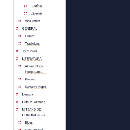
Justícia
Llibertat
Vida i mort
GENERAL
Humor
Tradicions
Jordi Pujol
LITERATURA
Alguns blogs
interessants…
Poesia
Salvador Espriu
Llengua
Lluís M. Xirinacs
MITJANS DE
COMUNICACIÓ
Blogs