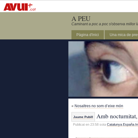
A PEU
Caminant a poc a poc s'observa millor l
Pàgina d'inici
Una mica de pre
«
Nosaltres no som d’eixe món
Amb nocturnitat, 
Jaume Pubill
Publicat en 23:58 sota
Catalunya
,
España
,
I