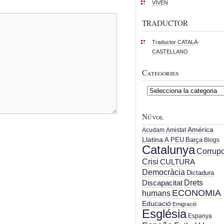
VIVEN
TRADUCTOR
Traductor CATALÀ-
CASTELLANO
Categories
Categories
Núvol
América
Acudam
Amistat
Llatina
A PEU
Barça
Blogs
Catalunya
Corrupc
Crisi
CULTURA
Democràcia
Dictadura
Drets
Discapacitat
ECONOMIA
humans
Educació
Emigració
Església
Espanya