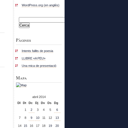
WordPress.org (en anglès)
Cerca:
Pàgines
Intents fallits de poesia
LLIBRE «A PEU»
Una mica de presentació
Mapa
abril 2014
Dl
Dt
Dc
Dj
Dv
Ds
Dg
1
2
3
4
5
6
7
8
9
10
11
12
13
14
15
16
17
18
19
20