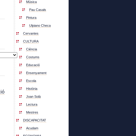
Música
Pau Casals
Pintura
Ulpiano Checa
Cervantes
CULTURA
Ciència
Costums
Educació
Ensenyament
Escola
Història
ió
Joan Solà
Lectura
Mestres
DISCAPACITAT
Acudam