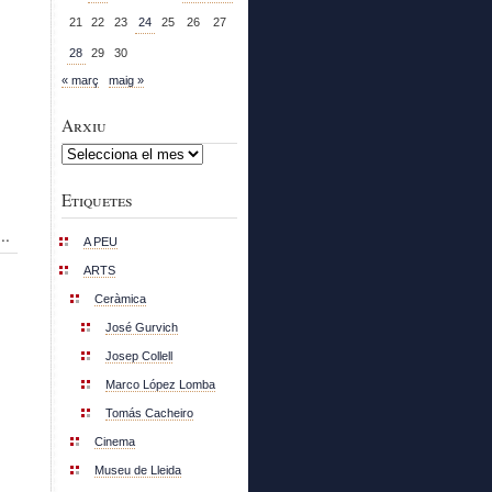
21
22
23
24
25
26
27
28
29
30
« març
maig »
Arxiu
Arxiu
Etiquetes
..
A PEU
ARTS
Ceràmica
José Gurvich
Josep Collell
Marco López Lomba
Tomás Cacheiro
Cinema
Museu de Lleida