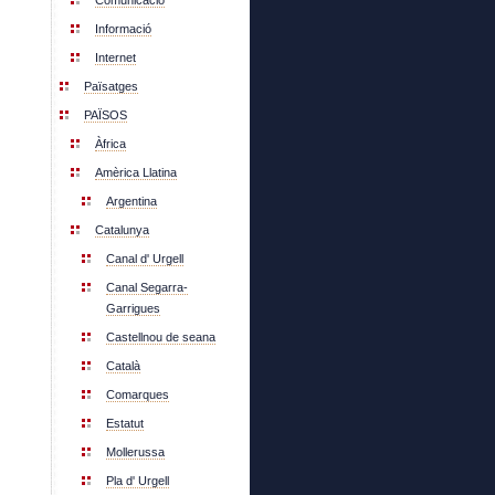
Comunicació
Informació
Internet
Païsatges
PAÏSOS
Àfrica
Amèrica Llatina
Argentina
Catalunya
Canal d' Urgell
Canal Segarra-
Garrigues
Castellnou de seana
Català
Comarques
Estatut
Mollerussa
Pla d' Urgell