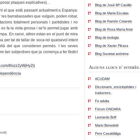
ia posar plaques explicatives)…
Blog de José Mª Castillo
ent el que està passant actualment a Espanya:
Blog de Maria Escalas
fer les barrabassades que vulguin, poden robar,
Blog de Ramón Cotarelo
tacions totalment personals i partidistes i no
s fa la vista grossa i se’ls permet jugar amb
Blog de Rosa María Artal
ampa. En canvi, altres estan en el punt de mira
Blog de teologia
na per tal de tallar de soca-rel qualsevol intent
Blog de Xavier Pikaza
llà del que consideren permès. I les seves
 tan subjectives que ja comença a fer fàstic!
Blog Societat anònima
ot.com/#ixzz2yWjHyZrj
Alguns llocs d' interès.
dependència
ACUDAM
Diccionaris, enciclopèdies i
traductors.
Fe adulta
Fòrum ONDARA
Leonardo Boff
Mario Benedetti
cult)
Pere Casaldàliga