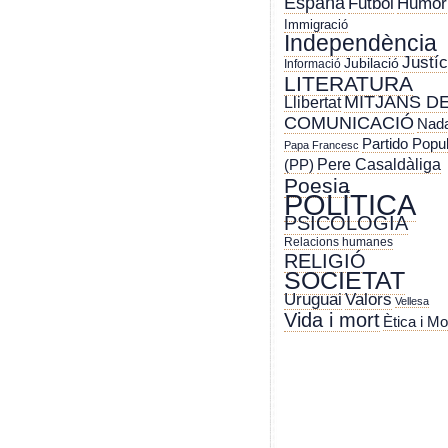
España
Futbol
Humor
Immigració
Independència
Justíc
Jubilació
Informació
LITERATURA
MITJANS D
Llibertat
COMUNICACIÓ
Nada
Partido Popu
Papa Francesc
Pere Casaldàliga
(PP)
Poesia
POLÍTICA
PSICOLOGIA
Relacions humanes
RELIGIÓ
SOCIETAT
Uruguai
Valors
Vellesa
Vida i mort
Ètica i Mo