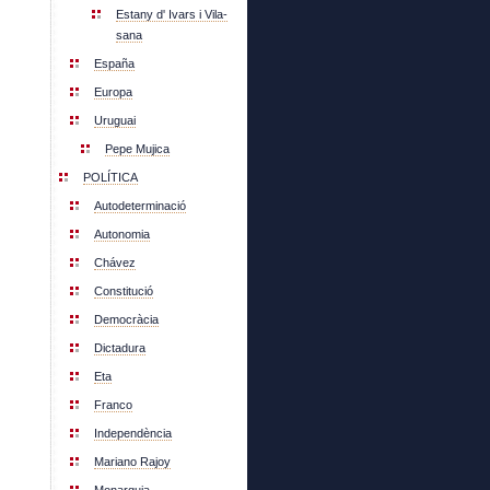
Estany d' Ivars i Vila-
sana
España
Europa
Uruguai
Pepe Mujica
POLÍTICA
Autodeterminació
Autonomia
Chávez
Constitució
Democràcia
Dictadura
Eta
Franco
Independència
Mariano Rajoy