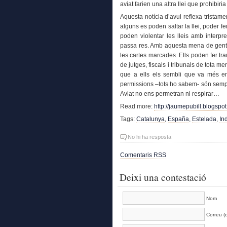
aviat farien una altra llei que prohibir
Aquesta notícia d’avui
reflexa tristam
alguns es poden saltar la llei, poder 
poden violentar les lleis amb interpre
passa res. Amb aquesta mena de gent e
les cartes marcades. Ells poden fer tr
de jutges, fiscals i tribunals de tota me
que a ells els sembli que va més en
permissions –tots ho sabem- són sempre
Aviat no ens permetran ni respirar…
Read more:
http://jaumepubill.blogsp
Tags:
Catalunya
,
España
,
Estelada
,
In
No hi ha resposta
Comentaris RSS
Deixi una contestació
Nom
Correu (o