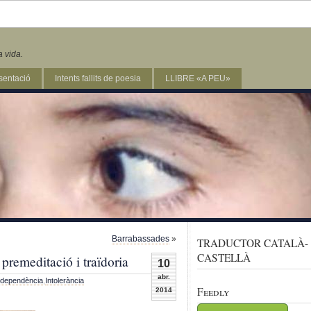
a vida.
sentació
Intents fallits de poesia
LLIBRE «A PEU»
Barrabassades
»
TRADUCTOR CATALÀ-
CASTELLÀ
premeditació i traïdoria
10
abr.
ndependència
,
Intolerància
Feedly
2014