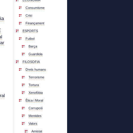
ECONOMIA
Consumisme
Crisi
ia
Finançament
E
ESPORTS
l
Futbol
lar
Barça
Guardiola
FILOSOFIA
Drets humans
Terrorisme
Tortura
Xenofòbia
ral
Ètica i Moral
Corrupció
Mentides
Valors
Amistat