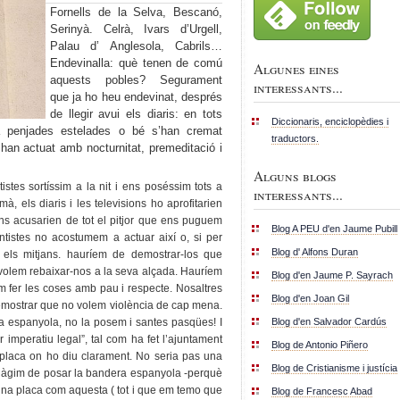
Fornells de la Selva, Bescanó,
Serinyà. Celrà, Ivars d’Urgell,
Palau d’ Anglesola, Cabrils…
Endevinalla: què tenen de comú
Algunes eines
aquests pobles? Segurament
interessants...
que ja ho heu endevinat, després
de llegir avui els diaris: en tots
Diccionaris, enciclopèdies i
ia penjades estelades o bé s’han cremat
traductors.
han actuat amb nocturnitat, premeditació i
Alguns blogs
tes sortíssim a la nit i ens poséssim tots a
interessants...
 els diaris i les televisions ho aprofitarien
i ens acusarien de tot el pitjor que ens puguem
Blog A PEU d'en Jaume Pubill
tistes no acostumem a actuar així o, si per
Blog d' Alfons Duran
s els mitjans. hauríem de demostrar-los que
 volem rebaixar-nos a la seva alçada. Hauríem
Blog d'en Jaume P. Sayrach
m fer les coses amb pau i respecte. Nosaltres
Blog d'en Joan Gil
demostrar que no volem violència de cap mena.
Blog d'en Salvador Cardús
a espanyola, no la posem i santes pasqües! I
imperatiu legal”, tal com ha fet l’ajuntament
Blog de Antonio Piñero
placa on ho diu clarament. No seria pas una
Blog de Cristianisme i justícia
n hàgim de posar la bandera espanyola -perquè
r una placa com aquesta ( tot i que em temo que
Blog de Francesc Abad