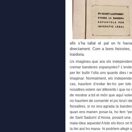
ells s’ha tallat el pal on hi hav
directament. Com a bons feixistes, 
traïdoria.
Us imagineu que ara els independentis
cremar banderes espanyoles? L’endemà,
per fer bullir l’olla uns quants dies 
imaginar. Normalment, els independen
cas, hauríem d’evitar fer-ho per tot
nosaltres volem ser diferents i que no
de mostrar a tot el món que aquí vole
no hauríem de consentir el joc brut i 
Nosaltres, si no ens agrada la bander
quan ens manen posar-la, ho fem “per 
de Sant Sadurní d’Anoia, posant una 
mala idea aquesta! A tots els llocs o
la llei així ho mana- hi podríem afegi