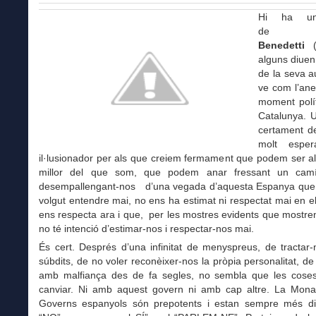
Hi ha u
de
Ma
Benedetti
(
alguns diuen
de la seva a
ve com l’anel
moment polít
Catalunya. 
certament de
molt esper
il·lusionador per als que creiem fermament que podem ser a
millor del que som, que podem anar fressant un camí
desempallengant-nos d’una vegada d’aquesta Espanya que
volgut entendre mai, no ens ha estimat ni respectat mai en el
ens respecta ara i que, per les mostres evidents que mostre
no té intenció d’estimar-nos i respectar-nos mai.
És cert. Després d’una infinitat de menyspreus, de tractar
súbdits, de no voler reconèixer-nos la pròpia personalitat, d
amb malfiança des de fa segles, no sembla que les cose
canviar. Ni amb aquest govern ni amb cap altre. La Monar
Governs espanyols són prepotents i estan sempre més di