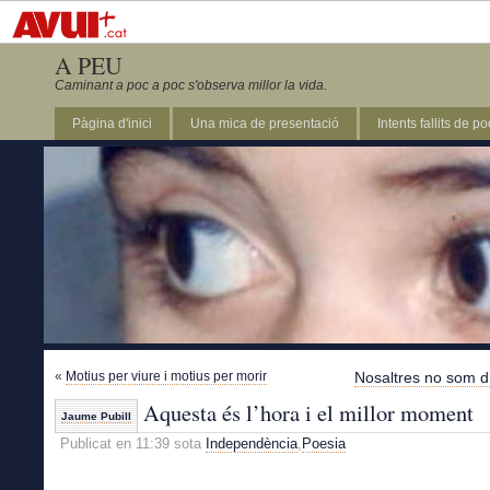
A PEU
Caminant a poc a poc s'observa millor la vida.
Pàgina d'inici
Una mica de presentació
Intents fallits de p
«
Motius per viure i motius per morir
Nosaltres no som d
Aquesta és l’hora i el millor moment
Jaume Pubill
Publicat en 11:39 sota
Independència
,
Poesia