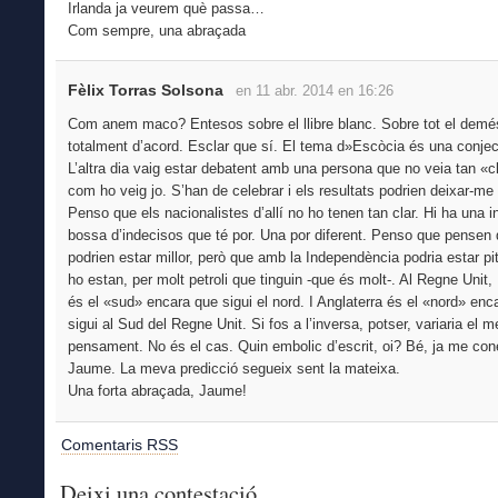
Irlanda ja veurem què passa…
Com sempre, una abraçada
Fèlix Torras Solsona
en 11 abr. 2014 en 16:26
Com anem maco? Entesos sobre el llibre blanc. Sobre tot el demé
totalment d’acord. Esclar que sí. El tema d»Escòcia és una conjec
L’altra dia vaig estar debatent amb una persona que no veia tan «c
com ho veig jo. S’han de celebrar i els resultats podrien deixar-me 
Penso que els nacionalistes d’allí no ho tenen tan clar. Hi ha una i
bossa d’indecisos que té por. Una por diferent. Penso que pensen
podrien estar millor, però que amb la Independència podria estar pit
ho estan, per molt petroli que tinguin -que és molt-. Al Regne Unit
és el «sud» encara que sigui el nord. I Anglaterra és el «nord» enc
sigui al Sud del Regne Unit. Si fos a l’inversa, potser, variaria el m
pensament. No és el cas. Quin embolic d’escrit, oi? Bé, ja me con
Jaume. La meva predicció segueix sent la mateixa.
Una forta abraçada, Jaume!
Comentaris RSS
Deixi una contestació