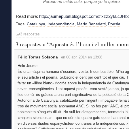
Porque no estás solo, porque yo te quiero.
Read more:
http://jaumepubill.blogspot.com/#ixzz2y6LcJHb
Tags:
Catalunya
,
Independència
,
Mario Benedetti
,
Poesia
3 respostes
3 respostes a “Aquesta és l’hora i el millor mo
Fèlix Torras Solsona
en 06 abr. 2014 en 13:08
Hola Jaume,
És una màquina humana d’escriure, vostè. Incombustible. M’ha ag
el seu article i el poema. Subscric el cent per cent tot el que diu. 
faltar un «llibre blanc» rigorós sobre la independència de Catalunya 
seves conseqüències. I tot aquest procés -com vostè ja sap, ja q
lloc comú- és gràcies a una part significativa de la població de la 
Autònoma de Catalunya, catalitzada per l’ingent i impagable feina 
tros de moviment social anomenat ANC. Si no fos per l’ANC, el pr
sobiranista s’hagués diluït. No vull fer d’esgarriacries, tanmateix h
«majoria silenciosa» – que no són els quatre gats que s’han anat 
en diverses diades espanyolistes- contràries a la independència. 