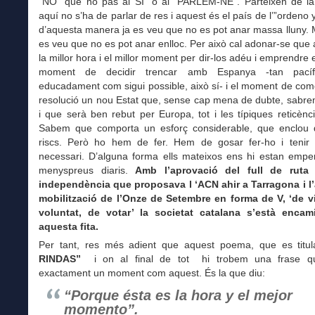
“NO” que no pas al SÍ” o al “PARLEM-NE”. Parteixen de l
aquí no s’ha de parlar de res i aquest és el país de l’”ordeno 
d’aquesta manera ja es veu que no es pot anar massa lluny. Mil
es veu que no es pot anar enlloc. Per això cal adonar-se que
la millor hora i el millor moment per dir-los adéu i emprendre e
moment de decidir trencar amb Espanya -tan pacíf
educadament com sigui possible, això sí- i el moment de co
resolució un nou Estat que, sense cap mena de dubte, sabre
i que serà ben rebut per Europa, tot i les típiques reticèncie
Sabem que comporta un esforç considerable, que enclou dif
riscs. Però ho hem de fer. Hem de gosar fer-ho i tenir 
necessari. D’alguna forma ells mateixos ens hi estan emp
menyspreus diaris.
Amb l’aprovació del full de ruta
independència que proposava l ‘ACN ahir a Tarragona i l
mobilització de l’Onze de Setembre en forma de V, ‘de vi
voluntat, de votar’ la societat catalana s’està enca
aquesta fita.
Per tant, res més adient que aquest poema, que es titu
RINDAS”
i on al final de tot hi trobem una frase qu
exactament un moment com aquest. És la que diu:
“Porque ésta es la hora y el mejor
momento”.