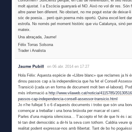
conformen? Suficients perquè, en cas de referèndum, el seu resulta
molt ajustat. I a Escòcia guanyarà el NO. Això no vol dir res. Són 
altre paner ben diferent. No obstant, no me pogut estar de deixar-li
sóc de poesia… però quin poema més oportú. Quina excel·lent dar
estrofa. No només pel moment històric que viu Catalunya, sinó per
mateix.
Una abraçada, Jaume!
Fèlix Torras Solsona
Trader i Analista
Jaume Pubill
en 06 abr. 2014 en 17:27
Hola Fèlix: Aquesta espècie de «Llibre blanc» que reclames ja hi é
dinou passos cap a la independència que ha fet el Consell Assesso
Transició (cada un en forma de document molt ben el·laborat). Pod
més informació a
http://www.vilaweb.cat/noticia/4115785/20130516
passos-cap-independencia-consell-assessor-transicio.html
Jo n’he fullejat 5 o 6 d’aquests documents i trobo que són una bo
començar a treballar i una bona brúixola per marcar el camí.
Parles d’una majoria silenciosa… T’accepto el fet de que hi és i a
té tan dret democràtic a dir-hi la seva com tothom. Caldria veure q
realitat podent expressar-nos amb llibertat. Tant de bo ho poguéssim