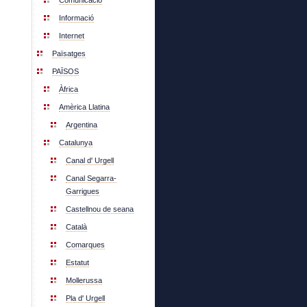
Comunicació
Informació
Internet
Païsatges
PAÏSOS
Àfrica
Amèrica Llatina
Argentina
Catalunya
Canal d' Urgell
Canal Segarra-
Garrigues
Castellnou de seana
Català
Comarques
Estatut
Mollerussa
Pla d' Urgell