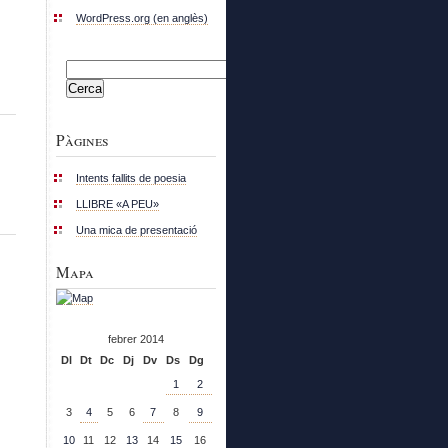
WordPress.org (en anglès)
Cerca:
Pàgines
Intents fallits de poesia
LLIBRE «A PEU»
Una mica de presentació
Mapa
febrer 2014
Dl
Dt
Dc
Dj
Dv
Ds
Dg
1
2
3
4
5
6
7
8
9
10
11
12
13
14
15
16