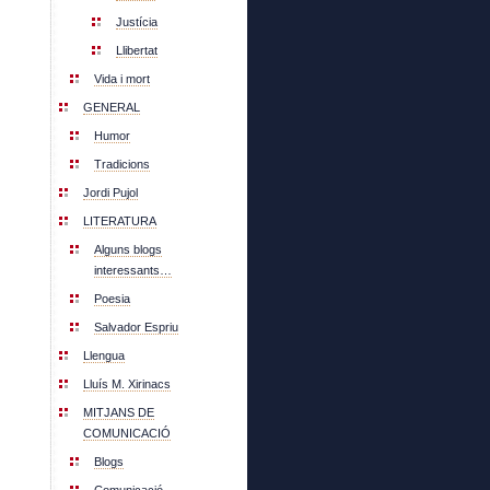
Justícia
Llibertat
Vida i mort
GENERAL
Humor
Tradicions
Jordi Pujol
LITERATURA
Alguns blogs
interessants…
Poesia
Salvador Espriu
Llengua
Lluís M. Xirinacs
MITJANS DE
COMUNICACIÓ
Blogs