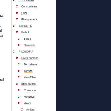
ECONOMIA
Consumisme
Crisi
ia
Finançament
E
ESPORTS
l
Futbol
lar
Barça
Guardiola
FILOSOFIA
Drets humans
Terrorisme
Tortura
Xenofòbia
ral
Ètica i Moral
Corrupció
Mentides
Valors
Amistat