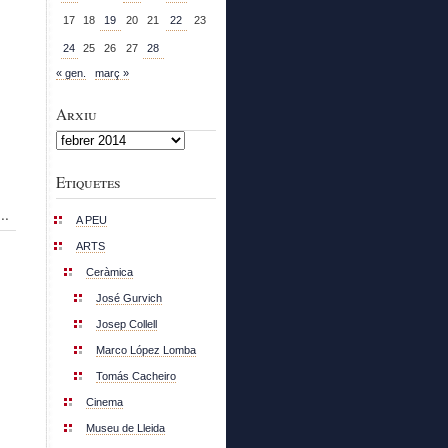
17
18
19
20
21
22
23
24
25
26
27
28
« gen.
març »
Arxiu
Arxiu
Etiquetes
..
A PEU
ARTS
Ceràmica
José Gurvich
Josep Collell
Marco López Lomba
Tomás Cacheiro
Cinema
Museu de Lleida