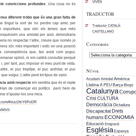
VIVEN
nir conviccions profundes
. Una cosa no és
TRADUCTOR
ensa diferent trobo que és una gran falta de
e tingut la sort de no perdre cap amic per
Traductor CATALÀ-
es o esportives, que són els temes que més
CASTELLANO
renquéssim una amistat per això, demostraria
eria no respectar l’altre, creure que només jo
Categories
manera sóc més important i estic en una posició
ca conseqüència que, tan aviat com pugui,
Categories
emanar opinió, ni em caldrà consultar perquè
ó i, per tant, puc imposar el meu punt de vista.
tre, el puc trepitjar, el puc anihilar, el puc
Núvol
l que vulgui. L’altre perd tot tipus de valor.
América
Acudam
Amistat
ència amb respecte
em sembla que és el repte
Llatina
A PEU
Barça
Blogs
 Han de començar els polítics però hem de
Catalunya
Corrupc
irar d’ajudar-los una mica.
Crisi
CULTURA
pot.com/#ixzz2tnY6PoDR
Democràcia
Dictadura
Valors
Drets
Discapacitat
ECONOMIA
humans
Educació
Emigració
Església
Espanya