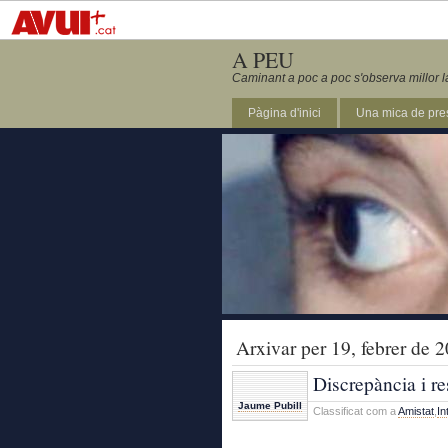
A PEU
Caminant a poc a poc s'observa millor l
Pàgina d'inici
Una mica de pre
Arxivar per 19, febrer de 
Discrepància i r
Jaume Pubill
Classificat com a
Amistat
,
In