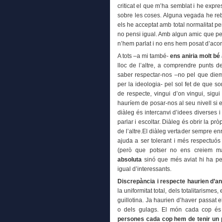
criticat el que m’ha semblat i he expre
sobre les coses. Alguna vegada he re
els he acceptat amb total normalitat p
no pensi igual. Amb algun amic que pen
n’hem parlat i no ens hem posat d’acor
A tots –a mi també-
ens aniria molt bé
lloc de l’altre, a comprendre punts d
saber respectar-nos –no pel que diem
per la ideologia- pel sol fet de que
de respecte, vingui d’on vingui, sigu
hauríem de posar-nos al seu nivell si 
diàleg és intercanvi d’idees diverses 
parlar i escoltar. Diàleg és obrir la 
de l’altre.El diàleg vertader sempre en
ajuda a ser tolerant i més respectuós
(però que potser no ens creiem m
absoluta
sinó que més aviat hi ha peti
igual d’interessants.
Discrepància i respecte haurien d’a
la uniformitat total, dels totalitarisme
guillotina. Ja haurien d’haver passat 
o dels gulags. El món cada cop é
persones cada cop hem de tenir un p