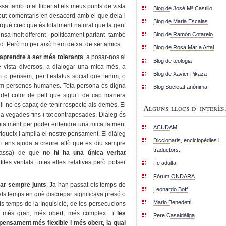
ssat amb total llibertat els meus punts de vista
Blog de José Mª Castillo
but comentaris en desacord amb el que deia i
Blog de Maria Escalas
erquè crec que és totalment natural que la gent
Blog de Ramón Cotarelo
sa molt diferent –políticament parlant- també
d. Però no per això hem deixat de ser amics.
Blog de Rosa María Artal
 aprendre a ser més tolerants
, a posar-nos al
Blog de teologia
e vista diversos, a dialogar una mica més, a
Blog de Xavier Pikaza
 o pensem, per l’estatus social que tenim, o
 som persones humanes. Tota persona és digna
Blog Societat anònima
i del color de pell que sigui i de cap manera
ell no és capaç de tenir respecte als demés. El
Alguns llocs d' interès.
i a vegades fins i tot contraposades. Diàleg és
pròpia ment per poder entendre una mica la ment
ACUDAM
riqueix i amplia el nostre pensament. El diàleg
Diccionaris, enciclopèdies i
 i ens ajuda a creure allò que es diu sempre
traductors.
assa) de que
no hi ha una única veritat
tes veritats, totes elles relatives però potser
Fe adulta
Fòrum ONDARA
nar sempre junts
. Ja han passat els temps de
Leonardo Boff
s, els temps en què discrepar significava presó o
Mario Benedetti
els temps de la Inquisició, de les persecucions
s més gran, més obert, més complex i
les
Pere Casaldàliga
ensament més flexible i més obert, la qual