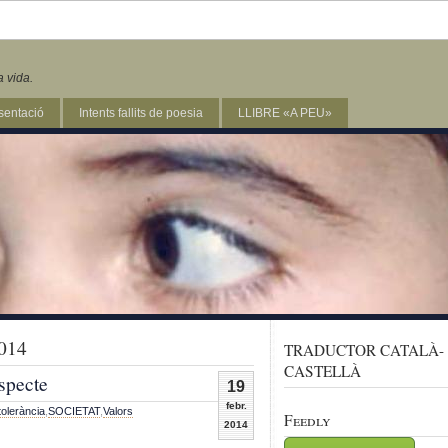
a vida.
sentació
Intents fallits de poesia
LLIBRE «A PEU»
2014
TRADUCTOR CATALÀ-
CASTELLÀ
especte
19
febr.
tolerància
,
SOCIETAT
,
Valors
Feedly
2014