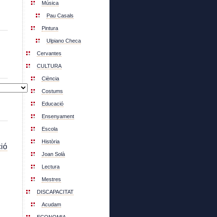
Música
Pau Casals
Pintura
Ulpiano Checa
Cervantes
CULTURA
Ciència
Costums
Educació
Ensenyament
Escola
Història
ió
Joan Solà
Lectura
Mestres
DISCAPACITAT
Acudam