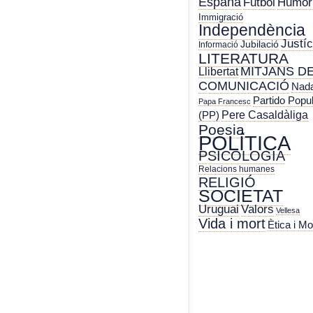
España
Futbol
Humor
Immigració
Independència
Justíc
Jubilació
Informació
LITERATURA
MITJANS D
Llibertat
COMUNICACIÓ
Nada
Partido Popu
Papa Francesc
Pere Casaldàliga
(PP)
Poesia
POLÍTICA
PSICOLOGIA
Relacions humanes
RELIGIÓ
SOCIETAT
Uruguai
Valors
Vellesa
Vida i mort
Ètica i Mo