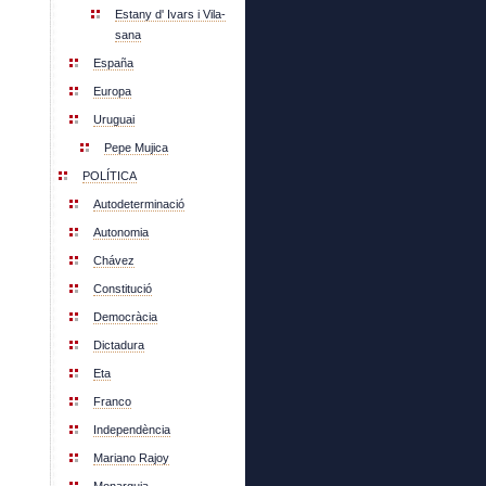
Estany d' Ivars i Vila-
sana
España
Europa
Uruguai
Pepe Mujica
POLÍTICA
Autodeterminació
Autonomia
Chávez
Constitució
Democràcia
Dictadura
Eta
Franco
Independència
Mariano Rajoy