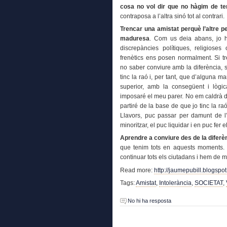
cosa no vol dir que no hàgim de te
contraposa a l’altra sinó tot al contrari.
Trencar una amistat perquè l’altre p
maduresa
. Com us deia abans, jo h
discrepàncies polítiques, religios
frenètics ens posen normalment. Si t
no saber conviure amb la diferència, s
tinc la raó i, per tant, que d’alguna 
superior, amb la consegüent i lògi
imposaré el meu parer. No em caldrà d
partiré de la base de que jo tinc la ra
Llavors, puc passar per damunt de l’al
minoritzar, el puc liquidar i en puc fer e
Aprendre a conviure des de la difer
que tenim tots en aquests moments.
continuar tots els ciutadans i hem de m
Read more:
http://jaumepubill.blogs
Tags:
Amistat
,
Intolerància
,
SOCIETAT
,
No hi ha resposta