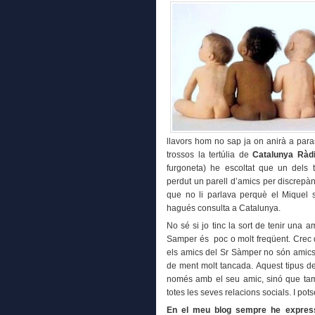
llavors hom no sap ja on anirà a parar
trossos la tertúlia de
Catalunya Ràd
furgoneta) he escoltat que un dels t
perdut un parell d’amics per discrepàn
que no li parlava perquè el Miquel 
hagués consulta a Catalunya.
No sé si jo tinc la sort de tenir una am
Samper és poc o molt freqüent. Crec qu
els amics del Sr Sàmper no són amics 
de ment molt tancada. Aquest tipus d
només amb el seu amic, sinó que tamb
totes les seves relacions socials. I pots
En el meu blog sempre he express