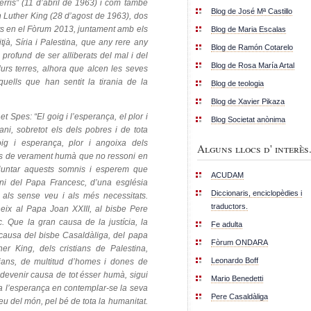
erris” (11 d’abril de 1963) i com també
Blog de José Mª Castillo
n Luther King (28 d’agost de 1963), dos
ts en el Fòrum 2013, juntament amb els
Blog de Maria Escalas
tjà, Síria i Palestina, que any rere any
Blog de Ramón Cotarelo
profund de ser alliberats del mal i del
Blog de Rosa María Artal
lurs terres, alhora que alcen les seves
quells que han sentit la tirania de la
Blog de teologia
Blog de Xavier Pikaza
t Spes: “El goig i l’esperança, el plor i
Blog Societat anònima
ni, sobretot els dels pobres i de tota
oig i esperança, plor i angoixa dels
Alguns llocs d' interès.
 res de verament humà que no ressoni en
ajuntar aquests somnis i esperem que
ACUDAM
ni del Papa Francesc, d’una església
Diccionaris, enciclopèdies i
 als sense veu i als més necessitats.
traductors.
eix al Papa Joan XXIII, al bisbe Pere
. Que la gran causa de la justícia, la
Fe adulta
causa del bisbe Casaldàliga, del papa
Fòrum ONDARA
her King, dels cristians de Palestina,
Leonardo Boff
tians, de multitud d’homes i dones de
sdevenir causa de tot ésser humà, sigui
Mario Benedetti
 a l’esperança en contemplar-se la seva
Pere Casaldàliga
reu del món, pel bé de tota la humanitat.