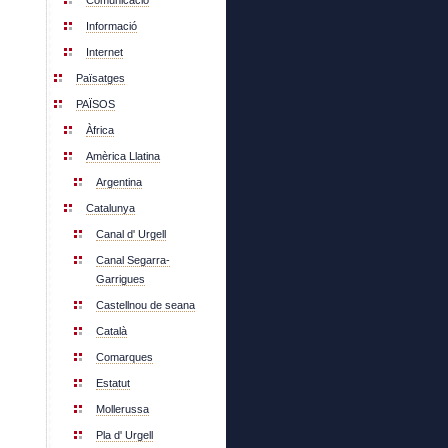
Comunicació
Informació
Internet
Païsatges
PAÏSOS
Àfrica
Amèrica Llatina
Argentina
Catalunya
Canal d' Urgell
Canal Segarra-
Garrigues
Castellnou de seana
Català
Comarques
Estatut
Mollerussa
Pla d' Urgell