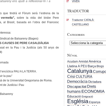
sareny ens ajudi a reflexionar-hi i a
VIVEN
TRADUCTOR
s que tindrà el Fòrum serà l’estrena de la
 vermella”,
sobre la vida del bisbe Pere
Traductor CATALÀ-
, al Brasil, basada en l’obra del Francesc
CASTELLANO
nteressa:
Categories
 Sindicat de Balsareny (Bages)
Categories
S CAUSES DE PERE CASALDÀLIGA
sat en la Pau i la Justícia (als 50 anys de
I)
Núvol
América
Acudam
Amistat
Jornada
Llatina
A PEU
Barça
Blogs
Catalunya
Corrupc
 l’encíclica PAU A LA TERRA.
ir la pau”
Crisi
CULTURA
egà de la Universitat Gregoriana de Roma.
Democràcia
Dictadura
nt de Justícia i Pau
Drets
Discapacitat
ECONOMIA
humans
 Balsareny
Educació
Emigració
Església
Espanya