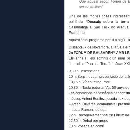
Que aquest segon Fòrum de Bal
ser-ne artífexs”.
Una de les moltes coses interessant
pel·lícula
“Descalç sobre la terra
Casaldàliga a Sao Félix do Araguaia
Escribano.
Aquest és el programa per si a algú li i
Dissabte, 7 de Novembre, a la Sala el
2n FÒRUM DE BALSARENY AMB LE
Els anhels i els somnis d’un món ba
l’encíclica “Pau a la Terra” de Joan XXII
9,30 h. Inscripcions
10 h. Benvinguda i presentació de la 
10,15 h. Vídeo introductori
10,30 h. Taula rodona: “Als 50 anys de
Les condicions necessàries per constru
– Josep Antoni Benítez, jesuïta i ex-d
– Arcadi Oliveres, economista i preside
– Lucía Ramon, teòloga
12 h. Reconeixement del 2n Fòrum de
12,30 h. Debat per grups
13 h. Posada en comú