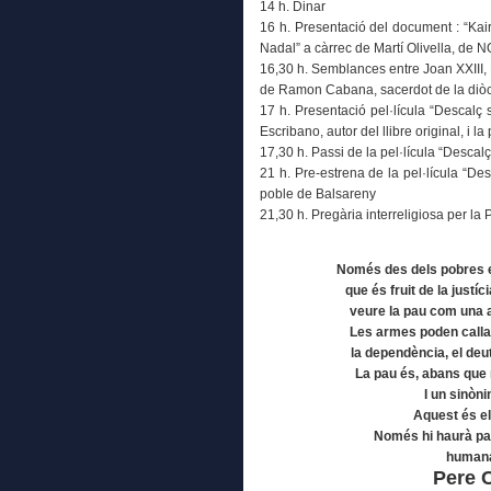
14 h. Dinar
16 h. Presentació del document : “Kair
Nadal” a càrrec de Martí Olivella, de 
16,30 h. Semblances entre Joan XXIII, 
de Ramon Cabana, sacerdot de la diò
17 h. Presentació pel·lícula “Descalç 
Escribano, autor del llibre original, i l
17,30 h. Passi de la pel·lícula “Descalç
21 h. Pre-estrena de la pel·lícula “Des
poble de Balsareny
21,30 h. Pregària interreligiosa per la P
Només des dels pobres es
que és fruit de la just
veure la pau com una 
Les armes poden callar,
la dependència, el de
La pau és, abans que r
I un sinòni
Aquest és el
Només hi haurà pau
humana
Pere 