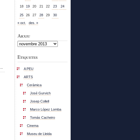
18
19
20
21
22
23
24
25
26
27
28
29
30
« oct.
des. »
Arxiu
Arxiu
Etiquetes
..
A PEU
ARTS
Ceràmica
José Gurvich
Josep Collell
Marco López Lomba
Tomás Cacheiro
Cinema
Museu de Lleida