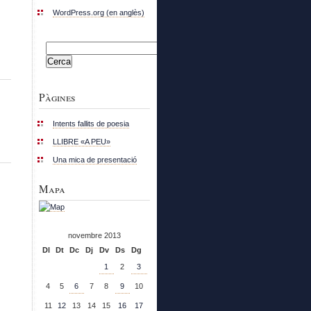
WordPress.org (en anglès)
Cerca:
Pàgines
Intents fallits de poesia
LLIBRE «A PEU»
Una mica de presentació
Mapa
novembre 2013
Dl
Dt
Dc
Dj
Dv
Ds
Dg
1
2
3
4
5
6
7
8
9
10
11
12
13
14
15
16
17