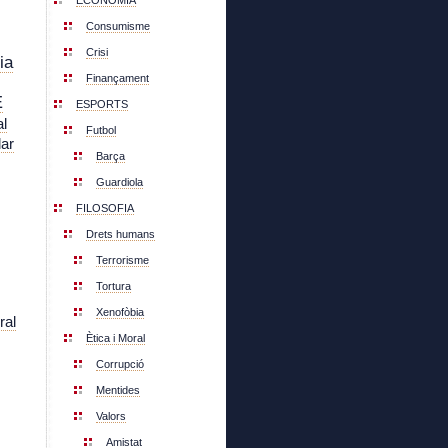
ECONOMIA
Consumisme
Crisi
ia
Finançament
E
ESPORTS
l
Futbol
lar
Barça
Guardiola
FILOSOFIA
Drets humans
Terrorisme
Tortura
Xenofòbia
ral
Ètica i Moral
Corrupció
Mentides
Valors
Amistat