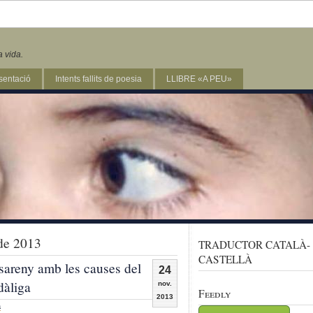
a vida.
sentació
Intents fallits de poesia
LLIBRE «A PEU»
de 2013
TRADUCTOR CATALÀ-
CASTELLÀ
areny amb les causes del
24
dàliga
nov.
Feedly
2013
a