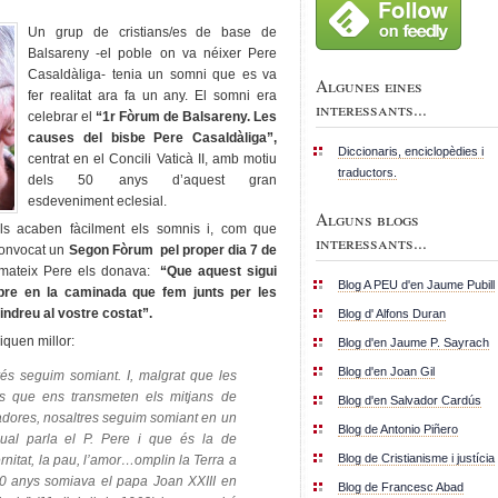
Un grup de cristians/es de base de
Balsareny -el poble on va néixer Pere
Casaldàliga- tenia un somni que es va
Algunes eines
fer realitat ara fa un any. El somni era
interessants...
celebrar el
“1r Fòrum de Balsareny. Les
causes del bisbe Pere Casaldàliga”,
Diccionaris, enciclopèdies i
centrat en el Concili Vaticà II, amb motiu
traductors.
dels 50 anys d’aquest gran
esdeveniment eclesial.
Alguns blogs
ls acaben fàcilment els somnis i, com que
interessants...
convocat un
Segon Fòrum pel proper dia 7 de
 mateix Pere els donava:
“Que aquest sigui
Blog A PEU d'en Jaume Pubill
mpre en la caminada que fem junts per les
indreu al vostre costat”.
Blog d' Alfons Duran
iquen millor:
Blog d'en Jaume P. Sayrach
Blog d'en Joan Gil
és seguim somiant. I, malgrat que les
ses que ens transmeten els mitjans de
Blog d'en Salvador Cardús
dores, nosaltres seguim somiant en un
Blog de Antonio Piñero
qual parla el P. Pere i que és la de
Blog de Cristianisme i justícia
aternitat, la pau, l’amor…omplin la Terra a
0 anys somiava el papa Joan XXIII en
Blog de Francesc Abad