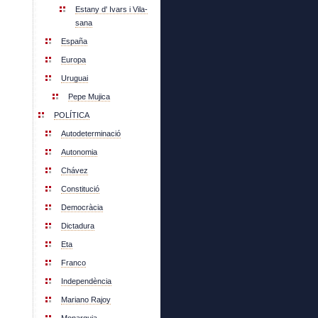
Estany d' Ivars i Vila-
sana
España
Europa
Uruguai
Pepe Mujica
POLÍTICA
Autodeterminació
Autonomia
Chávez
Constitució
Democràcia
Dictadura
Eta
Franco
Independència
Mariano Rajoy