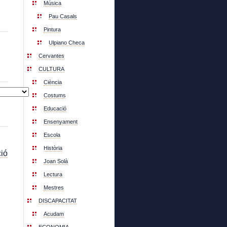
Música
Pau Casals
Pintura
Ulpiano Checa
Cervantes
CULTURA
Ciència
Costums
Educació
Ensenyament
Escola
Història
ió
Joan Solà
Lectura
Mestres
DISCAPACITAT
Acudam