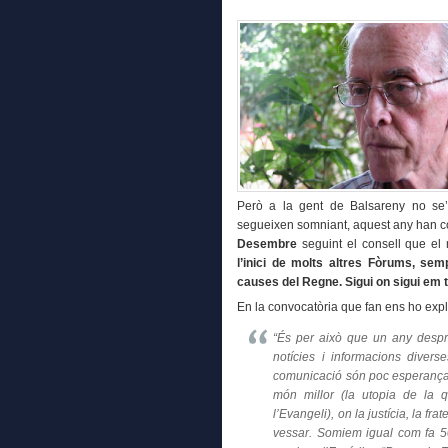
Però a la gent de Balsareny no se’
segueixen somniant, aquest any han 
Desembre
seguint el consell que el
l’inici de molts altres Fòrums, se
causes del Regne. Sigui on sigui em t
En la convocatòria que fan ens ho expl
“És per això que un any despr
notícies i informacions diver
comunicació són poc esperança
món millor (la utopia de la 
l’Evangeli), on la justícia, la fr
vessar. Somiem igual com fa 5