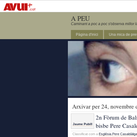
A PEU
Caminant a poc a poc s'observa millor l
Pàgina d'inici
Una mica de pre
Arxivar per 24, novembre 
2n Fòrum de Bals
bisbe Pere Casal
Jaume Pubill
Classificat com a
Església
,
Pere Casaldàlig