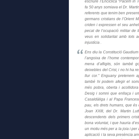
escriure l’Encíclica “Pacem in T
fa 50 anys somiava el Dr. Marti
referents que tenim ben presen
germans cristians de l’Orient Mi
criden i expressen el seu anhel 
pecat de l’ocupació militar de l
veus en solidaritat amb tots a
injustícia .
Ens diu la Constitució Gaudium e
l’angoixa de l’home contempora
mena d’afligits, són també g
deixebles del Crist, i no hi ha
llur cor.” Enguany pretenem 
també hi podem afegir el som
més pobra, oberta i acollidora
Desig i somni que enllaça i un
Casaldàliga i al Papa Francesc
pau, els drets humans, que és 
Joan XXIII, del Dr. Martin Lut
descendents dels primers cris
bona voluntat, i que hauria d’e
un motiu més per a la joia i per
aplicació i la seva presència ar