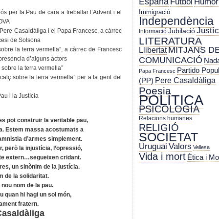
España
Futbol
Humor
Immigració
ós per la Pau de cara a treballar l’Advent i el
Independència
NOVA
Justíc
Jubilació
Pere Casaldàliga i el Papa Francesc, a càrrec
Informació
LITERATURA
cesi de Solsona
MITJANS D
Llibertat
sobre la terra vermella”, a càrrec de Francesc
a presència d’alguns actors
COMUNICACIÓ
Nada
 sobre la terra vermella”
Partido Popu
Papa Francesc
calç sobre la terra vermella” per a la gent del
Pere Casaldàliga
(PP)
Poesia
POLÍTICA
au i la Justícia
PSICOLOGIA
Relacions humanes
 pot construir la veritable pau,
RELIGIÓ
ícia. Estem massa acostumats a
SOCIETAT
amnistia d’armes simplement.
Uruguai
Valors
Vellesa
 però la injustícia, l’opressió,
Vida i mort
Ètica i Mo
ute extern…segueixen cridant.
es, un sinònim de la justícia.
m de la solidaritat.
 nou nom de la pau.
 quan hi hagi un sol món,
ment fratern.
Casaldàliga