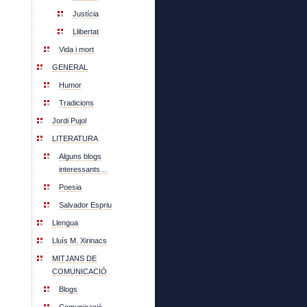
Justícia
Llibertat
Vida i mort
GENERAL
Humor
Tradicions
Jordi Pujol
LITERATURA
Alguns blogs
interessants…
Poesia
Salvador Espriu
Llengua
Lluís M. Xirinacs
MITJANS DE
COMUNICACIÓ
Blogs