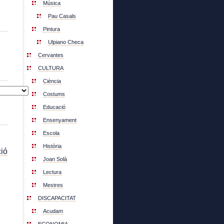
Música
Pau Casals
Pintura
Ulpiano Checa
Cervantes
CULTURA
Ciència
Costums
Educació
Ensenyament
Escola
Història
ió
Joan Solà
Lectura
Mestres
DISCAPACITAT
Acudam