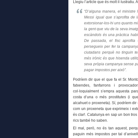
Llegiu l’article que és molt il·lustratiu
“D’alguna manera, el ministre 
Messi igual que s’aprofita de 
extorsionar-los-hi uns quants mi
la gent que viu de la seva imatg
escàndols és una pràctica habit
De passada, el fisc aprofit
persegueix per fer la campanya
ciutadans perquè no tinguin t
més irònic és que hisenda utili
seva pròpia campanya sense paga
pagar impostos per això”.
Podríem dir que el que fa el Sr. Monto
fatxendes, fanfarrons i provocad
col·loquialment s’empra aquesta par
costa d’una o més prostitutes (i q
alcahuet o proxeneta). Sí, podríem dir
com un proxeneta que exprimeix i exto
és clar!. Catalunya en sap un bon tros
rics també ho saben.
El mal, però, no és tan aquest, perqu
paguin més impostos per tal d’anivell