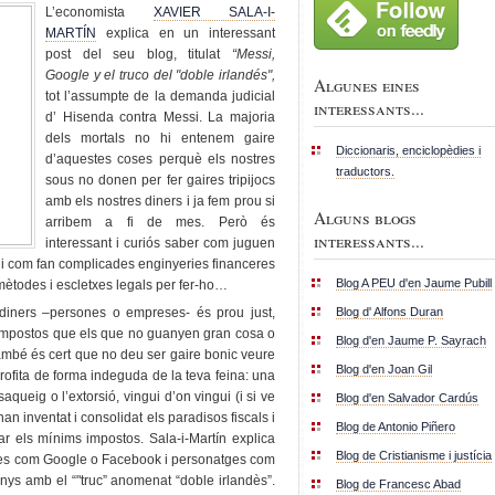
L’economista
XAVIER SALA-I-
MARTÍN
explica en un interessant
post del seu blog, titulat
“Messi,
Google y el truco del "doble irlandés",
Algunes eines
tot l’assumpte de la demanda judicial
interessants...
d’ Hisenda contra Messi. La majoria
dels mortals no hi entenem gaire
Diccionaris, enciclopèdies i
d’aquestes coses perquè els nostres
traductors.
sous no donen per fer gaires tripijocs
amb els nostres diners i ja fem prou si
Alguns blogs
arribem a fi de mes. Però és
interessants...
interessant i curiós saber com juguen
 i com fan complicades enginyeries financeres
Blog A PEU d'en Jaume Pubill
 mètodes i escletxes legals per fer-ho…
Blog d' Alfons Duran
diners –persones o empreses- és prou just,
 impostos que els que no guanyen gran cosa o
Blog d'en Jaume P. Sayrach
 també és cert que no deu ser gaire bonic veure
Blog d'en Joan Gil
profita de forma indeguda de la teva feina: una
 saqueig o l’extorsió, vingui d’on vingui (i si ve
Blog d'en Salvador Cardús
’han inventat i consolidat els paradisos fiscals i
Blog de Antonio Piñero
ar els mínims impostos. Sala-i-Martín explica
Blog de Cristianisme i justícia
ses com Google o Facebook i personatges com
nys amb el “"truc” anomenat “doble irlandès”.
Blog de Francesc Abad