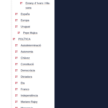
Estany d' Ivars i Vila-
sana
España
Europa
Uruguai
Pepe Mujica
POLÍTICA
Autodeterminació
Autonomia
Chávez
Constitució
Democràcia
Dictadura
Eta
Franco
Independència
Mariano Rajoy