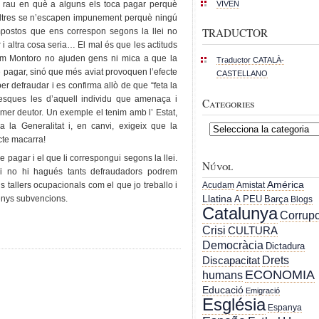
VIVEN
at, rau en què a alguns els toca pagar perquè
 altres se n’escapen impunement perquè ningú
TRADUCTOR
impostos que ens correspon segons la llei no
r i altra cosa seria… El mal és que les actituds
com Montoro no ajuden gens ni mica a que la
Traductor CATALÀ-
 pagar, sinó que més aviat provoquen l’efecte
CASTELLANO
er defraudar i es confirma allò de que “feta la
xulesques les d’aquell individu que amenaça i
Categories
rimer deutor. Un exemple el tenim amb l’ Estat,
 la Generalitat i, en canvi, exigeix que la
Categories
cte macarra!
 pagar i el que li correspongui segons la llei.
Núvol
 si no hi hagués tants defraudadors podrem
América
ls tallers ocupacionals com el que jo treballo i
Acudam
Amistat
enys subvencions.
Llatina
A PEU
Barça
Blogs
Catalunya
Corrupc
Crisi
CULTURA
Democràcia
Dictadura
Drets
Discapacitat
ECONOMIA
humans
Educació
Emigració
Església
Espanya