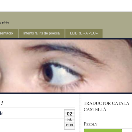
a vida.
sentació
Intents fallits de poesia
LLIBRE «A PEU»
13
TRADUCTOR CATALÀ-
CASTELLÀ
ls
02
jul.
Feedly
2013