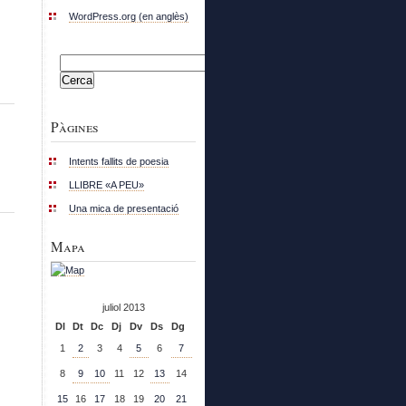
WordPress.org (en anglès)
Cerca:
Pàgines
Intents fallits de poesia
LLIBRE «A PEU»
Una mica de presentació
Mapa
juliol 2013
Dl
Dt
Dc
Dj
Dv
Ds
Dg
1
2
3
4
5
6
7
8
9
10
11
12
13
14
15
16
17
18
19
20
21