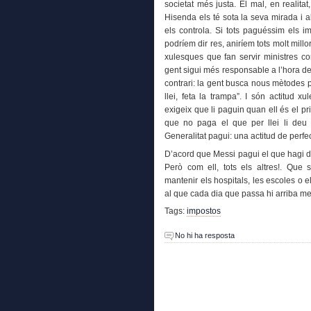
societat més justa. El mal, en realit
Hisenda els té sota la seva mirada i
els controla. Si tots paguéssim els 
podríem dir res, aniríem tots molt millo
xulesques que fan servir ministres 
gent sigui més responsable a l’hora de
contrari: la gent busca nous mètodes p
llei, feta la trampa”. I són actitud 
exigeix que li paguin quan ell és el p
que no paga el que per llei li deu a
Generalitat pagui: una actitud de perfe
D’acord que Messi pagui el que hagi de
Però com ell, tots els altres!. Que
mantenir els hospitals, les escoles o e
al que cada dia que passa hi arriba m
Tags:
impostos
No hi ha resposta