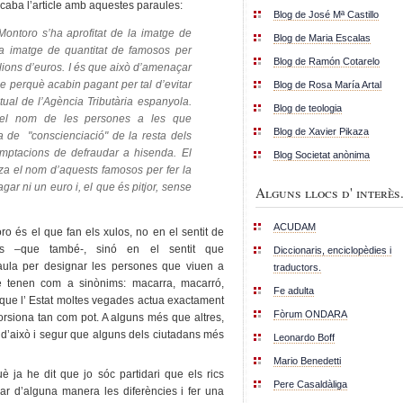
. Acaba l’article amb aquestes paraules:
Blog de José Mª Castillo
Montoro s’ha aprofitat de la imatge de
Blog de Maria Escalas
la imatge de quantitat de famosos per
Blog de Ramón Cotarelo
lions d’euros. I és que això d’amenaçar
e perquè acabin pagant per tal d’evitar
Blog de Rosa María Artal
ual de l’Agència Tributària espanyola.
Blog de teologia
a el nom de les persones a les que
Blog de Xavier Pikaza
 de "conscienciació" de la resta dels
emptacions de defraudar a hisenda. El
Blog Societat anònima
tza el nom d’aquests famosos per fer la
r ni un euro i, el que és pitjor, sense
Alguns llocs d' interès.
ACUDAM
ro és el que fan els xulos, no en el sentit de
ors –que també-, sinó en el sentit que
Diccionaris, enciclopèdies i
aula per designar les persones que viuen a
traductors.
ue tenen com a sinònims: macarra, macarró,
Fe adulta
 que l’ Estat moltes vegades actua exactament
Fòrum ONDARA
rsiona tan com pot. A alguns més que altres,
 d’això i segur que alguns dels ciutadans més
Leonardo Boff
Mario Benedetti
è ja he dit que jo sóc partidari que els rics
Pere Casaldàliga
ar d’alguna manera les diferències i fer una