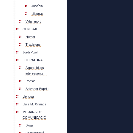
Justícia
Llibertat
Vida i mort
GENERAL
Humor
Tradicions
Jordi Pujol
LITERATURA
Alguns blogs
interessants…
Poesia
Salvador Espriu
Llengua
Lluís M. Xirinacs
MITJANS DE
COMUNICACIÓ
Blogs