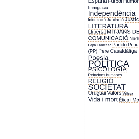
España
Futbol
Humor
Immigració
Independència
Justíc
Jubilació
Informació
LITERATURA
MITJANS D
Llibertat
COMUNICACIÓ
Nada
Partido Popu
Papa Francesc
Pere Casaldàliga
(PP)
Poesia
POLÍTICA
PSICOLOGIA
Relacions humanes
RELIGIÓ
SOCIETAT
Uruguai
Valors
Vellesa
Vida i mort
Ètica i Mo