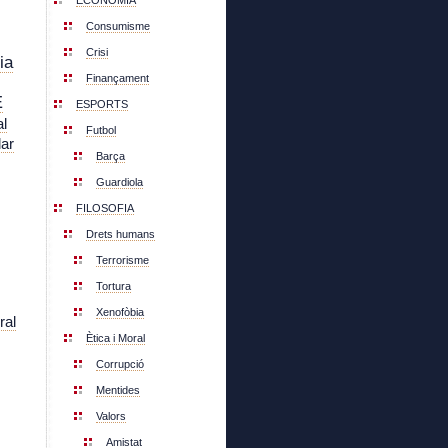
ECONOMIA
Consumisme
Crisi
ia
Finançament
E
ESPORTS
l
Futbol
lar
Barça
Guardiola
FILOSOFIA
Drets humans
Terrorisme
Tortura
Xenofòbia
ral
Ètica i Moral
Corrupció
Mentides
Valors
Amistat