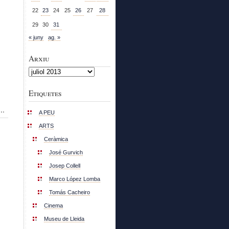
22
23
24
25
26
27
28
29
30
31
« juny
ag. »
Arxiu
Arxiu
Etiquetes
..
A PEU
ARTS
Ceràmica
José Gurvich
Josep Collell
Marco López Lomba
Tomás Cacheiro
Cinema
Museu de Lleida