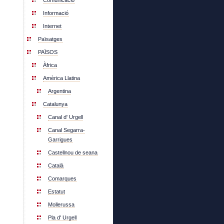
Comunicació
Informació
Internet
Païsatges
PAÏSOS
Àfrica
Amèrica Llatina
Argentina
Catalunya
Canal d' Urgell
Canal Segarra-
Garrigues
Castellnou de seana
Català
Comarques
Estatut
Mollerussa
Pla d' Urgell