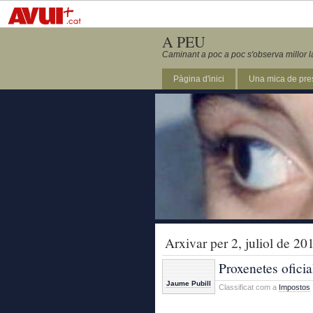
A PEU
Caminant a poc a poc s'observa millor l
Pàgina d'inici
Una mica de pre
Arxivar per 2, juliol de 20
Proxenetes oficia
Jaume Pubill
Classificat com a
Impostos