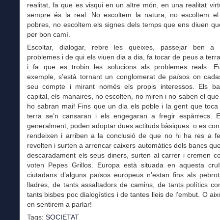
realitat, fa que es visqui en un altre món, en una realitat vir
sempre és la real. No escoltem la natura, no escoltem el
pobres, no escoltem els signes dels temps que ens diuen q
per bon camí.
Escoltar, dialogar, rebre les queixes, passejar ben a
problemes i de qui els viuen dia a dia, fa tocar de peus a terra
i fa que es trobin les solucions als problemes reals. E
exemple, s’està tornant un conglomerat de països on cada
seu compte i mirant només els propis interessos. Els ba
capital, els manaires, no escolten, no miren i no saben el qu
ho sabran mai! Fins que un dia els poble i la gent que toc
terra se’n cansaran i els engegaran a fregir espàrrecs. E
generalment, poden adoptar dues actituds bàsiques: o es co
rendeixen i arriben a la conclusió de que no hi ha res a f
revolten i surten a arrencar caixers automàtics dels bancs qu
descaradament els seus diners, surten al carrer i cremen c
voten Pepes Grillos. Europa està situada en aquesta cruïl
ciutadans d’alguns països europeus n’estan fins als pebrot
lladres, de tants assaltadors de camins, de tants polítics co
tants bisbes poc dialogístics i de tantes lleis de l’embut. O ai
en sentirem a parlar!
Tags:
SOCIETAT