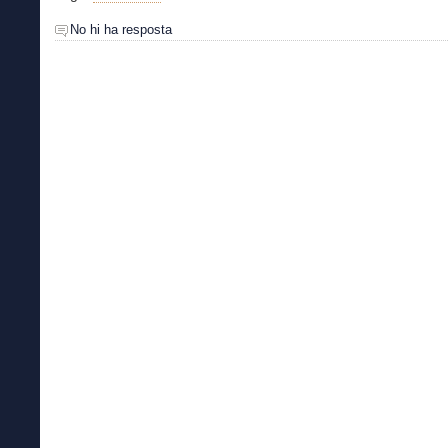
No hi ha resposta