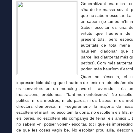
Generalitzant una mica –c
s’ha de fer massa sovint- 
que no sabem escoltar. La 
en sabem (jo també m’hi in
Saber escoltar és una d
virtuts que hauríem de 
present tots, però especi
autoritats de tota mena
hauríem d’adonar que t
parcel·les d’autoritat més 
petites). Com més autorita
poder, més hauríem d’escol
Quan no s’escolta, el n
imprescindible diàleg que hauríem de tenir en tots els àmbits
es converteix en un monòleg avorrit i avorridor i és u
frustracions, problemes i “tant-men-enfotismes”. No escolt
polítics, ni els mestres, ni els pares, ni els bisbes, ni els me
directors d’empresa, ni –segurament- la majoria de nos
escoltem el marit, no escoltem la dona, no escoltem els fills, 
els pares, no escoltem els companys de feina, els amics… 
no sabem –ni potser volem- escoltar, tot i que és imprescindi
de que les coses vagin bé. No escoltar prou aïlla, desconn