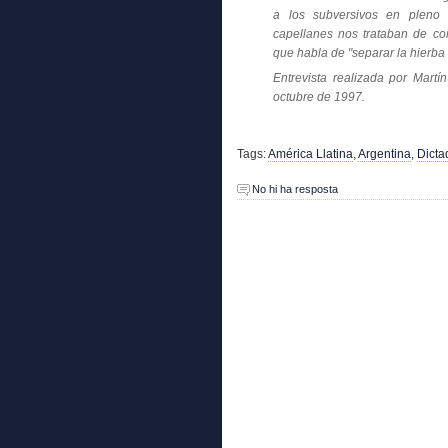
a los subversivos en pleno 
capellanes nos trataban de co
que habla de "separar la hierba m
Entrevista realizada por Martí
octubre de 1997.
Tags:
América Llatina
,
Argentina
,
Dicta
No hi ha resposta