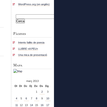
WordPress.org (en anglès)
Cerca:
Pàgines
Intents fallits de poesia
LLIBRE «A PEU»
Una mica de presentació
Mapa
març 2013
Dl
Dt
Dc
Dj
Dv
Ds
Dg
1
2
3
4
5
6
7
8
9
10
11
12
13
14
15
16
17