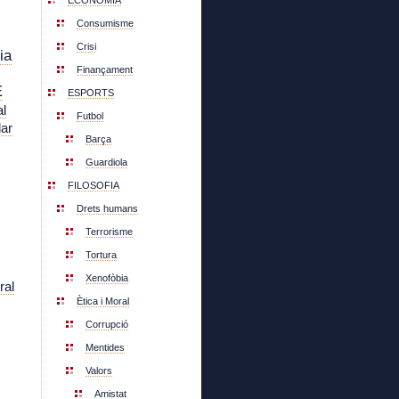
ECONOMIA
Consumisme
Crisi
ia
Finançament
E
ESPORTS
l
Futbol
lar
Barça
Guardiola
FILOSOFIA
Drets humans
Terrorisme
Tortura
Xenofòbia
ral
Ètica i Moral
Corrupció
Mentides
Valors
Amistat