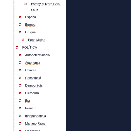
Estany d' Ivars i Vila-
sana
España
Europa
Uruguai
Pepe Mujica
POLÍTICA
Autodeterminació
Autonomia
Chávez
Constitució
Democràcia
Dictadura
Eta
Franco
Independència
Mariano Rajoy