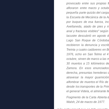
provocado entre sus propias f
afloraron entre marzo y octu
pequeña parte quizás del carga
la Escuela de Mecánica de la A
por buques de esa fuerza, inc
Avellaneda, atado de pies y m
anal y fracturas visibles" segú
lacustre descubrió en agosto
Lago San Roque de Córdoba, 
recibieron la denuncia y escrib
Treinta y cuatro cadáveres en Bu
1976, ocho en San Telmo el 4 d
octubre, sirven de marco a las 
30 muertos a 15 kilómetros 
Zamora. En esos enunciados
derecha, presuntas herederas 
atravesar la mayor guarnició
alfombrar de muertos el Río de l
desde los transportes de la Pri
el general Videla, el almirante 
Fragmento de la Carta Abierta de
Walsh, 24 de marzo de 1977.