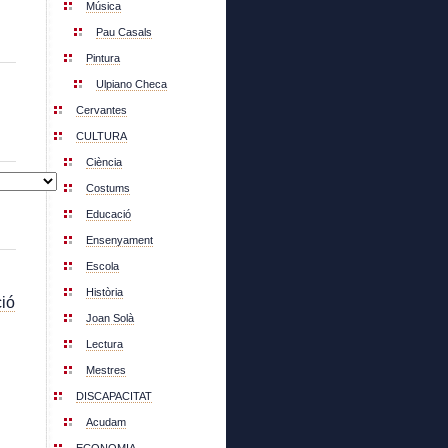
Música
Pau Casals
Pintura
Ulpiano Checa
Cervantes
CULTURA
Ciència
Costums
Educació
Ensenyament
Escola
Història
ió
Joan Solà
Lectura
Mestres
DISCAPACITAT
Acudam