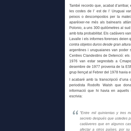
També recordo que, acabat d’arribar, 
les costes de l’ est de l’ Uruguai va
peixos o descompostos per la mateix
aparèixer-ne més als balnearis atlà
Polonio, a uns 300 quilòmetres al sud 
amb tota probabilitat. Els cadàvers va
Lavalle i els informes forenses deien q
contra objetos duros desde gran altura
argentines i uruguaianes van poder se
Centres Clandestins de Detenció: els 
1976 van estar segrestats a Cmapo
desembre de 1977 provenia de la ESMA (
grup llençat al Febrer del 1978 havia e
I acabaré amb la transcripció d’una ca
periodista Rodolfo Walsh que dona
informació que hi havia en aquell
escrivia:
"Entre mil quinientas y tres
secreto después que ustedes pr
cadáveres que en algunos cas
afectar a otros países, por s