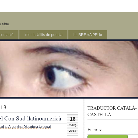
a vida.
sentació
Intents fallits de poesia
LLIBRE «A PEU»
013
TRADUCTOR CATALÀ-
CASTELLÀ
el Con Sud llatinoamericà
16
març
atina
,
Argentina
,
Dictadura
,
Uruguai
Feedly
2013