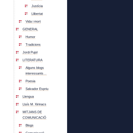
Justícia
Llibertat
Vida i mort
GENERAL
Humor
Tradicions
Jordi Pujol
LITERATURA
Alguns blogs
interessants…
Poesia
Salvador Espriu
Llengua
Lluís M. Xirinacs
MITJANS DE
COMUNICACIÓ
Blogs