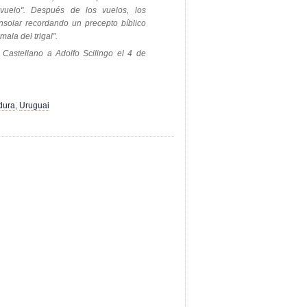
vuelo". Después de los vuelos, los
nsolar recordando un precepto bíblico
ala del trigal".
n Castellano a Adolfo Scilingo el 4 de
dura
,
Uruguai