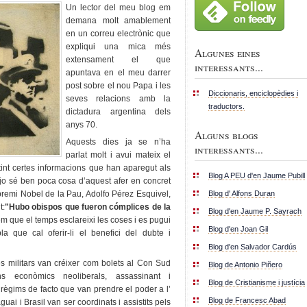
Un lector del meu blog em
demana molt amablement
en un correu electrònic que
expliqui una mica més
Algunes eines
extensament el que
interessants...
apuntava en el meu darrer
post sobre el nou Papa i les
Diccionaris, enciclopèdies i
seves relacions amb la
traductors.
dictadura argentina dels
anys 70.
Alguns blogs
Aquests dies ja se n’ha
interessants...
parlat molt i avui mateix el
int certes informacions que han aparegut als
Blog A PEU d'en Jaume Pubill
e jo sé ben poca cosa d’aquest afer en concret
Blog d' Alfons Duran
 premi Nobel de la Pau, Adolfo Pérez Esquivel,
t:
"Hubo obispos que fueron cómplices de la
Blog d'en Jaume P. Sayrach
m que el temps esclareixi les coses i es pugui
Blog d'en Joan Gil
la que cal oferir-li el benefici del dubte i
Blog d'en Salvador Cardús
s militars van créixer com bolets al Con Sud
Blog de Antonio Piñero
ns econòmics neoliberals, assassinant i
Blog de Cristianisme i justícia
ègims de facto que van prendre el poder a l’
Blog de Francesc Abad
guai i Brasil van ser coordinats i assistits pels