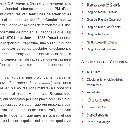
 la CIA (Agència Central d’ Intel·ligència) o
Blog de José Mª Castillo
ns Monetari Internacional) o del BM (Banc
Blog de Maria Escalas
s dictadures van tenir unes característiques
Blog de Ramón Cotarelo
ntre elles en el marc del “Plan Cóndor”, que va
essin les seves accions de terrorisme d’ Estat.
Blog de Rosa María Artal
poder viure de prop aquell període ja que vaig
Blog de teologia
del 1976 fins al Juny de 1983. Durant aquests
Blog de Xavier Pikaza
de vegades a l’ Argentina, una a Xile i algunes
er conèixer persones afectades directament o
Blog Societat anònima
obre el terreny del que els va tocar sofrir a
r amb coneixement de causa del que va passar a
Alguns llocs d' interès.
d’amics que van ser torturats i empresonats
ACUDAM
m van colpejar més profundament va ser el
Diccionaris, enciclopèdies i
nava “
los vuelos de la muerte",
una forma
traductors.
ar -en ple vol d’avions militars- els opositors
Fe adulta
 tortura i altres ben vius encara. Recordo que,
ís, em passejava per una plaça amb un amic i
Fòrum ONDARA
 policia que em va dir que em presentés com
Leonardo Boff
m volia veure el Cap de Policia. Allà ja em van
Mario Benedetti
odia fer i què no. I que anés alerta amb el que
, podia ser expulsat del país en qualsevol
Pere Casaldàliga