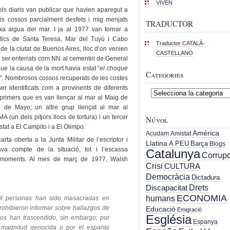
VIVEN
els diaris van publicar que havien aparegut a
ris cossos parcialment desfets i mig menjats
TRADUCTOR
a aigua del mar. I ja al 1977 van tornar a
ntics de Santa Teresa, Mar del Tuyú i Cabo
Traductor CATALÀ-
de la ciutat de Buenos Aires, lloc d’on venien
CASTELLANO
n ser enterrats com NN al cementiri de General
ue la causa de la mort havia estat “
el
choque
Categories
”
. Nombrosos cossos recuperats de les costes
r identificats com a provinents de diferents
Categories
primers que es van llençar al mar al Maig de
 de Mayo; un altre grup llençat al mar al
un dels pitjors llocs de tortura) i un tercer
Núvol
stat a El Campito i a El Olimpo.
América
Acudam
Amistat
rta oberta a la Junta Militar de l’escriptor i
Llatina
A PEU
Barça
Blogs
va compte de la situació, tot i l’escassa
Catalunya
Corrupc
s moments. Al mes de març de 1977, Walsh
Crisi
CULTURA
Democràcia
Dictadura
Drets
Discapacitat
ECONOMIA
humans
 mil personas han sido masacradas en
ohibieron informar sobre hallazgos de
Educació
Emigració
Església
os han trascendido, sin embargo, por
Espanya
u magnitud genocida o por el espanto