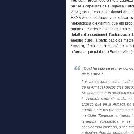
I és cert i provat que en tota aquest
bisbes i capellans de l’Església Catò
vista grossa i van callar davant de tan
ESMA Adolfo Scilingo, va explicar ex
metodologia d’extermini que els prop
publicat després com a llibre, amb el t
detalla el procediment, l’autorització de
anestèsiques, la participació de metges
Skyvan), l’àmplia participació dels oficia
a Aeroparque (ciutat de Buenos Aires
¿Cuál ha sido su primer conoc
de la Esma?.
Los vuelos fueron comunicados
de la Armada)
pocos días despu
Se informó que el procedimient
la Armada sería sin uniforme 
Explicó que en la Armada no s
quería tener los problemas suf
en Chile. Tampoco se "podía ir
jerarquía eclesiástica y s
consideraba cristiano, o sea ge
a destino. Ante las dudas de alg