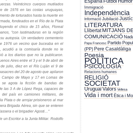
España
Futbol
Humor
uerzas. Veinticinco cuerpos mutilados
Immigració
bre de 1976 en las costas uruguayas,
Independència
mento de torturados hasta la muerte en
Justíc
Jubilació
Informació
rmada, fondeados en el Río de la Plata
LITERATURA
luyendo el chico de 15 años, Floreal
MITJANS D
Llibertat
anos, "con lastimaduras en la región
COMUNICACIÓ
Nada
n su autopsia. Un verdadero cementerio
Partido Popu
Papa Francesc
 de 1976 un vecino que buceaba en el
Pere Casaldàliga
(PP)
acudió a la comisaría donde no le
Poesia
ió a los diarios que no la publicaron.
POLÍTICA
enos Aires entre el 3 y el 9 de abril de
PSICOLOGIA
e julio, diez en el Río Luján el 9 de
masacres del 20 de agosto que apilaron
Relacions humanes
RELIGIÓ
de Campo de Mayo y 17 en Lomas de
SOCIETAT
 se agota la ficción de bandas de
Uruguai
Valors
de las 3 A de López Rega, capaces de
Vellesa
Vida i mort
n del país en camiones militares, de
Ètica i Mo
a Plata o de arrojar prisioneros al mar
mera Brigada Aérea, sin que se enteren
Massera o el brigadier Agosti…"
 un Escritor a la Junta Militar. Rodolfo