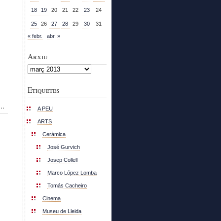
18
19
20
21
22
23
24
25
26
27
28
29
30
31
« febr.
abr. »
Arxiu
Arxiu
Etiquetes
..
A PEU
ARTS
Ceràmica
José Gurvich
Josep Collell
Marco López Lomba
Tomás Cacheiro
Cinema
Museu de Lleida