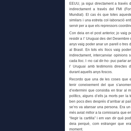
EEUU, ja sigui directament a través de
indirectament a través del FMI (Fo
Mundial). El cas és que totes aqueste
similars i una estreta col·laboració e
servir per a que els repressors coordin
Con deia en el post anterior, jo vaig 
residir a l’ Uruguai des del Desembre 
anys vaig poder anar un parell o tres 
al Brasil. En tots els llocs vaig pod
indirectament, intercanviar opinions s
cada lloc. I -no cal dir-ho- puc parla
l’ Uruguai amb testimonis directes 
durant aquells anys foscos.
Recordo que una de les coses que e
tenir coneixement del que s’anome
d’extermini que consistia en tirar al m
polítics, alguns d’ells ja morts per la
ben pocs dies després d’arribar al pa
se’ns va atansar una persona. Era un
més aviat millor a la comissaria que e
“llegir la cartilla” i em van dir què p
deia perquè, com estranger que era
moment.