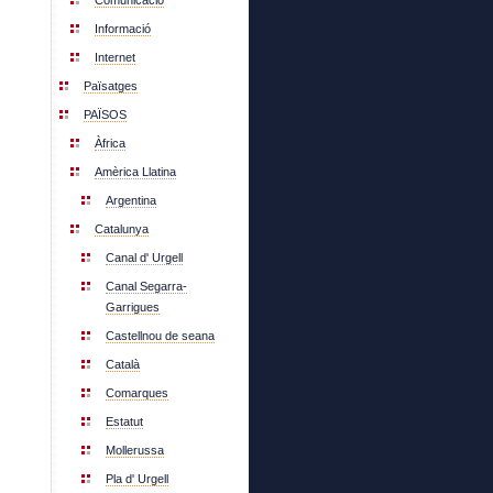
Comunicació
Informació
Internet
Païsatges
PAÏSOS
Àfrica
Amèrica Llatina
Argentina
Catalunya
Canal d' Urgell
Canal Segarra-
Garrigues
Castellnou de seana
Català
Comarques
Estatut
Mollerussa
Pla d' Urgell