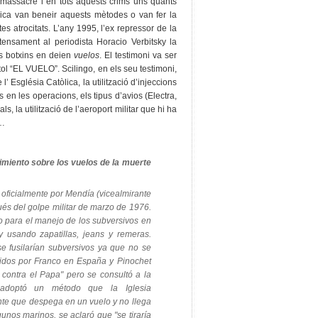
a massacre i en tots aquests crims uns quants
lica van beneir aquests mètodes o van fer la
tes atrocitats. L’any 1995, l’ex repressor de la
tensament al periodista Horacio Verbitsky la
is botxins en deien
vuelos
. El testimoni va ser
ítol “EL VUELO”. Scilingo, en els seu testimoni,
 l’ Església Catòlica, la utilització d’injeccions
 en les operacions, els tipus d’avios (Electra,
ls, la utilització de l’aeroport militar que hi ha
)…
imiento sobre los vuelos de la muerte
 oficialmente por Mendía
(vicealmirante
és del golpe militar de marzo de 1976.
o para el manejo de los subversivos en
y usando zapatillas, jeans y remeras.
e fusilarían subversivos ya que no se
ridos por Franco en España y Pinochet
 contra el Papa" pero se consultó a la
e adoptó un método que la Iglesia
nte que despega en un vuelo y no llega
unos marinos, se aclaró que "se tiraría