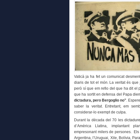
Vaticà ja ha fet un comunicat desment
diaris de tot el món. La veritat és qu
però sí que em refio del que ha dit el
que ha sortit en defensa del Papa dien
dictadura, pero Bergoglio no"
. Espere
saber la veritat. Entretant, em semb
considerar-lo exempt de culpa.
Durant la dècada del 70 les dictadure
d’Amèrica Llatina, implantant pla
empresonant milers de persones. Els r
Argentina, l’Uruguai, Xile, Bolívia, Para