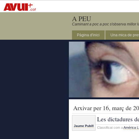
A PEU
Caminant a poc a poc s'observa millor l
Pàgina d'inici
Una mica de pre
Arxivar per 16, març de 2
Les dictadures d
Jaume Pubill
Classificat com a
Amèrica Ll