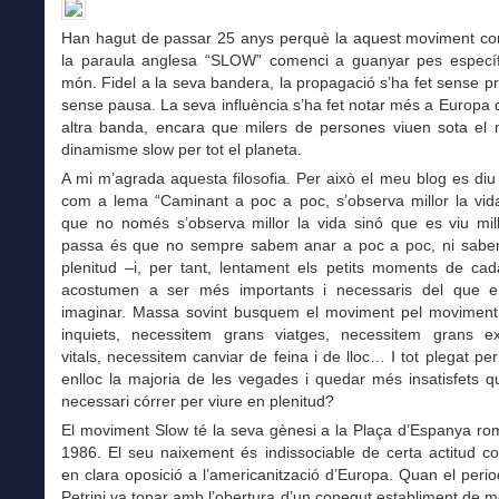
Han hagut de passar 25 anys perquè la aquest moviment c
la paraula anglesa “SLOW” comenci a guanyar pes específi
món. Fidel a la seva bandera, la propagació s’ha fet sense p
sense pausa. La seva influència s’ha fet notar més a Europa
altra banda, encara que milers de persones viuen sota el m
dinamisme slow per tot el planeta.
A mi m’agrada aquesta filosofia. Per això el meu blog es diu
com a lema “Caminant a poc a poc, s’observa millor la vida
que no només s’observa millor la vida sinó que es viu mill
passa és que no sempre sabem anar a poc a poc, ni sabe
plenitud –i, per tant, lentament els petits moments de cad
acostumen a ser més importants i necessaris del que 
imaginar. Massa sovint busquem el moviment pel moviment
inquiets, necessitem grans viatges, necessitem grans ex
vitals, necessitem canviar de feina i de lloc… I tot plegat per
enlloc la majoria de les vegades i quedar més insatisfets 
necessari córrer per viure en plenitud?
El moviment Slow té la seva gènesi a la Plaça d’Espanya ro
1986. El seu naixement és indissociable de certa actitud co
en clara oposició a l’americanització d’Europa. Quan el perio
Petrini va topar amb l’obertura d’un conegut establiment de m