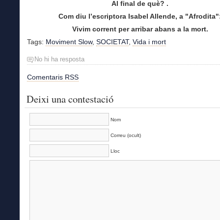
Al final de què? .
Com diu l’escriptora Isabel Allende, a "Afrodita"
Vivim corrent per arribar abans a la mort.
Tags:
Moviment Slow
,
SOCIETAT
,
Vida i mort
No hi ha resposta
Comentaris RSS
Deixi una contestació
Nom
Correu (ocult)
Lloc