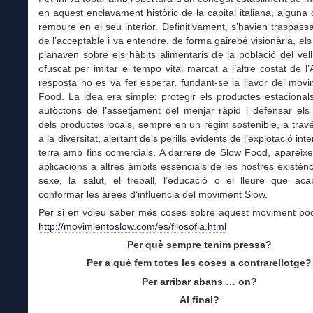
en aquest enclavament històric de la capital italiana, alguna
remoure en el seu interior. Definitivament, s’havien traspassat
de l’acceptable i va entendre, de forma gairebé visionària, els 
planaven sobre els hàbits alimentaris de la població del vell
ofuscat per imitar el tempo vital marcat a l’altre costat de l’A
resposta no es va fer esperar, fundant-se la llavor del mov
Food. La idea era simple; protegir els productes estacionals
autòctons de l’assetjament del menjar ràpid i defensar els
dels productes locals, sempre en un règim sostenible, a travé
a la diversitat, alertant dels perills evidents de l’explotació int
terra amb fins comercials. A darrere de Slow Food, apareix
aplicacions a altres àmbits essencials de les nostres existèn
sexe, la salut, el treball, l’educació o el lleure que aca
conformar les àrees d’influència del moviment Slow.
Per si en voleu saber més coses sobre aquest moviment po
http://movimientoslow.com/es/filosofia.html
Per què sempre tenim pressa?
Per a què fem totes les coses a contrarellotge?
Per arribar abans …
on?
Al final?