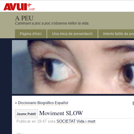
A PEU
Caminant a poc a poc s'observa millor la vida.
Pàgina d'inici
Una mica de presentació
Intents fallits de p
«
Diccionario Biográfico Español
Moviment SLOW
Jaume Pubill
Publicat en 19:47 sota
SOCIETAT
,
Vida i mort