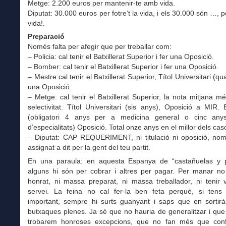
Metge: 2.200 euros per mantenir-te amb vida.
Diputat: 30.000 euros per fotre’t la vida, i els 30.000 són …, p
vida!.
Preparació
Només falta per afegir que per treballar com:
– Policia: cal tenir el Batxillerat Superior i fer una Oposició.
– Bomber: cal tenir el Batxillerat Superior i fer una Oposició.
– Mestre:cal tenir el Batxillerat Superior, Títol Universitari (qu
una Oposició.
– Metge: cal tenir el Batxillerat Superior, la nota mitjana mé
selectivitat. Títol Universitari (sis anys), Oposició a MIR. E
(obligatori 4 anys per a medicina general o cinc any
d’especialitats) Oposició. Total onze anys en el millor dels cas
– Diputat: CAP REQUERIMENT, ni titulació ni oposició, nom
assignat a dit per la gent del teu partit.
En una paraula: en aquesta Espanya de “castañuelas y 
alguns hi són per cobrar i altres per pagar. Per manar no 
honrat, ni massa preparat, ni massa treballador, ni tenir 
servei. La feina no cal fer-la ben feta perquè, si tens
important, sempre hi surts guanyant i saps que en sortir
butxaques plenes. Ja sé que no hauria de generalitzar i qu
trobarem honroses excepcions, que no fan més que con