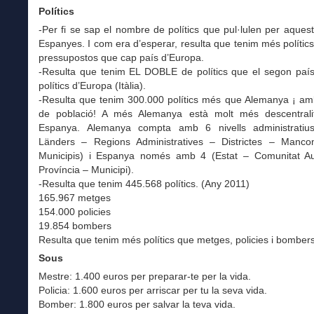
Polítics
-Per fi se sap el nombre de polítics que pul·lulen per aques
Espanyes. I com era d’esperar, resulta que tenim més polítics 
pressupostos que cap país d’Europa.
-Resulta que tenim EL DOBLE de polítics que el segon pa
polítics d’Europa (Itàlia).
-Resulta que tenim 300.000 polítics més que Alemanya ¡ amb
de població! A més Alemanya està molt més descentral
Espanya. Alemanya compta amb 6 nivells administratiu
Länders – Regions Administratives – Districtes – Manco
Municipis) i Espanya només amb 4 (Estat – Comunitat 
Província – Municipi).
-Resulta que tenim 445.568 polítics. (Any 2011)
165.967 metges
154.000 policies
19.854 bombers
Resulta que tenim més polítics que metges, policies i bomber
Sous
Mestre: 1.400 euros per preparar-te per la vida.
Policia: 1.600 euros per arriscar per tu la seva vida.
Bomber: 1.800 euros per salvar la teva vida.