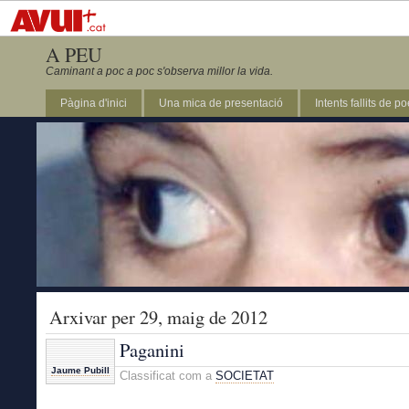
A PEU
Caminant a poc a poc s'observa millor la vida.
Pàgina d'inici
Una mica de presentació
Intents fallits de p
Arxivar per 29, maig de 2012
Paganini
Jaume Pubill
Classificat com a
SOCIETAT