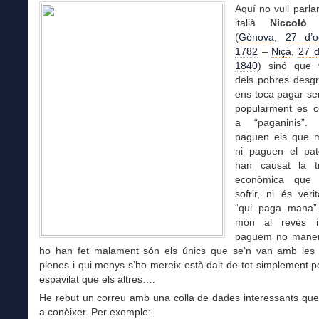
Aquí no vull parla
italià
Niccolò
(
Gènova
,
27 d’o
1782
–
Niça
,
27 
1840
) sinó que v
dels pobres desgr
ens toca pagar se
popularment es 
a “paganinis”.
paguen els que 
ni paguen el pa
han causat la t
econòmica que 
sofrir, ni és veri
“qui paga mana”
món al revés i
paguem no manem
ho han fet malament són els únics que se’n van amb les
plenes i qui menys s’ho mereix està dalt de tot simplement 
espavilat que els altres….
He rebut un correu amb una colla de dades interessants que
a conèixer. Per exemple: