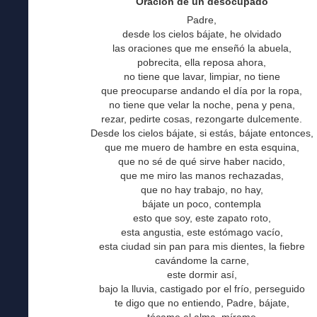
Oración de un desocupado
Padre,
desde los cielos bájate, he olvidado
las oraciones que me enseñó la abuela,
pobrecita, ella reposa ahora,
no tiene que lavar, limpiar, no tiene
que preocuparse andando el día por la ropa,
no tiene que velar la noche, pena y pena,
rezar, pedirte cosas, rezongarte dulcemente.
Desde los cielos bájate, si estás, bájate entonces,
que me muero de hambre en esta esquina,
que no sé de qué sirve haber nacido,
que me miro las manos rechazadas,
que no hay trabajo, no hay,
bájate un poco, contempla
esto que soy, este zapato roto,
esta angustia, este estómago vacío,
esta ciudad sin pan para mis dientes, la fiebre
cavándome la carne,
este dormir así,
bajo la lluvia, castigado por el frío, perseguido
te digo que no entiendo, Padre, bájate,