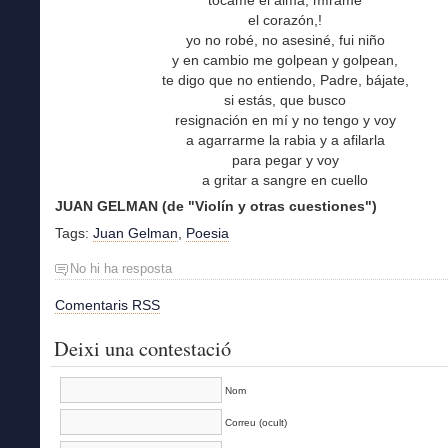
tócame el alma, mírame
el corazón,!
yo no robé, no asesiné, fui niño
y en cambio me golpean y golpean,
te digo que no entiendo, Padre, bájate,
si estás, que busco
resignación en mí y no tengo y voy
a agarrarme la rabia y a afilarla
para pegar y voy
a gritar a sangre en cuello
JUAN GELMAN (de "Violín y otras cuestiones")
Tags:
Juan Gelman
,
Poesia
No hi ha resposta
Comentaris RSS
Deixi una contestació
Nom
Correu (ocult)