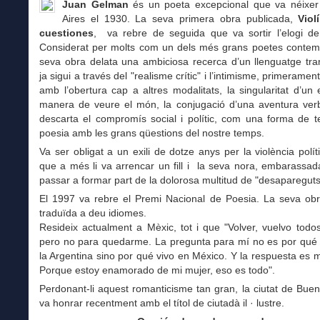
Juan Gelman
és un poeta excepcional que va néixe
Aires el 1930. La seva primera obra publicada,
Viol
cuestiones
, va rebre de seguida que va sortir l’elogi de 
Considerat per molts com un dels més grans poetes contemp
seva obra delata una ambiciosa recerca d’un llenguatge tra
ja sigui a través del "realisme crític" i l’intimisme, primeramen
amb l’obertura cap a altres modalitats, la singularitat d’un e
manera de veure el món, la conjugació d’una aventura ver
descarta el compromís social i polític, com una forma de t
poesia amb les grans qüestions del nostre temps.
Va ser obligat a un exili de dotze anys per la violència políti
que a més li va arrencar un fill i la seva nora, embarassa
passar a formar part de la dolorosa multitud de "desapareguts
El 1997 va rebre el Premi Nacional de Poesia. La seva obr
traduïda a deu idiomes.
Resideix actualment a Mèxic, tot i que "Volver, vuelvo todo
pero no para quedarme. La pregunta para mí no es por qué 
la Argentina sino por qué vivo en México. Y la respuesta es 
Porque estoy enamorado de mi mujer, eso es todo".
Perdonant-li aquest romanticisme tan gran, la ciutat de Buen
va honrar recentment amb el títol de ciutadà il · lustre.