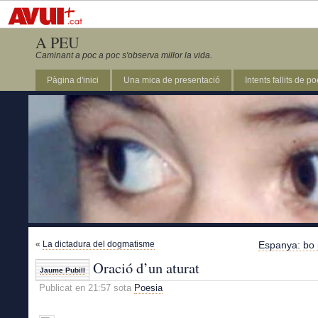
A PEU
Caminant a poc a poc s'observa millor la vida.
Pàgina d'inici
Una mica de presentació
Intents fallits de p
«
La dictadura del dogmatisme
Espanya: bo 
Oració d’un aturat
Jaume Pubill
Publicat en 21:57 sota
Poesia