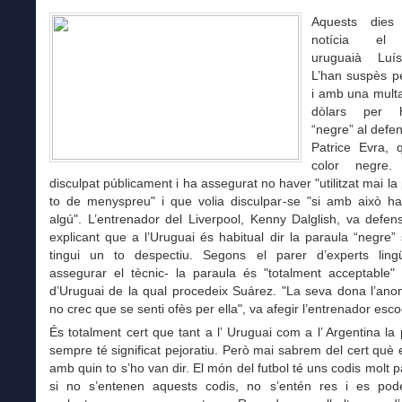
Aquests dies
notícia el 
uruguaià Luí
L’han suspès pe
i amb una multa
dòlars per h
“negre” al defe
Patrice Evra,
color negre.
disculpat públicament i ha assegurat no haver "utilitzat mai la
to de menyspreu" i que volia disculpar-se "si amb això ha
algú". L’entrenador del Liverpool, Kenny Dalglish, va defe
explicant que a l’Uruguai és habitual dir la paraula “negre
tingui un to despectiu. Segons el parer d’experts lingü
assegurar el tècnic- la paraula és "totalment acceptable" 
d’Uruguai de la qual procedeix Suárez. "La seva dona l’ano
no crec que se senti ofès per ella", va afegir l’entrenador esc
És totalment cert que tant a l’ Uruguai com a l’ Argentina la
sempre té significat pejoratiu. Però mai sabrem del cert què e
amb quin to s’ho van dir. El món del futbol té uns codis molt pa
si no s’entenen aquests codis, no s’entén res i es pod