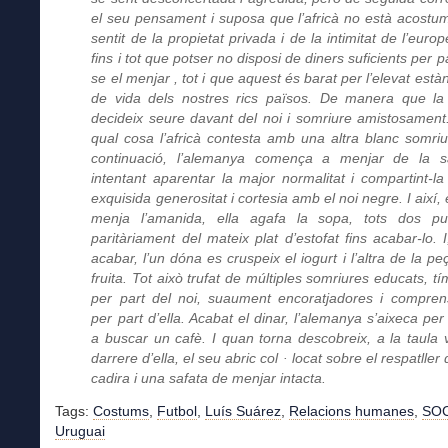
el seu pensament i suposa que l’africà no està acostum
sentit de la propietat privada i de la intimitat de l’euro
fins i tot que potser no disposi de diners suficients per 
se el menjar , tot i que aquest és barat per l’elevat està
de vida dels nostres rics països. De manera que la
decideix seure davant del noi i somriure amistosament.
qual cosa l’africà contesta amb una altra blanc somriu
continuació, l’alemanya comença a menjar de la s
intentant aparentar la major normalitat i compartint-l
exquisida generositat i cortesia amb el noi negre. I així, 
menja l’amanida, ella agafa la sopa, tots dos p
paritàriament del mateix plat d’estofat fins acabar-lo. I
acabar, l’un dóna es cruspeix el iogurt i l’altra de la pe
fruita. Tot això trufat de múltiples somriures educats, tí
per part del noi, suaument encoratjadores i compren
per part d’ella. Acabat el dinar, l’alemanya s’aixeca per
a buscar un cafè. I quan torna descobreix, a la taula 
darrere d’ella, el seu abric col · locat sobre el respatller
cadira i una safata de menjar intacta.
Tags:
Costums
,
Futbol
,
Luís Suárez
,
Relacions humanes
,
SOC
Uruguai