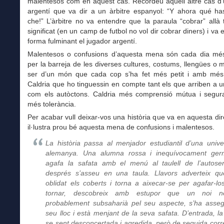
malentesos com en aquest cas. Recordeu aquell altre cas d’
argentí que va dir a un àrbitre espanyol: “Y ahora qué ha
che!” L’àrbitre no va entendre que la paraula “cobrar” allà 
significat (en un camp de futbol no vol dir cobrar diners) i va 
forma fulminant el jugador argentí.
Malentesos o confusions d’aquesta mena són cada dia més
per la barreja de les diverses cultures, costums, llengües o
ser d’un món que cada cop s’ha fet més petit i amb més
Caldria que ho tinguessin en compte tant els que arriben a 
com els autòctons. Caldria més comprensió mútua i segu
més tolerància.
Per acabar vull deixar-vos una història que va en aquesta dir
il·lustra prou bé aquesta mena de confusions i malentesos.
La història passa al menjador estudiantil d’una univer
alemanya. Una alumna rossa i inequívocament ge
agafa la safata amb el menú al taulell de l’autoser
després s’asseu en una taula. Llavors adverteix q
oblidat els coberts i torna a aixecar-se per agafar-lo
tornar, descobreix amb estupor que un noi ne
probablement subsaharià pel seu aspecte, s’ha asseg
seu lloc i està menjant de la seva safata. D’entrada, la
se sent desconcertada i agredida, però de seguida corr