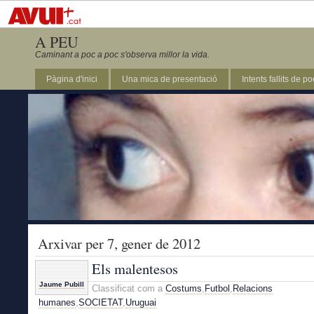
A PEU
Caminant a poc a poc s'observa millor la vida.
Pàgina d'inici
Una mica de presentació
Intents fallits de p
Arxivar per 7, gener de 2012
Els malentesos
Jaume Pubill
Classificat com a
Costums
,
Futbol
,
Relacions
humanes
,
SOCIETAT
,
Uruguai