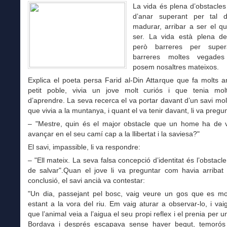
La vida és plena d’obstacle
d’anar superant per tal d
madurar, arribar a ser el q
ser. La vida està plena de
però barreres per super
barreres moltes vegade
posem nosaltres mateixos.
Explica el poeta persa Farid al-Din Attarque que fa molts 
petit poble, vivia un jove molt curiós i que tenia mo
d’aprendre. La seva recerca el va portar davant d’un savi mol
que vivia a la muntanya, i quant el va tenir davant, li va pregun
– "Mestre, quin és el major obstacle que un home ha de 
avançar en el seu camí cap a la llibertat i la saviesa?"
El savi, impassible, li va respondre:
– "Ell mateix. La seva falsa concepció d’identitat és l’obstacle
de salvar".Quan el jove li va preguntar com havia arribat
conclusió, el savi ancià va contestar:
"Un dia, passejant pel bosc, vaig veure un gos que es mo
estant a la vora del riu. Em vaig aturar a observar-lo, i vai
que l’animal veia a l’aigua el seu propi reflex i el prenia per u
Bordava i després escapava sense haver begut, temorós