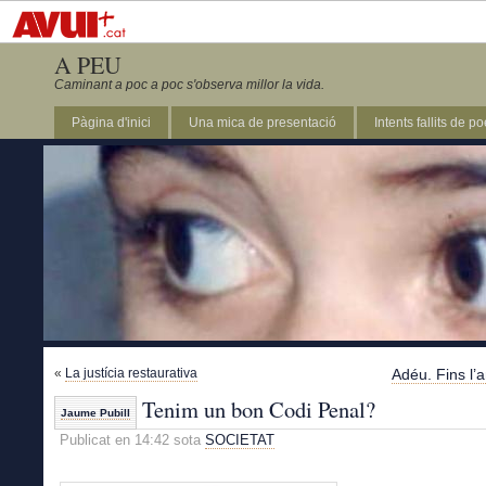
A PEU
Caminant a poc a poc s'observa millor la vida.
Pàgina d'inici
Una mica de presentació
Intents fallits de p
«
La justícia restaurativa
Adéu. Fins l’a
Tenim un bon Codi Penal?
Jaume Pubill
Publicat en 14:42 sota
SOCIETAT