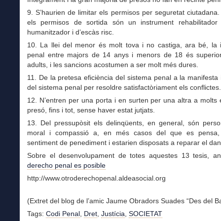
9. S’haurien de limitar els permisos per seguretat ciutadana
els permisos de sortida són un instrument rehabilitador 
humanitzador i d’escàs risc.
10. La llei del menor és molt tova i no castiga, ara bé, la 
penal entre majors de 14 anys i menors de 18 és superior
adults, i les sancions acostumen a ser molt més dures.
11. De la pretesa eficiència del sistema penal a la manifesta 
del sistema penal per resoldre satisfactòriament els conflictes.
12. N’entren per una porta i en surten per una altra a molts 
presó, fins i tot, sense haver estat jutjats.
13. Del pressupòsit els delinqüents, en general, són pers
moral i compassió a, en més casos del que es pensa,
sentiment de penediment i estarien disposats a reparar el dan
Sobre el desenvolupament de totes aquestes 13 tesis, 
derecho penal es posible
http://www.otroderechopenal.aldeasocial.org
(Extret del blog de l’amic Jaume Obradors Suades “Des del B
Tags:
Codi Penal
,
Dret
,
Justícia
,
SOCIETAT