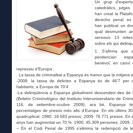
Un grup d’experts
catedràtics, jutges
han creat la Plataf
derecho penal es 
han publicat un dos
qual desmunten am
seriosos 13 mites
sobre els qui delinq
1. S’afirma que e
penitenciari es
benèvol, en canvi
repressiu d’Europa :
. La tassa de criminalitat a Espanya és menor que la mitjana 
-2008: la tassa de delictes a Espanya és de 46’7 per
habitants; a Europa de 70’4
-La delinqüència a Espanya globalment descendeix des de 
(Boletín Criminológico del Instituto Interuniversitario de Crimi
116, de setiembre-ocubre 2009); ara bé, Espanya t
percentatges de presos més alts d’Europa. En els últims 30
quadruplicat: 1980: 18.583 presos; 2009: 76.771 presos. En e
anys han augmentat un 70 %: 1900, 45.309 persones; 2009, 
– En el Codi Penal de 1995 s’elimina la redempció de l