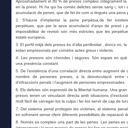
Aproximadament el 80 % de presos compleix íntegrament la
en la presó. Hi ha qui ha comès delictes sense sang i, tot i a
acumulació de penes, que de fet és com si tingués una pena 
2. S’hauria d’implantar la pena perpètua,de fet existe
perpètues, que per la seva acumulació d’anys de presó i p
impossibilitat de revisió són més estrictes que les perpètu
estats europeus.
3. El perfil mitjà dels presos és d’alta perillositat , doncs no, l
estan empresonats per cometre actes greus i violents.
4. Les presons són còmodes i segures. Són espais en què 
una presència constant.
5. De l’existència d’una correlació directa entre augment de de
nombre de persones preses, a la desvinculació entre 
d’infraccions penals i l’augment de persones empresonades.
6. Els delictes són expressió de la llibertat humana. Una gran
presos tenen un vinculació directa amb situacions d’exclusió
molt fàcil de carregar-los la culpa i fer-los servir de cap de tur
7. Del sistema penal protegeix les víctimes, al sistema pena
en sofriment sense oferir diferents possibilitats de reparació d
8. Només es compleix una part de les penes. Les penes es 
íntegrament i la gran majoria de presos ho fan en recinte penit