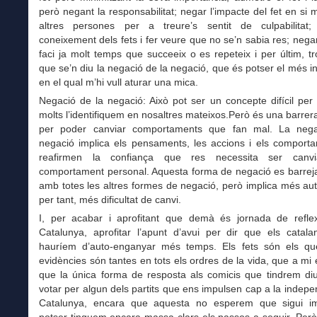
però negant la responsabilitat; negar l’impacte del fet en si 
altres persones per a treure’s sentit de culpabilitat
coneixement dels fets i fer veure que no se’n sabia res; negar
faci ja molt temps que succeeix o es repeteix i per últim, t
que se’n diu la negació de la negació, que és potser el més in
en el qual m’hi vull aturar una mica.
Negació de la negació: Això pot ser un concepte difícil per
molts l’identifiquem en nosaltres mateixos.Però és una barrer
per poder canviar comportaments que fan mal. La nega
negació implica els pensaments, les accions i els comport
reafirmen la confiança que res necessita ser canv
comportament personal. Aquesta forma de negació es barrej
amb totes les altres formes de negació, però implica més au
per tant, més dificultat de canvi.
I, per acabar i aprofitant que demà és jornada de refle
Catalunya, aprofitar l’apunt d’avui per dir que els catal
hauríem d’auto-enganyar més temps. Els fets són els qu
evidències són tantes en tots els ordres de la vida, que a m
que la única forma de resposta als comicis que tindrem d
votar per algun dels partits que ens impulsen cap a la indep
Catalunya, encara que aquesta no esperem que sigui i