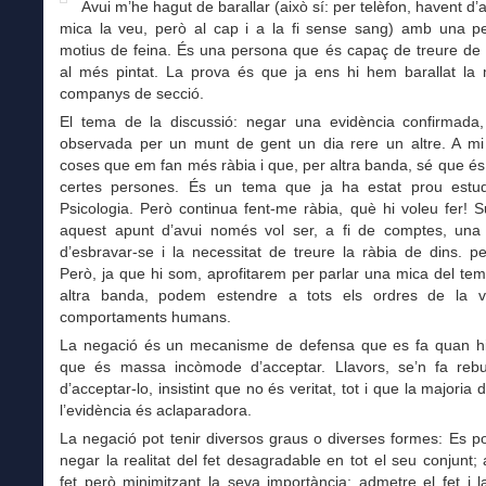
Avui m’he hagut de barallar (això sí: per telèfon, havent d’
mica la veu, però al cap i a la fi sense sang) amb una p
motius de feina. És una persona que és capaç de treure de 
al més pintat. La prova és que ja ens hi hem barallat la 
companys de secció.
El tema de la discussió: negar una evidència confirmada,
observada per un munt de gent un dia rere un altre. A mi
coses que em fan més ràbia i que, per altra banda, sé que é
certes persones. És un tema que ja ha estat prou estud
Psicologia. Però continua fent-me ràbia, què hi voleu fer!
aquest apunt d’avui només vol ser, a fi de comptes, una 
d’esbravar-se i la necessitat de treure la ràbia de dins. 
Però, ja que hi som, aprofitarem per parlar una mica del te
altra banda, podem estendre a tots els ordres de la v
comportaments humans.
La negació és un mecanisme de defensa que es fa quan hi
que és massa incòmode d’acceptar. Llavors, se’n fa rebu
d’acceptar-lo, insistint que no és veritat, tot i que la majoria
l’evidència és aclaparadora.
La negació pot tenir diversos graus o diverses formes: Es po
negar la realitat del fet desagradable en tot el seu conjunt;
fet però minimitzant la seva importància; admetre el fet i la