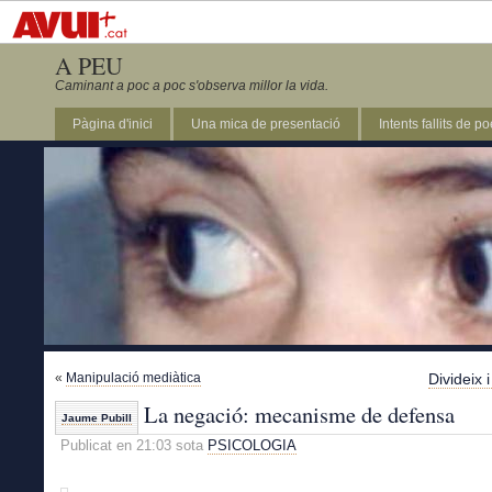
A PEU
Caminant a poc a poc s'observa millor la vida.
Pàgina d'inici
Una mica de presentació
Intents fallits de p
«
Manipulació mediàtica
Divideix 
La negació: mecanisme de defensa
Jaume Pubill
Publicat en 21:03 sota
PSICOLOGIA