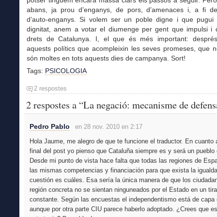
potser tinguem encara massa clars els passos a seguir. Per
abans, ja prou d’enganys, de pors, d’amenaces i, a fi d
d’auto-enganys. Si volem ser un poble digne i que pugui
dignitat, anem a votar el diumenge per gent que impulsi i 
drets de Catalunya. I, el que és més important: despré
aquests polítics que acompleixin les seves promeses, que 
són moltes en tots aquests dies de campanya. Sort!
Tags:
PSICOLOGIA
2 respostes
2 respostes a “La negació: mecanisme de defens
Pedro Pablo
en 28 nov. 2010 en 2:17
Hola Jaume, me alegro de que te funcione el traductor. En cuanto 
final del post yo pienso que Cataluña siempre es y será un pueblo 
Desde mi punto de vista hace falta que todas las regiones de Esp
las mismas competencias y financiación para que exista la igualdad
cuestión es cuáles. Esa sería la única manera de que los ciudada
región concreta no se sientan ninguneados por el Estado en un tira 
constante. Según las encuestas el independentismo está de capa
aunque por otra parte CIU parece haberlo adoptado. ¿Crees que e