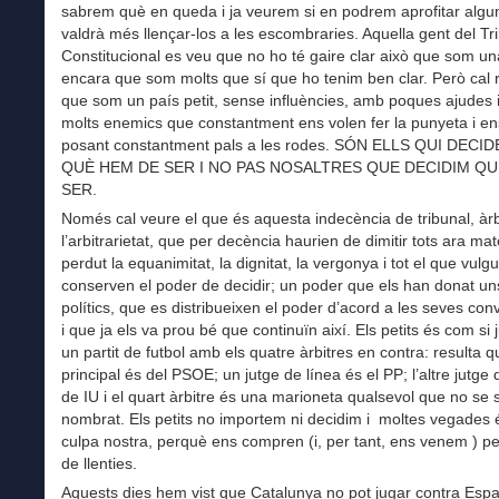
sabrem què en queda i ja veurem si en podrem aprofitar algu
valdrà més llençar-los a les escombraries. Aquella gent del Tr
Constitucional es veu que no ho té gaire clar això que som un
encara que som molts que sí que ho tenim ben clar. Però cal 
que som un país petit, sense influències, amb poques ajudes
molts enemics que constantment ens volen fer la punyeta i en
posant constantment pals a les rodes. SÓN ELLS QUI DECI
QUÈ HEM DE SER I NO PAS NOSALTRES QUE DECIDIM Q
SER.
Només cal veure el que és aquesta indecència de tribunal, àrb
l’arbitrarietat, que per decència haurien de dimitir tots ara ma
perdut la equanimitat, la dignitat, la vergonya i tot el que vulg
conserven el poder de decidir; un poder que els han donat uns
polítics, que es distribueixen el poder d’acord a les seves con
i que ja els va prou bé que continuïn així. Els petits és com si
un partit de futbol amb els quatre àrbitres en contra: resulta qu
principal és del PSOE; un jutge de línea és el PP; l’altre jutge 
de IU i el quart àrbitre és una marioneta qualsevol que no se s
nombrat. Els petits no importem ni decidim i moltes vegades 
culpa nostra, perquè ens compren (i, per tant, ens venem ) pe
de llenties.
Aquests dies hem vist que Catalunya no pot jugar contra Esp