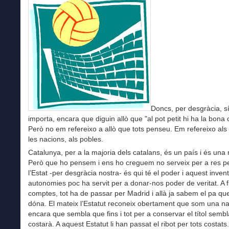
Doncs, per desgràcia, s
importa, encara que diguin allò que "al pot petit hi ha la bona c
Però no em refereixo a allò que tots penseu. Em refereixo als
les nacions, als pobles.
Catalunya, per a la majoria dels catalans, és un país i és una 
Però que ho pensem i ens ho creguem no serveix per a res p
l’Estat -per desgràcia nostra- és qui té el poder i aquest invent
autonomies poc ha servit per a donar-nos poder de veritat. A f
comptes, tot ha de passar per Madrid i allà ja sabem el pa que
dóna. El mateix l’Estatut reconeix obertament que som una na
encara que sembla que fins i tot per a conservar el títol semb
costarà. A aquest Estatut li han passat el ribot per tots costats.