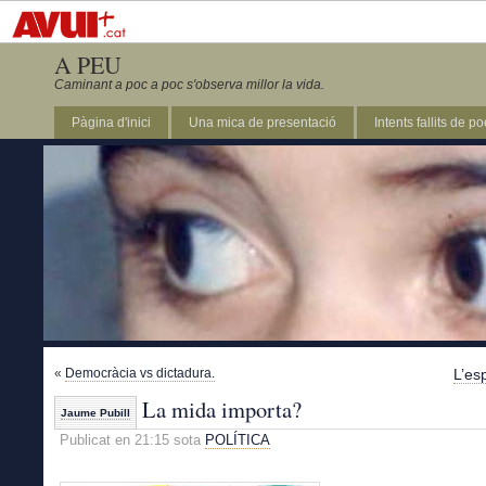
A PEU
Caminant a poc a poc s'observa millor la vida.
Pàgina d'inici
Una mica de presentació
Intents fallits de p
«
Democràcia vs dictadura.
L’esp
La mida importa?
Jaume Pubill
Publicat en 21:15 sota
POLÍTICA