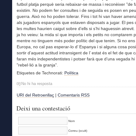
futbol platja perquè seria rebaixar-se massa i reconèixer "de 
existim. No podem fer consultes i de seguida es posen en pe
guerra. Això no ho poden tolerar. Fins i tot hi van haver amen
als jugadors espanyols que estaven disposats a jugar. El pes de 
les multes haurien caigut sobre d’ells si s’hi haguessin atrevit.
ja ho veieu: la mida sí que importa i els petits no comptarem p
mentre no tinguem més poder polític del que tenim. Si no ens
Europa, no cal pas esperar-lo d’ Espanya i si alguna cosa posi
sortir d’aquest actitud intransigent de l’ estat és el fet de que 
faran més independentistes i potser farà que d’una vegada hi
"rebel·lió a la granja".
Etiquetes de Technorati:
Política
No hi ha resposta
URI del Retroenllaç
|
Comentaris RSS
Deixi una contestació
Nom
Correu (ocult)