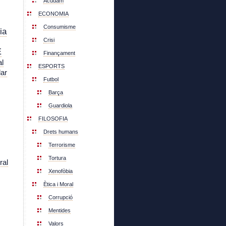
Acudam
ECONOMIA
Consumisme
ia
Crisi
E
Finançament
l
ESPORTS
lar
Futbol
Barça
Guardiola
FILOSOFIA
Drets humans
Terrorisme
Tortura
ral
Xenofòbia
Ètica i Moral
Corrupció
Mentides
Valors