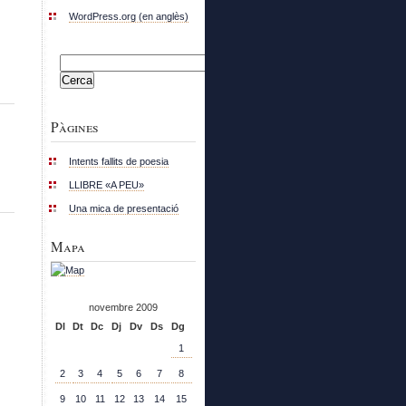
WordPress.org (en anglès)
Cerca:
Pàgines
Intents fallits de poesia
LLIBRE «A PEU»
Una mica de presentació
Mapa
novembre 2009
Dl
Dt
Dc
Dj
Dv
Ds
Dg
1
2
3
4
5
6
7
8
9
10
11
12
13
14
15