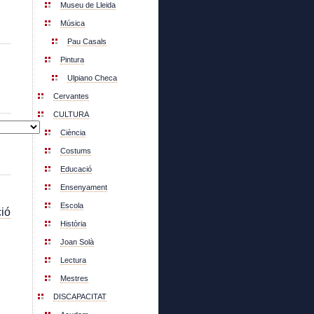
Museu de Lleida
Música
Pau Casals
Pintura
Ulpiano Checa
Cervantes
CULTURA
Ciència
Costums
Educació
Ensenyament
Escola
ió
Història
Joan Solà
Lectura
Mestres
DISCAPACITAT