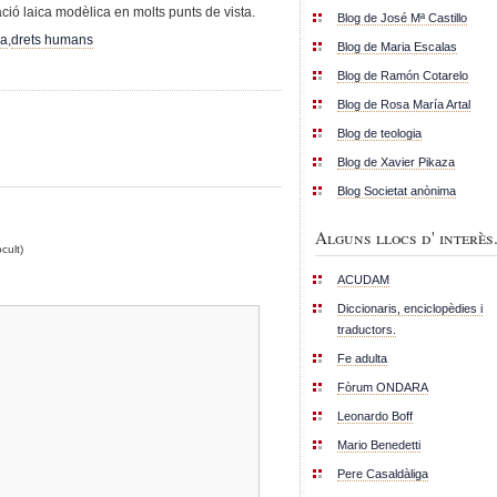
ció laica modèlica en molts punts de vista.
Blog de José Mª Castillo
la
,
drets humans
Blog de Maria Escalas
Blog de Ramón Cotarelo
Blog de Rosa María Artal
Blog de teologia
Blog de Xavier Pikaza
Blog Societat anònima
Alguns llocs d' interès.
cult)
ACUDAM
Diccionaris, enciclopèdies i
traductors.
Fe adulta
Fòrum ONDARA
Leonardo Boff
Mario Benedetti
Pere Casaldàliga