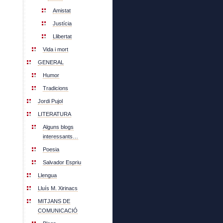
Amistat
Justícia
Llibertat
Vida i mort
GENERAL
Humor
Tradicions
Jordi Pujol
LITERATURA
Alguns blogs
interessants…
Poesia
Salvador Espriu
Llengua
Lluís M. Xirinacs
MITJANS DE
COMUNICACIÓ