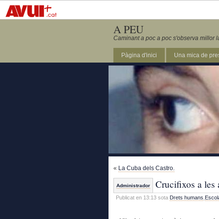
A PEU
Caminant a poc a poc s'observa millor l
Pàgina d'inici
Una mica de pre
«
La Cuba dels Castro.
Crucifixos a les 
Administrador
Publicat en 13:13 sota
Drets humans
,
Escol