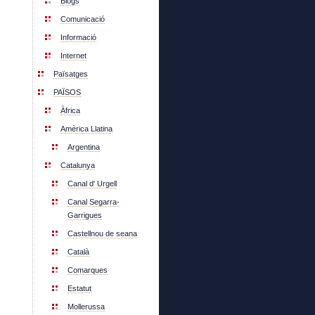
Blogs
Comunicació
Informació
Internet
Païsatges
PAÏSOS
Àfrica
Amèrica Llatina
Argentina
Catalunya
Canal d' Urgell
Canal Segarra-
Garrigues
Castellnou de seana
Català
Comarques
Estatut
Mollerussa