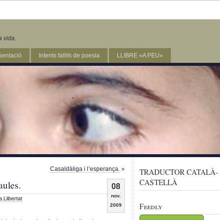
a vida.
sentació
Intents fallits de poesia
LLIBRE «A PEU»
Casaldàliga i l’esperança.
»
TRADUCTOR CATALÀ-
CASTELLÀ
aules.
08
nov.
a
,
Llibertat
Feedly
2009