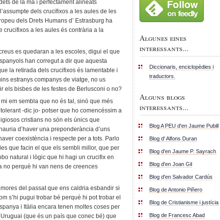
dets de la ma i perfectament alineats
’assumpte dels crucifixos a les aules de les
uropeu dels Drets Humans d’ Estrasburg ha
 crucifixos a les aules és contrària a la
Algunes eines
interessants...
 creus es quedaran a les escoles, digui el que
espanyols han corregut a dir que aquesta
Diccionaris, enciclopèdies i
que la retirada dels crucifixos és lamentable i
traductors.
Quins estranys companys de viatge, no us
 els bisbes de les festes de Berlusconi o no?
Alguns blogs
 a mi em sembla que no és tal, sinó que més
interessants...
er tolerant -dic jo- potser que ho comencéssim a
ligiosos cristians no són els únics que
Blog A PEU d'en Jaume Pubill
hi hauria d’haver una preponderància d’uns
 haver coexistència i respecte per a tots. Parlo
Blog d' Alfons Duran
des que facin el que els sembli millor, que per
Blog d'en Jaume P. Sayrach
bo natural i lògic que hi hagi un crucifix en
Blog d'en Joan Gil
ja no perquè hi van nens de creences
Blog d'en Salvador Cardús
ores del passat que ens caldria esbandir si
Blog de Antonio Piñero
hom s’hi pugui trobar bé perquè hi pot trobar el
Blog de Cristianisme i justícia
Espanya i Itàlia encara tenen moltes coses per
Blog de Francesc Abad
’Uruguai (que és un país que conec bé) que