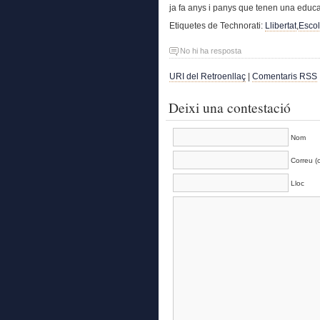
ja fa anys i panys que tenen una educa
Etiquetes de Technorati:
Llibertat
,
Esco
No hi ha resposta
URI del Retroenllaç
|
Comentaris RSS
Deixi una contestació
Nom
Correu (o
Lloc