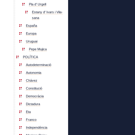
Pla d' Urgell
Estany d' Ivars i Vila-
sana
España
Europa
Uruguai
Pepe Mujica
POLÍTICA
Autodeterminació
Autonomia
Chávez
Constitució
Democràcia
Dictadura
Eta
Franco
Independència