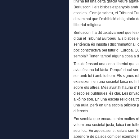
M’ha fet una certa gràcia veure agafa
Berlusconi i els bisbes espanyols amb l
escoles. Com ja sabeu, el Tribunal E
dictaminat que l’exhibició obligatòria de
llibertat religiosa.
Berlusconi ha dit taxativament que les
digui el Tribunal Europeu. Els bisbes 
sentència és injusta i discriminatòria i 
poc constructiva pel futur d’ Europa. 
sembla? Tenen també alguna cosa a dir
Tots defensant una certa llibertat que
aviat és una fal·làcia. Perquè si cal s
ser amb tot i amb tothom. Els signes re
existeixen i en una societat laica no 
sobre els altres. Més aviat hi hauria d’
d’escoles públiques, és clar. Les priva
això ho són. En una escola religiosa tro
una aula, però en una escola pública 
diferents.
Em sembla que encara tenim moltes rèm
volem una societat justa, laica i on tot
seu lloc. En aquest sentit, estats com 
aprendre de països com per exemple l