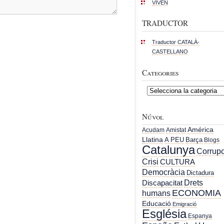
VIVEN
TRADUCTOR
Traductor CATALÀ-
CASTELLANO
Categories
Categories
Núvol
América
Acudam
Amistat
Llatina
A PEU
Barça
Blogs
Catalunya
Corrupc
Crisi
CULTURA
Democràcia
Dictadura
Drets
Discapacitat
ECONOMIA
humans
Educació
Emigració
Església
Espanya