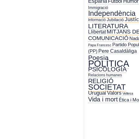
España
Futbol
Humor
Immigració
Independència
Justíc
Jubilació
Informació
LITERATURA
MITJANS D
Llibertat
COMUNICACIÓ
Nada
Partido Popu
Papa Francesc
Pere Casaldàliga
(PP)
Poesia
POLÍTICA
PSICOLOGIA
Relacions humanes
RELIGIÓ
SOCIETAT
Uruguai
Valors
Vellesa
Vida i mort
Ètica i Mo