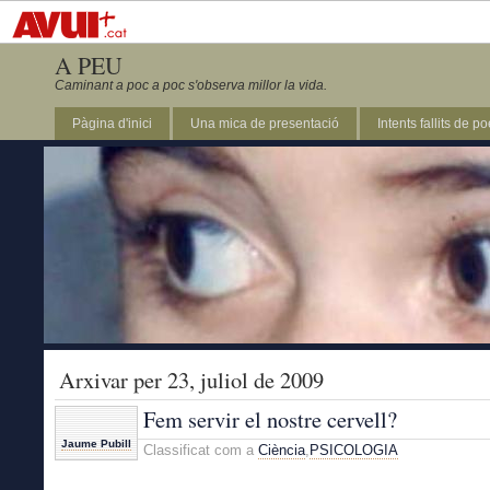
A PEU
Caminant a poc a poc s'observa millor la vida.
Pàgina d'inici
Una mica de presentació
Intents fallits de p
Arxivar per 23, juliol de 2009
Fem servir el nostre cervell?
Jaume Pubill
Classificat com a
Ciència
,
PSICOLOGIA