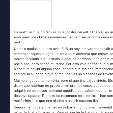
És molt clar que no fem servir el nostre cervell. El cervell és 
amb unes possibilitats immenses i en fem servir només una 
part.
Un dels motius que, ara aviat farà un any, em van fer decidir 
començar aquest blog fou el fet que m’adonava que estava p
moltes facultats intel·lectuals. L’edat no perdona i ens anem ro
poc a poc, però sense aturador. Per això vaig pensar que si m
a escriure sovint alguna cosa, encara que fos ben intranscend
sempre m’ajudaria a que el meu cervell no s’acabés de rovellar
Mai he tingut bona memòria, però sí que tinc altres virtuts. El
diuen que hauríem de procurar millorar les coses bones que to
adquirir-ne de noves, sobretot aquelles que sabem que tenim
desenvolupades. Per això es recomana fer exercicis i han sort
moltíssims jocs que ens ajuden a assolir aquesta fita.
Segurament que a internet en trobaríem un fotimer i la veritat
m’he dedicat a buscar-ne. Però sí que he trobat una pàgina 