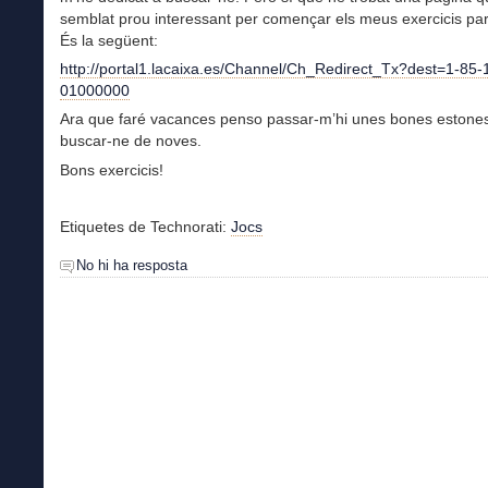
semblat prou interessant per començar els meus exercicis part
És la següent:
http://portal1.lacaixa.es/Channel/Ch_Redirect_Tx?dest=1-85-
01000000
Ara que faré vacances penso passar-m’hi unes bones estones
buscar-ne de noves.
Bons exercicis!
Etiquetes de Technorati:
Jocs
No hi ha resposta