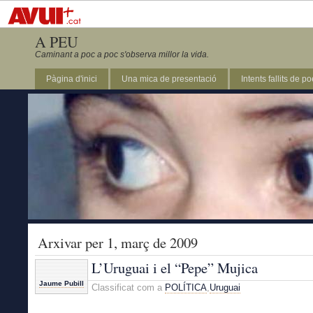
A PEU
Caminant a poc a poc s'observa millor la vida.
Pàgina d'inici
Una mica de presentació
Intents fallits de p
Arxivar per 1, març de 2009
L’Uruguai i el “Pepe” Mujica
Jaume Pubill
Classificat com a
POLÍTICA
,
Uruguai