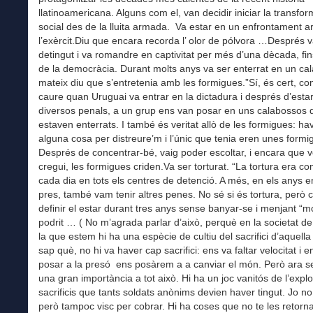
llatinoamericana. Alguns com el, van decidir iniciar la transfo
social des de la lluita armada. Va estar en un enfrontament 
l’exèrcit.Diu que encara recorda l’ olor de pólvora …Després v
detingut i va romandre en captivitat per més d’una dècada, fin
de la democràcia. Durant molts anys va ser enterrat en un cala
mateix diu que s’entretenia amb les formigues.”Sí, és cert, 
caure quan Uruguai va entrar en la dictadura i després d’esta
diversos penals, a un grup ens van posar en uns calabossos 
estaven enterrats. I també és veritat allò de les formigues: hav
alguna cosa per distreure’m i l’únic que tenia eren unes formi
Després de concentrar-bé, vaig poder escoltar, i encara que 
cregui, les formigues criden.Va ser torturat. “La tortura era c
cada dia en tots els centres de detenció. A més, en els anys e
pres, també vam tenir altres penes. No sé si és tortura, però 
definir el estar durant tres anys sense banyar-se i menjant 
podrit … ( No m’agrada parlar d’això, perquè en la societat d
la que estem hi ha una espècie de cultiu del sacrifici d’aquella
sap què, no hi va haver cap sacrifici: ens va faltar velocitat i 
posar a la presó ens posàrem a a canviar el món. Però ara se
una gran importància a tot això. Hi ha un joc vanitós de l’explo
sacrificis que tants soldats anònims devien haver tingut. Jo no
però tampoc visc per cobrar. Hi ha coses que no te les retorn