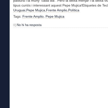
pastura i la muny cada dia . Però la deixa menjar i la deixa vi
tipus curiós i interessant aquest Pepe Mujica!Etiquetes de Tec
Uruguai
,
Pepe Mujica
,
Frente Amplio
,
Política
Tags:
Frente Amplio
,
Pepe Mujica
No hi ha resposta