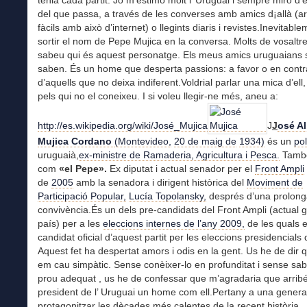
tenia cada partit. Jo m’estimo molt l’ Uruguai i sempre miro d’e
del que passa, a través de les converses amb amics d¡allà (ar
fàcils amb això d’internet) o llegints diaris i revistes.Inevitabl
sortir el nom de Pepe Mujica en la conversa. Molts de vosaltr
sabeu qui és aquest personatge. Els meus amics uruguaians 
saben. És un home que desperta passions: a favor o en contr
d’aquells que no deixa indiferent.Voldrial parlar una mica d’ell
pels qui no el coneixeu. I si voleu llegir-ne més, aneu a:
http://es.wikipedia.org/wiki/José_Mujica
J
J
osé Al
Mujica Cordano
(Montevideo,
20 de maig de
1934)
és un
pol
uruguaià,
ex-ministre de Ramaderia, Agricultura i Pesca.
També
com
«el Pepe».
Ex diputat i actual senador per el
Front Ampli
de
2005
amb la senadora i dirigent històrica del
Moviment de
Participació Popular,
Lucía Topolansky,
després d’una prolon
convivència.És un dels pre-candidats del Front Ampli (actual 
país) per a les
eleccions internes de l’any 2009,
de les quals 
candidat oficial d’aquest partit per les eleccions presidencials
Aquest fet ha despertat amors i odis en la gent. Us he de dir 
em cau simpàtic. Sense conèixer-lo en profunditat i sense sabe
prou adequat , us he de confessar que m’agradaria que arribé
president de l’ Uruguai un home com ell.Pertany a una genera
protagonitzar les dècades més calentes de la recent història