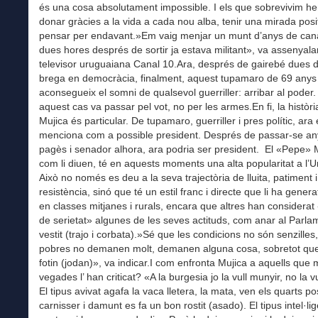
és una cosa absolutament impossible. I els que sobrevivim h
donar gràcies a la vida a cada nou alba, tenir una mirada posit
pensar per endavant.»Em vaig menjar un munt d’anys de cana
dues hores després de sortir ja estava militant», va assenyalar
televisor uruguaiana Canal 10.Ara, després de gairebé dues
brega en democràcia, finalment, aquest tupamaro de 69 anys
aconsegueix el somni de qualsevol guerriller: arribar al poder
aquest cas va passar pel vot, no per les armes.En fi, la històri
Mujica és particular. De tupamaro, guerriller i pres polític, ara
menciona com a possible president. Després de passar-se an
pagès i senador alhora, ara podria ser president. El «Pepe» 
com li diuen, té en aquests moments una alta popularitat a l’U
Això no només es deu a la seva trajectòria de lluita, patiment i
resistència, sinó que té un estil franc i directe que li ha gener
en classes mitjanes i rurals, encara que altres han considerat 
de serietat» algunes de les seves actituds, com anar al Parl
vestit (trajo i corbata).»Sé que les condicions no són senzilles,
pobres no demanen molt, demanen alguna cosa, sobretot que
fotin (jodan)», va indicar.I com enfronta Mujica a aquells que 
vegades l’ han criticat? «A la burgesia jo la vull munyir, no la vu
El tipus avivat agafa la vaca lletera, la mata, ven els quarts po
carnisser i damunt es fa un bon rostit (asado). El tipus intel·lig