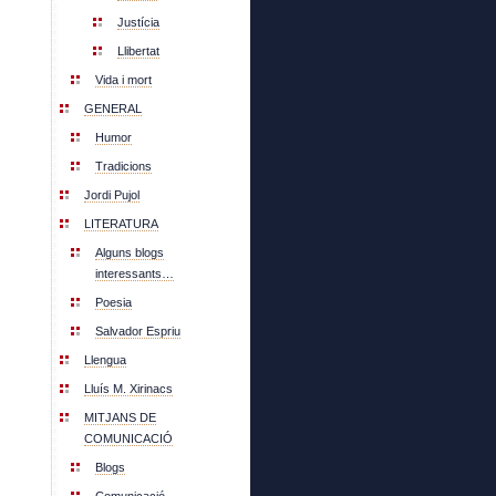
Justícia
Llibertat
Vida i mort
GENERAL
Humor
Tradicions
Jordi Pujol
LITERATURA
Alguns blogs
interessants…
Poesia
Salvador Espriu
Llengua
Lluís M. Xirinacs
MITJANS DE
COMUNICACIÓ
Blogs