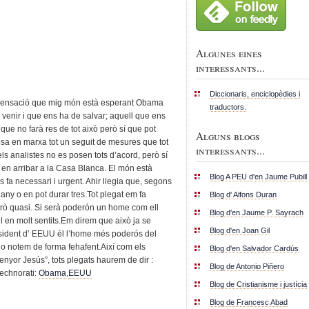
Algunes eines
interessants...
Diccionaris, enciclopèdies i
sensació que mig món està esperant Obama
traductors.
venir i que ens ha de salvar; aquell que ens
que no farà res de tot això però sí que pot
Alguns blogs
osa en marxa tot un seguit de mesures que tot
interessants...
ls analistes no es posen tots d’acord, però sí
 en arribar a la Casa Blanca. El món està
Blog A PEU d'en Jaume Pubill
s fa necessari i urgent. Ahir llegia que, segons
 any o en pot durar tres.Tot plegat em fa
Blog d' Alfons Duran
rò quasi. Si serà poderón un home com ell
Blog d'en Jaume P. Sayrach
 en molt sentits.Em direm que això ja se
Blog d'en Joan Gil
esident d’ EEUU él l’home més poderós del
o notem de forma fehafent.Així com els
Blog d'en Salvador Cardús
Senyor Jesús”, tots plegats haurem de dir :
Blog de Antonio Piñero
echnorati:
Obama
,
EEUU
Blog de Cristianisme i justícia
Blog de Francesc Abad