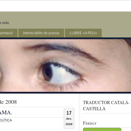
a vida.
sentació
Intents fallits de poesia
LLIBRE «A PEU»
de 2008
TRADUCTOR CATALÀ-
CASTELLÀ
BAMA.
17
des.
OLÍTICA
Feedly
2008