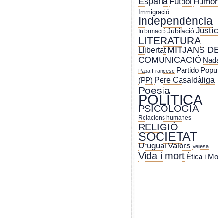
España
Futbol
Humor
Immigració
Independència
Justíc
Jubilació
Informació
LITERATURA
MITJANS D
Llibertat
COMUNICACIÓ
Nada
Partido Popu
Papa Francesc
Pere Casaldàliga
(PP)
Poesia
POLÍTICA
PSICOLOGIA
Relacions humanes
RELIGIÓ
SOCIETAT
Uruguai
Valors
Vellesa
Vida i mort
Ètica i Mo