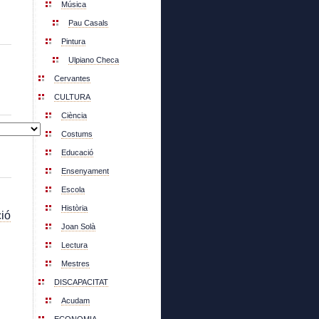
Música
Pau Casals
Pintura
Ulpiano Checa
Cervantes
CULTURA
Ciència
Costums
Educació
Ensenyament
Escola
Història
ió
Joan Solà
Lectura
Mestres
DISCAPACITAT
Acudam