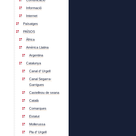
Comunicació
Informació
Internet
Païsatges
PAÏSOS
Àfrica
Amèrica Llatina
Argentina
Catalunya
Canal d' Urgell
Canal Segarra-
Garrigues
Castellnou de seana
Català
Comarques
Estatut
Mollerussa
Pla d' Urgell