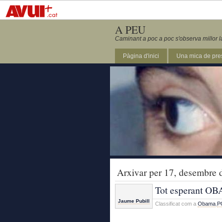
A PEU
Caminant a poc a poc s'observa millor l
Pàgina d'inici
Una mica de pre
Arxivar per 17, desembre 
Tot esperant O
Jaume Pubill
Classificat com a
Obama
,
P