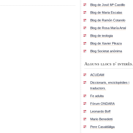
Blog de José Mª Castillo
Blog de Maria Escalas
Blog de Ramón Cotarelo
Blog de Rosa María Artal
Blog de teologia
Blog de Xavier Pikaza
Blog Societat anònima
Alguns llocs d' interès.
ACUDAM
Diccionaris, enciclopèdies i
traductors.
Fe adulta
Fòrum ONDARA
Leonardo Boff
Mario Benedetti
Pere Casaldàliga