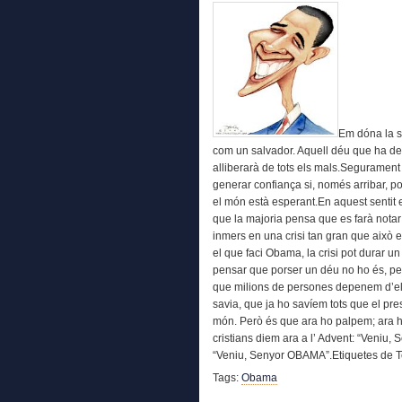
Em dóna la 
com un salvador. Aquell déu que ha de 
alliberarà de tots els mals.Segurament 
generar confiança si, només arribar, p
el món està esperant.En aquest sentit e
que la majoria pensa que es farà notar
inmers en una crisi tan gran que això e
el que faci Obama, la crisi pot durar un
pensar que porser un déu no ho és, pe
que milions de persones depenem d’ell
savia, que ja ho savíem tots que el pr
món. Però és que ara ho palpem; ara h
cristians diem ara a l’ Advent: “Veniu, 
“Veniu, Senyor OBAMA”.Etiquetes de T
Tags:
Obama