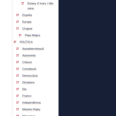
Estany d' Ivars i Vila-
sana
España
Europa
Uruguai
Pepe Mujica
POLÍTICA
Autodeterminació
Autonomia
Chávez
Constitució
Democràcia
Dictadura
Eta
Franco
Independència
Mariano Rajoy