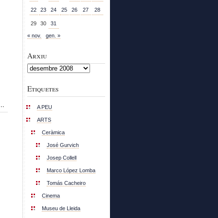
22
23
24
25
26
27
28
29
30
31
« nov.
gen. »
Arxiu
Arxiu
Etiquetes
..
A PEU
ARTS
Ceràmica
José Gurvich
Josep Collell
Marco López Lomba
Tomás Cacheiro
Cinema
Museu de Lleida