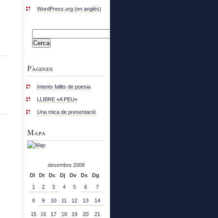
WordPress.org (en anglès)
Cerca:
Pàgines
Intents fallits de poesia
LLIBRE «A PEU»
Una mica de presentació
Mapa
desembre 2008
Dl
Dt
Dc
Dj
Dv
Ds
Dg
1
2
3
4
5
6
7
8
9
10
11
12
13
14
15
16
17
18
19
20
21