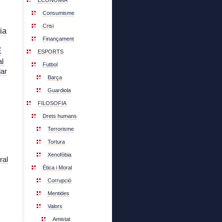
ECONOMIA
Consumisme
Crisi
ia
Finançament
E
ESPORTS
l
Futbol
lar
Barça
Guardiola
FILOSOFIA
Drets humans
Terrorisme
Tortura
Xenofòbia
ral
Ètica i Moral
Corrupció
Mentides
Valors
Amistat