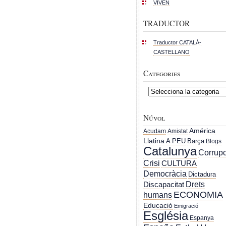
VIVEN
TRADUCTOR
Traductor CATALÀ-
CASTELLANO
Categories
Categories
Núvol
América
Acudam
Amistat
Llatina
A PEU
Barça
Blogs
Catalunya
Corrupc
Crisi
CULTURA
Democràcia
Dictadura
Drets
Discapacitat
ECONOMIA
humans
Educació
Emigració
Església
Espanya