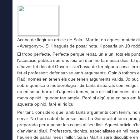
Acabo de llegir un article de Sala i Martín, en aquest mateix diar
«Avergonyit». Si li hagués de posar nota, li posaria un 10 rodó
El trobo perfecte. Perfecte perquè rebat, un a un, tots els pun
l’acusació pública que ens feia un diari no fa massa dies. El q
d’haver fet des del Govern -si s’havia de fer alguna cosa- era
fet el professor: defensar-se amb arguments. Opinió tothom en
Raó, només en tenen els que tenen arguments vàlids. Jo puc
sobre química o meteorologia i dir tants disbarats com vulgu
no en sé un borrall d’aquests temes, puc dir mil tonteries, dir 
meva opinió i quedar tan ample. Però si algú que en sap em f
aquesta opinió, faré el ridícul.
Per tant, considero que, amb tants arguments com tenim, no 
servir. No hem sabut defensar-nos. La Generalitat tenia prou 
preparada per a posar les coses al seu lloc. Aquest article s’h
d’enviar al diari. Professors, tècnics, especialistes en mil matè
haurien de parlar més i millor. Sala i Martín serà discutible en