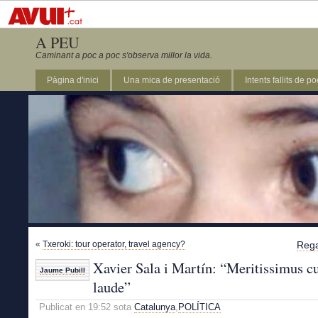
A PEU
Caminant a poc a poc s'observa millor la vida.
Pàgina d'inici
Una mica de presentació
Intents fallits de p
«
Txeroki: tour operator, travel agency?
Rega
Xavier Sala i Martín: “Meritissimus 
Jaume Pubill
laude”
Publicat en 19:52 sota
Catalunya
,
POLÍTICA