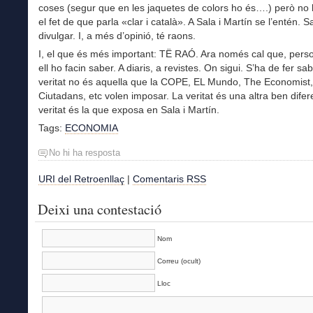
coses (segur que en les jaquetes de colors ho és….) però no
el fet de que parla «clar i català». A Sala i Martín se l’entén. S
divulgar. I, a més d’opinió, té raons.
I, el que és més important: TË RAÓ. Ara només cal que, per
ell ho facin saber. A diaris, a revistes. On sigui. S’ha de fer sa
veritat no és aquella que la COPE, EL Mundo, The Economist,
Ciutadans, etc volen imposar. La veritat és una altra ben difer
veritat és la que exposa en Sala i Martín.
Tags:
ECONOMIA
No hi ha resposta
URI del Retroenllaç
|
Comentaris RSS
Deixi una contestació
Nom
Correu (ocult)
Lloc