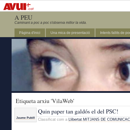
A PEU
Caminant a poc a poc s'observa millor la vida.
Pàgina d'inici
Una mica de presentació
Intents fallits de p
Etiqueta arxiu 'VilaWeb'
Quin paper tan galdós el del PSC!
Jaume Pubill
Classificat com a
Llibertat
,
MITJANS DE COMUNICAC