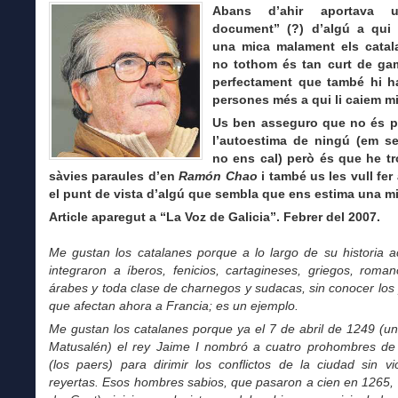
Abans d’ahir aportava 
document” (?) d’algú a qui 
una mica malament els catala
no tothom és tan curt de gam
perfectament que també hi h
persones més a qui li caiem mil
Us ben asseguro que no és pe
l’autoestima de ningú (em s
no ens cal) però és que he t
sàvies paraules d’en
Ramón Chao
i també us les vull fer 
el punt de vista d’algú que sembla que ens estima una 
Article aparegut a “La Voz de Galicia”. Febrer del 2007.
Me gustan los catalanes porque a lo largo de su historia a
integraron a íberos, fenicios, cartagineses, griegos, roman
árabes y toda clase de charnegos y sudacas, sin conocer lo
que afectan ahora a Francia; es un ejemplo.
Me gustan los catalanes porque ya el 7 de abril de 1249 (u
Matusalén) el rey Jaime I nombró a cuatro prohombres de
(los paers) para dirimir los conflictos de la ciudad sin vi
reyertas. Esos hombres sabios, que pasaron a cien en 1265, 