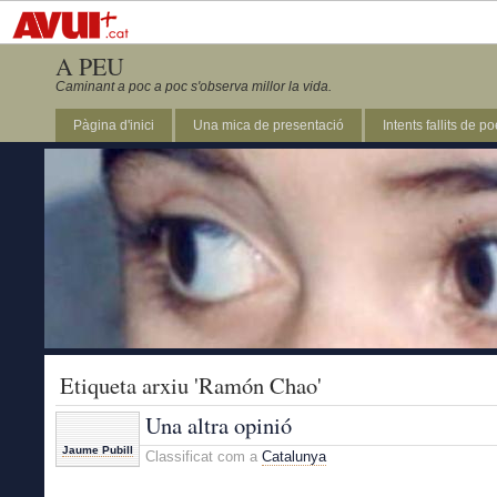
A PEU
Caminant a poc a poc s'observa millor la vida.
Pàgina d'inici
Una mica de presentació
Intents fallits de p
Etiqueta arxiu 'Ramón Chao'
Una altra opinió
Jaume Pubill
Classificat com a
Catalunya