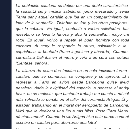
La población catalana se define por una doble característica 
la rauxa.El seny implica sabiduría, juicio mesurado y sent
Tenía seny aquel catalán que iba en un compartimiento de 
lado de la ventanilla. Tiritaban de frío y los otros pasajeros 
que la subiera: ‘Es igual’, contestó a varias solicitudes, h
mesetario se levantó furioso y alzó la ventanilla… ¡cuyo cri
roto! ‘Es igual’, volvió a repetir el buen hombre con tod
cachaza. Al seny le responde la rauxa, asimilable a la 
caprichosa, la boutade (frase ingeniosa y absurda). Cuando
surrealista Dalí iba en el metro y veía a un cura con sotana
‘Siéntese, señora’.
La alianza de estas dos facetas en un solo individuo forma 
catalán, que se comunica, se comparte y se aprecia. El o
regresar a París en avión desde Barcelona quise ayud
pasajero, dada la exigüidad del espacio, a ponerse el abrig
favor, no se moleste, que bastante trabajo me cuesta a mí sólo
más refinado lo percibí en el taller del ceramista Artigas. Él 
estaban trabajando en el mural del aeropuerto de Barcelona
Miró que le dedicara una lito a mis hijos. Puso:’Para Manu
afectuosament’. Cuando la vio Artigas hizo este parco comenta
escribió en catalán para ahorrarse una letra’.