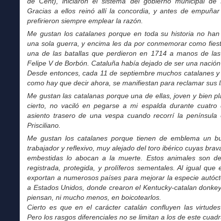
de Cent), iniciaron el sistema del gobierno municipal de 
Gracias a ellos reinó allí la concordia, y antes de empuña
prefirieron siempre emplear la razón.
Me gustan los catalanes porque en toda su historia no han
una sola guerra, y encima les da por conmemorar como fiest
una de las batallas que perdieron en 1714 a manos de las
Felipe V de Borbón. Cataluña había dejado de ser una nació
Desde entonces, cada 11 de septiembre muchos catalanes y 
como hay que decir ahora, se manifiestan para reclamar sus l
Me gustan las catalanas porque una de ellas, joven y bien p
cierto, no vaciló en pegarse a mi espalda durante cuatro 
asiento trasero de una vespa cuando recorrí la península
Prisciliano.
Me gustan los catalanes porque tienen de emblema un bu
trabajador y reflexivo, muy alejado del toro ibérico cuyas brav
embestidas lo abocan a la muerte. Estos animales son d
registrada, protegida, y prolíferos sementales. Al igual que 
exportan a numerosos países para mejorar la especie autóc
a Estados Unidos, donde crearon el Kentucky-catalan donkey 
piensan, ni mucho menos, en boicotearlos.
Cierto es que en el carácter catalán confluyen las virtude
Pero los rasgos diferenciales no se limitan a los de este cuad