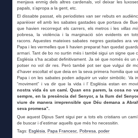
menjava enmig dels altres cardenals, vol deixar les luxose
papals, s’apropa a la gent, etc.
El dissabte passat, els periodistes van ser rebuts en audiènci
aparèixer ell amb les sabates gastades que portava de Buen
que havien recorregut els carrers, els metros i les
villas m
pobresa, la violència i la marginació són evidents en tot
racons. Aquestes mateixes sabates negres gastades ara ve
Papa i les vermelles que li havien preparat han quedat guar
armari. Tant de bo no surtin més i també sigui un signe que ce
Església s’ha acabat definitivament. Ja sé que només és un d
potser no vol dir res. Però també pot ser que vulgui dir m
d’haver escoltat el que deia en la seva primera homilia que v
Papa i on les sabates poden adquirir un valor simbòlic. Va ins
“moviment” i va dir que la vida i l’ Església estan en mo
nostra vida és un camí. Quan ens parem, la cosa no v
sempre, en la presència del Senyor, a la llum del Senyo
viure de manera irreprensible que Déu demana a Abra
seva promesa”.
Que aquest Dijous Sant sigui per a tots els cristians un camí
de buscar i d’estimar aquells que més ho necessitin.
Tags:
Església
,
Papa Francesc
,
Pobresa
,
poder