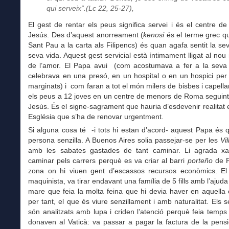
qui serveix”.(Lc 22, 25-27),
El gest de rentar els peus significa servei i és el centre de
Jesús. Des d’aquest anorreament (
kenosi
és el terme grec qu
Sant Pau a la carta als Filipencs) és quan agafa sentit la sev
seva vida. Aquest gest servicial està íntimament lligat al n
de l’amor. El Papa avui (com acostumava a fer a la seva 
celebrava en una presó, en un hospital o en un hospici per
marginats) i com faran a tot el món milers de bisbes i capella
els peus a 12 joves en un centre de menors de Roma seguint
Jesús. És el signe-sagrament que hauria d’esdevenir realitat
Església que s’ha de renovar urgentment.
Si alguna cosa té -i tots hi estan d’acord- aquest Papa és
persona senzilla. A Buenos Aires solia passejar-se per les
Vi
amb les sabates gastades de tant caminar. Li agrada xaf
caminar pels carrers perquè es va criar al barri
porteño
de F
zona on hi viuen gent d’escassos recursos econòmics. El
maquinista, va tirar endavant una família de 5 fills amb l’ajuda
mare que feia la molta feina que hi devia haver en aquella
per tant, el que és viure senzillament i amb naturalitat. Els 
són analitzats amb lupa i criden l’atenció perquè feia temp
donaven al Vaticà: va passar a pagar la factura de la pensi