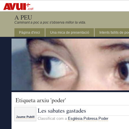
A PEU
Caminant a poc a poc s'observa millor la vida.
Pàgina d'inici
Una mica de presentació
Intents fallits de p
Etiqueta arxiu 'poder'
Les sabates gastades
Jaume Pubill
Classificat com a
Església
,
Pobresa
,
Poder