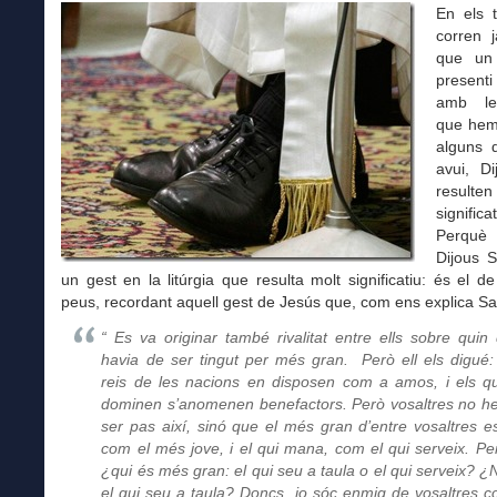
En els 
corren 
que un
presen
amb le
que hem 
alguns d
avui, Di
resul
significat
Perquè
Dijous S
un gest en la litúrgia que resulta molt significatiu: és el de
peus, recordant aquell gest de Jesús que, com ens explica Sa
“ Es va originar també rivalitat entre ells sobre quin d
havia de ser tingut per més gran. Però ell els digué:
reis de les nacions en disposen com a amos, i els qu
dominen s’anomenen benefactors. Però vosaltres no h
ser pas així, sinó que el més gran d’entre vosaltres es
com el més jove, i el qui mana, com el qui serveix. Pe
¿qui és més gran: el qui seu a taula o el qui serveix? ¿
el qui seu a taula? Doncs, jo sóc enmig de vosaltres c