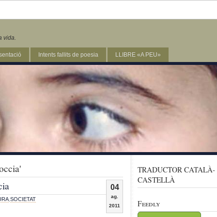
a vida.
sentació
Intents fallits de poesia
LLIBRE «A PEU»
occia'
TRADUCTOR CATALÀ-
CASTELLÀ
cia
04
ag.
URA
,
SOCIETAT
Feedly
2011