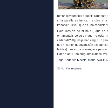
romàntic veure tots aquests cadenats
si la parella es trenca i la clau s’ha
trobar.a? Es veu que és una condició “s
I als llocs on no hi ha riu, què en f
ornamentals voleu dir que no estan m
cadenats? Alguns ja han caigut un parel
que hi surten guanyant són els fabrican
la idea) hauran de començar a pensar 
I, des d’aquí una pregunta curiosa: val
Tags:
Federico Moccia
,
Moda
,
SOCIET
No hi ha resposta