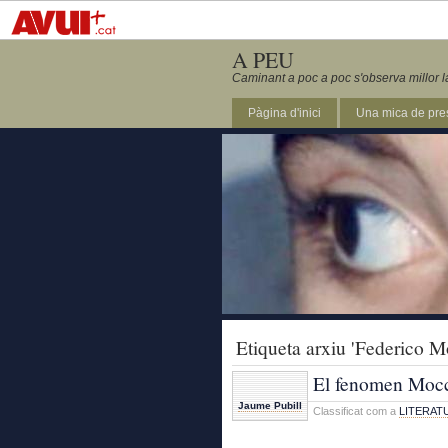
A PEU
Caminant a poc a poc s'observa millor l
Pàgina d'inici
Una mica de pre
Etiqueta arxiu 'Federico M
El fenomen Moc
Jaume Pubill
Classificat com a
LITERAT