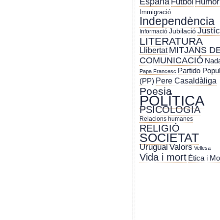
España
Futbol
Humor
Immigració
Independència
Justíc
Jubilació
Informació
LITERATURA
MITJANS D
Llibertat
COMUNICACIÓ
Nada
Partido Popu
Papa Francesc
Pere Casaldàliga
(PP)
Poesia
POLÍTICA
PSICOLOGIA
Relacions humanes
RELIGIÓ
SOCIETAT
Uruguai
Valors
Vellesa
Vida i mort
Ètica i Mo