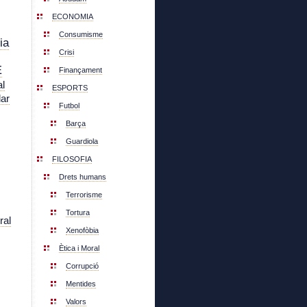
ECONOMIA
Consumisme
ia
Crisi
E
Finançament
l
ESPORTS
lar
Futbol
Barça
Guardiola
FILOSOFIA
Drets humans
Terrorisme
Tortura
ral
Xenofòbia
Ètica i Moral
Corrupció
Mentides
Valors