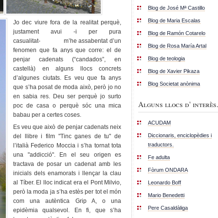
Blog de José Mª Castillo
Blog de Maria Escalas
Jo dec viure fora de la realitat perquè,
justament avui -i per pura
Blog de Ramón Cotarelo
casualitat- m’he assabentat d’un
Blog de Rosa María Artal
fenomen que fa anys que corre: el de
Blog de teologia
penjar cadenats (“candados”, en
castellà) en alguns llocs concrets
Blog de Xavier Pikaza
d’algunes ciutats. Es veu que fa anys
Blog Societat anònima
que s’ha posat de moda això, però jo no
en sabia res. Deu ser perquè jo surto
Alguns llocs d' interès.
poc de casa o perquè sóc una mica
babau per a certes coses.
ACUDAM
Es veu que això de penjar cadenats neix
Diccionaris, enciclopèdies i
del llibre i film "Tinc ganes de tu" de
traductors.
l’italià Federico Moccia i s’ha tornat tota
una "addicció". En el seu origen es
Fe adulta
tractava de posar un cadenat amb les
Fòrum ONDARA
inicials dels enamorats i llençar la clau
al Tíber. El lloc indicat era el Pont Milvio,
Leonardo Boff
però la moda ja s’ha estès per tot el món
Mario Benedetti
com una autèntica Grip A, o una
Pere Casaldàliga
epidèmia qualsevol. En fi, que s’ha