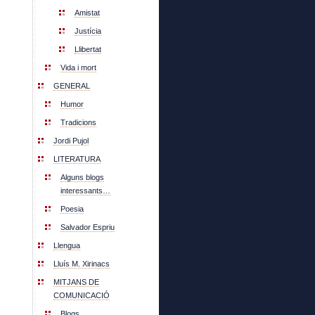
Amistat
Justícia
Llibertat
Vida i mort
GENERAL
Humor
Tradicions
Jordi Pujol
LITERATURA
Alguns blogs
interessants…
Poesia
Salvador Espriu
Llengua
Lluís M. Xirinacs
MITJANS DE
COMUNICACIÓ
Blogs