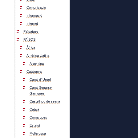
Comunicació
Informació
Internet
Païsatges
PAÏSOS
Àfrica
Amèrica Llatina
Argentina
Catalunya
Canal d' Urgell
Canal Segarra-
Garrigues
Castellnou de seana
Català
Comarques
Estatut
Mollerussa