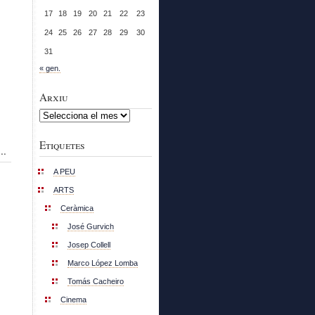
17
18
19
20
21
22
23
24
25
26
27
28
29
30
31
« gen.
Arxiu
Arxiu
Etiquetes
..
A PEU
ARTS
Ceràmica
José Gurvich
Josep Collell
Marco López Lomba
Tomás Cacheiro
Cinema