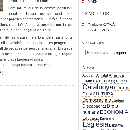
tornat una autèntica febre.
VIVEN
Com tot, té els seus costats positius i
TRADUCTOR
negatius. Potser és un gest molt
 de les parelles enamorades… Però què passa
 llençat al riu?. Aniran a bussejar per tal de
Traductor CATALÀ-
ine qua non” llançar la clau al riu…
CASTELLANO
an de les claus? I els fons dels rius i fonts
Categories
olt rovellats? I els fanals on es pengen els
l de vegades pel pes de la ferralla!. Els únics
Categories
ts de cadenats que, a partir d’ara, (els regalo
a fer claus biodegradables.
 la pena llegir aquest tal Moccia?
Núvol
AT
América
Acudam
Amistat
Llatina
A PEU
Barça
Blogs
Catalunya
Corrupc
Crisi
CULTURA
Democràcia
Dictadura
Drets
Discapacitat
ECONOMIA
humans
Educació
Emigració
Església
Espanya