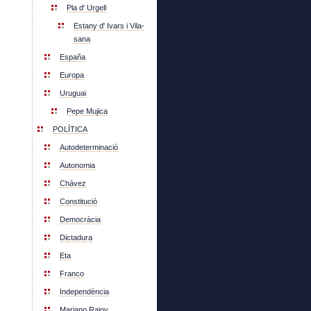
Pla d' Urgell
Estany d' Ivars i Vila-
sana
España
Europa
Uruguai
Pepe Mujica
POLÍTICA
Autodeterminació
Autonomia
Chávez
Constitució
Democràcia
Dictadura
Eta
Franco
Independència
Mariano Rajoy