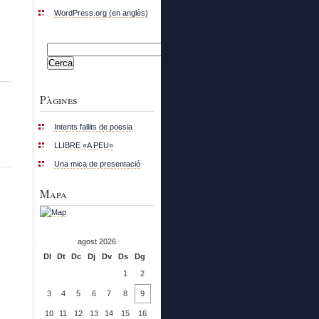
WordPress.org (en anglès)
Cerca:
Pàgines
Intents fallits de poesia
LLIBRE «A PEU»
Una mica de presentació
Mapa
agost 2026
Dl
Dt
Dc
Dj
Dv
Ds
Dg
1
2
3
4
5
6
7
8
9
10
11
12
13
14
15
16