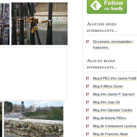
Algunes eines
interessants...
Diccionaris, enciclopèdies i
traductors.
Alguns blogs
interessants...
Blog A PEU d'en Jaume Pubill
Blog d' Alfons Duran
Blog d'en Jaume P. Sayrach
Blog d'en Joan Gil
Blog d'en Salvador Cardús
Blog de Antonio Piñero
Blog de Cristianisme i justícia
Blog de Francesc Abad