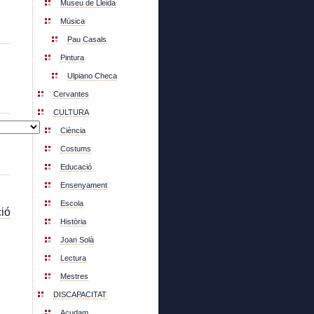
Museu de Lleida
Música
Pau Casals
Pintura
Ulpiano Checa
Cervantes
CULTURA
Ciència
Costums
Educació
Ensenyament
Escola
ió
Història
Joan Solà
Lectura
Mestres
DISCAPACITAT
Acudam