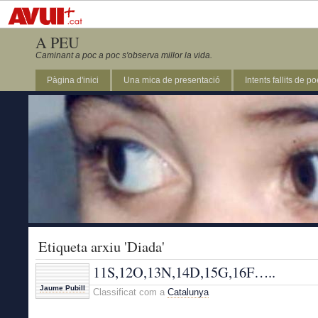
A PEU
Caminant a poc a poc s'observa millor la vida.
Pàgina d'inici
Una mica de presentació
Intents fallits de p
Etiqueta arxiu 'Diada'
11S,12O,13N,14D,15G,16F…..
Jaume Pubill
Classificat com a
Catalunya