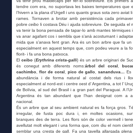
va tenir prou maldecaps per fer-lo sobreviure. Els primers an
tendre com era, no suportava les baixes temperatures que 
l’hivern a la plana d’Urgell i uns quants graus sota zero aviat li
rames. Tornaven a brotar amb persistència cada primaver
pobre
ceibo
li costava Déu i ajuda sobreviure. De seguida e
va tenir la bona pensada de tapar-lo amb mantes tèrmiques 
va anar agafant cos i sembla que s’anà acostumant i adaptan
mida que s’anava fent gran. Ara és un bon arbre que fa un 
especialment en aquest temps que, com podeu veure a la fot
florit- i fa una bona patxoca.
El
ceibo
(
Erythrina crista-galli
) és un arbre originari de Su
és conegut amb diferents noms:
árbol del coral
,
buca
cachimbo
,
flor de coral
,
pico de gallo
,
sananduva…
Es
abundància i de forma natural al costat dels rius i llo
especialment al nord-est i centre oest d’ Argentina, a tot l’ Urug
de Bolívia, al sud del Brasil i a gran part del Paraguai. A l’Ur
Argentina és tan abundant que l’han designat com a ar
nacional.
És un arbre que al seu ambient natural es fa força gros. T
irregular, de fusta poc dura i, en moltes ocasions, sur
branques des de terra. Les flors són de color vermell i ten
avellutat molt elegant i una forma que, com diu el nom científic
semblar una cresta de gall. Fa una tavella allargada plena