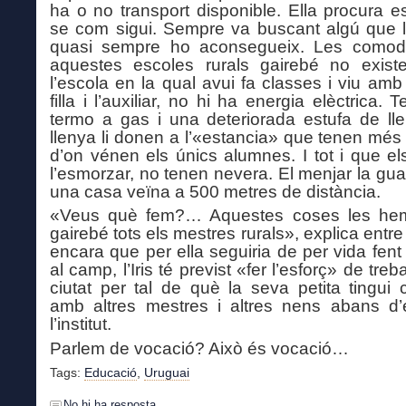
ha o no transport disponible. Ella
procura es
se com sigui
. Sempre va buscant
algú que l
quasi sempre ho aconsegueix
. Les comod
aquestes escoles rurals
gairebé no existe
l’escola en la qual avui fa classes i viu amb
filla i l’auxiliar, no hi ha energia elèctrica.
termo
a gas i una deteriorada estufa
de
ll
llenya li donen a l’«estancia»
que tenen més 
d’on vénen els únics alumnes. I
tot i que e
l’esmorzar, no tenen nevera. El menjar la gu
una casa veïna a 500 metres de distància.
«Veus què fem?… Aquestes coses les hem
gairebé tots els mestres rurals», explica entre r
encara que per ella seguiria de per vida fent
al camp, l’Iris té previst «fer l’esforç» de treba
ciutat per tal de què la seva petita tingui 
amb altres mestres i altres nens abans d’
l’institut.
Parlem de vocació? Això és vocació
…
Tags:
Educació
,
Uruguai
No hi ha resposta