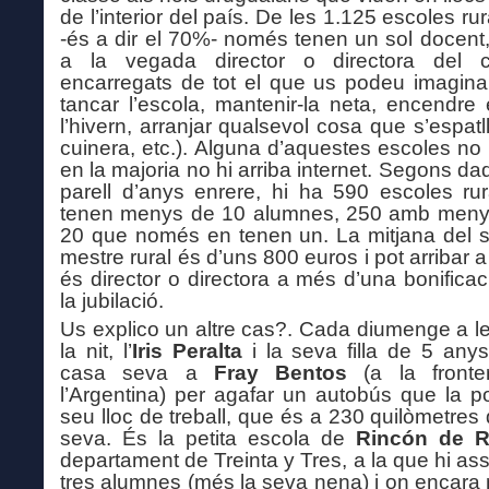
de l’interior del país. De les 1.125 escoles ru
-és a dir el 70%- només tenen un sol docent
a la vegada director o directora del c
encarregats de tot el que us podeu imaginar:
tancar l’escola, mantenir-la neta, encendre 
l’hivern, arranjar qualsevol cosa que s’espatll
cuinera, etc.). Alguna d’aquestes escoles no t
en la majoria no hi arriba internet. Segons da
parell d’anys enrere, hi ha 590 escoles ru
tenen menys de 10 alumnes, 250 amb menys
20 que només en tenen un. La mitjana del 
mestre rural és d’uns 800 euros i pot arribar 
és director o directora a més d’una bonificac
la jubilació.
Us explico un altre cas?. Cada diumenge a l
la nit, l’
Iris Peralta
i la seva filla de 5 any
casa seva a
Fray Bentos
(a la front
l’Argentina) per agafar un autobús que la po
seu lloc de treball, que és a 230 quilòmetres
seva. És la petita escola de
R
incón
de R
departament de Treinta y Tres, a la que hi ass
tres alumnes (més la seva nena) i on encara 