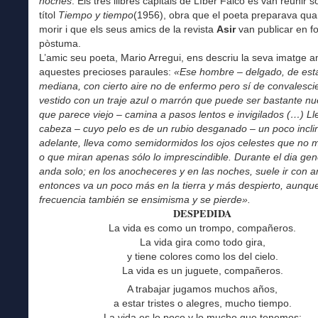
noches
. Els tres llibres capitals de Líber Falco es van reunir s
títol
Tiempo y tiempo
(1956), obra que el poeta preparava qua
morir i que els seus amics de la revista
Asir
van publicar en f
pòstuma.
L’amic seu poeta, Mario Arregui, ens descriu la seva imatge 
aquestes precioses paraules:
«Ese hombre – delgado, de est
mediana, con cierto aire no de enfermo pero sí de convalesci
vestido con un traje azul o marrón que puede ser bastante n
que parece viejo – camina a pasos lentos e invigilados (…) Ll
cabeza – cuyo pelo es de un rubio desganado – un poco incli
adelante, lleva como semidormidos los ojos celestes que no 
o que miran apenas sólo lo imprescindible. Durante el dia ge
anda solo; en los anocheceres y en las noches, suele ir con 
entonces va un poco más
en la tierra y más despierto, aunqu
frecuencia también se ensimisma y se pierde».
DESPEDIDA
La vida es como un trompo, compañeros.
La vida gira como todo gira,
y tiene colores como los del cielo.
La vida es un juguete, compañeros.
A trabajar jugamos muchos años,
a estar tristes o alegres, mucho tiempo.
La vida es lo poco y lo mucho que tenemos;