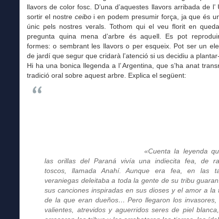
llavors de color fosc. D’una d’aquestes llavors arribada de l’
sortir el nostre
ceibo
i en podem presumir força, ja que és u
únic pels nostres verals. Tothom qui el veu florit en queda
pregunta quina mena d’arbre és aquell. Es pot reprodu
formes: o sembrant les llavors o per esqueix. Pot ser un el
de jardí que segur que cridarà l’atenció si us decidiu a plantar-
Hi ha una bonica llegenda a l’ Argentina, que s’ha anat tran
tradició oral sobre aquest arbre. Explica el següent:
«Cuenta la leyenda q
las orillas del Paraná vivía una indiecita fea, de r
toscos, llamada Anahí. Aunque era fea, en las t
veraniegas deleitaba a toda la gente de su tribu guaran
sus canciones inspiradas en sus dioses y el amor a la t
de la que eran dueños… Pero llegaron los invasores,
valientes, atrevidos y aguerridos seres de piel blanca