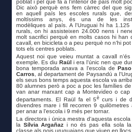
poblat i pel que fa a l’interior de país molt po
Dic això perquè ens fem càrrec del que sig
en aquell país les escoles rurals que, de
moltíssims anys, és una de les insti
modèliques al país. A l’Uruguai hi ha 1.125
rurals, on hi assisteixen 24.000 nens i ne
molt sacrifici perquè en molts casos hi han 
cavall, en bicicleta o a peu perquè no n’hi po
tots els centres poblats.
Aquest noi que veieu muntat a cavall n’és
exemple. Es diu
Raül
i era l’únic nen que du
bona temporada anava a l’escola de
Paso
Carros
, al departament de Paysandú a l’Uru
els seus bons temps aquesta escola va arribar
80 alumnes però a poc a poc les famílies de
van anar marxant cap a Montevideo o cap a
è
departaments. El Raül fa el 5
curs i de d
divendres mare i fill recorren 9 quilòmetres 
per anar a l’escola i 9 més per tornar.
La directora i única mestra d’aquesta escola 
la
Sílvia Argañaz
i no és pas ella sola la
classe als nois uruguaians que viuen en llocs