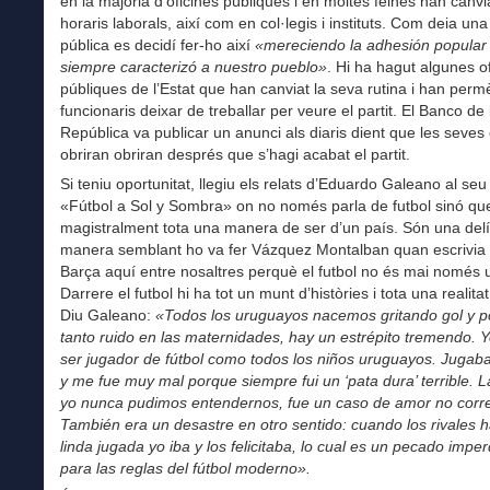
en la majoria d’oficines públiques i en moltes feines han canvi
horaris laborals, així com en col·legis i instituts. Com deia una
pública es decidí fer-ho així
«mereciendo la adhesión popular
siempre caracterizó a nuestro pueblo»
. Hi ha hagut algunes o
públiques de l’Estat que han canviat la seva rutina i han perm
funcionaris deixar de treballar per veure el partit. El Banco de 
República va publicar un anunci als diaris dient que les seves 
obriran obriran després que s’hagi acabat el partit.
Si teniu oportunitat, llegiu els relats d’Eduardo Galeano al seu 
«Fútbol a Sol y Sombra» on no només parla de futbol sinó que
magistralment tota una manera de ser d’un país. Són una del
manera semblant ho va fer Vázquez Montalban quan escrivia 
Barça aquí entre nosaltres perquè el futbol no és mai només 
Darrere el futbol hi ha tot un munt d’històries i tota una realitat
Diu Galeano:
«Todos los uruguayos nacemos gritando gol y p
tanto ruido en las maternidades, hay un estrépito tremendo. Y
ser jugador de fútbol como todos los niños uruguayos. Jugab
y me fue muy mal porque siempre fui un ‘pata dura’ terrible. L
yo nunca pudimos entendernos, fue un caso de amor no corr
También era un desastre en otro sentido: cuando los rivales 
linda jugada yo iba y los felicitaba, lo cual es un pecado imp
para las reglas del fútbol moderno».