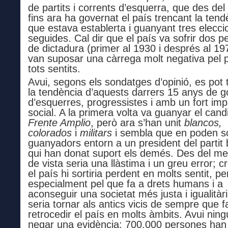
de partits i corrents d’esquerra, que des de
fins ara ha governat el país trencant la tend
que estava establerta i guanyant tres elecci
seguides. Cal dir que el país va sofrir dos p
de dictadura (primer al 1930 i després al 19
van suposar una càrrega molt negativa pel 
tots sentits.
A
vui, segons els sondatges d’opinió, es pot 
la tendència d’aquests darrers 15 anys de 
d’esquerres, progressistes i amb un fort im
social. A la primera volta va guanyar el cand
Frente Amplio
, però ara s’han unit
blancos,
colorados
i
militars
i sembla que en poden so
guanyadors entorn a un president del partit
qui han donat suport els demés
. Des del me
de vista seria una llàstima
i un greu error;
cr
el país hi sortiria perdent en molts sentit, pe
especialment pel que fa a drets humans i a
aconseguir
una societat més justa i igualitàr
seria tornar als antics vicis de sempre que f
retrocedir el país en molts àmbits. Avui n
ing
negar una evidència: 700.000 persones han 