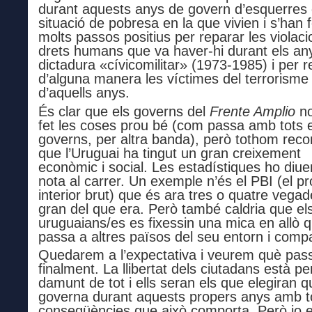
durant aquests anys de govern d’esquerres 
situació de pobresa en la que vivien i s’han f
molts passos positius per reparar les violac
drets humans que va haver-hi durant els an
dictadura «cívicomilitar» (1973-1985) i per r
d’alguna manera les víctimes del terrorisme 
d’aquells anys.
És clar que els governs del
Fren
t
e Amplio
no
fet les coses prou bé (com passa amb tots e
governs, per altra banda), però tothom reco
que l’Uruguai ha tingut un gran creixement
econòmic
i social. L
es estadístiques ho diue
nota al carrer. Un exemple n’és el
PBI (el p
interior brut) que és ara tres o quatre vega
gran del que era.
Però
també caldria
que el
uruguaians/es es fixessin una mica en allò 
passa a altres països del seu entorn i
compa
Quedarem a l’expectativa i veurem què pas
finalment. La llibertat dels ciutadans està pe
damunt de tot i ells seran
els que
elegiran qu
governa durant aquests propers anys amb t
conseqüències que això comporta. Però jo el