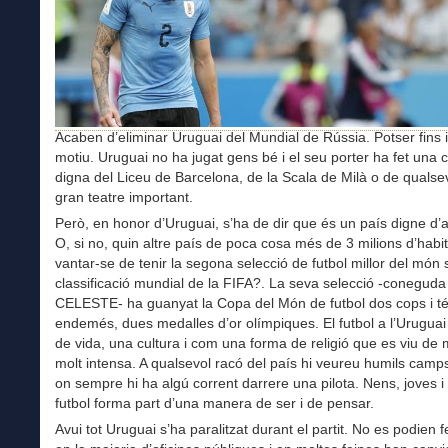
Acaben d’eliminar Uruguai del Mundial de Rússia. Potser fins 
motiu. Uruguai no ha jugat gens bé i el seu porter ha fet una 
digna del Liceu de Barcelona, de la Scala de Milà o de qualsev
gran teatre important.
Però, en honor d’Uruguai, s’ha de dir que és un país digne d’
O, si no, quin altre país de poca cosa més de 3 milions d’habi
vantar-se de tenir la segona selecció de futbol millor del món
classificació mundial de la FIFA?. La seva selecció -conegud
CELESTE- ha guanyat la Copa del Món de futbol dos cops i té
endemés, dues medalles d’or olímpiques. El futbol a l’Uruguai 
de vida, una cultura i com una forma de religió que es viu de
molt intensa. A qualsevol racó del país hi veureu humils camps
on sempre hi ha algú corrent darrere una pilota. Nens, joves i v
futbol forma part d’una manera de ser i de pensar.
Avui tot Uruguai s’ha paralitzat durant el partit. No es podien f