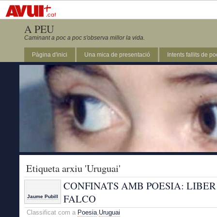
A PEU
Caminant a poc a poc s'observa millor la vida.
Pàgina d'inici
Una mica de presentació
Intents fallits de p
Etiqueta arxiu 'Uruguai'
CONFINATS AMB POESIA: LIBER
FALCO
Jaume Pubill
Classificat com a
Poesia
,
Uruguai