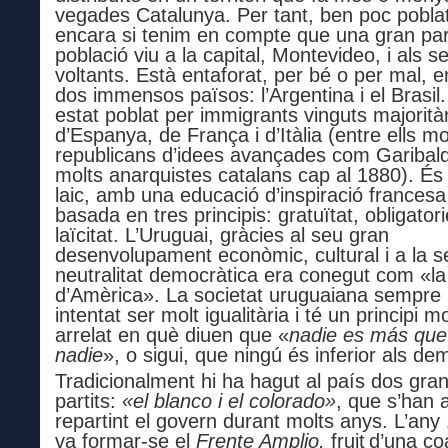
vegades Catalunya. Per tant, ben poc pobla
encara si tenim en compte que una gran par
població viu a la capital, Montevideo, i als s
voltants. Està entaforat, per bé o per mal, e
dos immensos països: l’Argentina i el Brasil
estat poblat per immigrants vinguts majorit
d’Espanya, de França i d’Itàlia (entre ells mo
republicans d’idees avançades com Garibaldi
molts anarquistes catalans cap al 1880). És
laic, amb una educació d’inspiració francesa
basada en tres principis: gratuïtat, obligatori
laïcitat. L’Uruguai, gràcies al seu gran
desenvolupament econòmic, cultural i a la s
neutralitat democràtica era conegut com «l
d’Amèrica». La societat uruguaiana s
empre 
intentat ser molt igualitària i té un principi mo
arrelat en què diuen que «
nadie es más que
nadie
», o sigui, que ningú és inferior als de
Tradi
ci
onalment hi ha hagut al país dos gra
partits:
«el blanco i el colorado»
, que s’han 
repartint el govern
durant molts anys. L’any
va formar-se el
Frente Amplio,
fruit
d’una coa