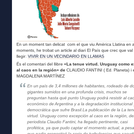
En un moment tan delicat com el que viu Amèrica Llatina en 
moments, he trobat un article al diari El País que crec que val
llegir:
VIVIR EN UN VECINDARIO EN LLAMAS
És el comentari del llibre
«La tenue virtud. Uruguay como 
al caos en la región» de
CLAUDIO FANTINI ( Ed. Planeta) i e
MAGDALENA MARTÍNEZ
En un país de 3,4 millones de habitantes, rodeado de d
gigantes sumidos en una profunda crisis, muchos se
preguntan hasta qué punto Uruguay podrá resistir al ca
económico de Argentina y a la degradación institucional
democrática que sufre Brasil.
La publicación de la La te
virtud. Uruguay como excepción al caos en la región, de
periodista Claudio Fantini, ha llegado pertinente, casi
profética, ya que pudo captar el momento actual, a pes
que nadie pronosticó la serie de turbulencias que sacud