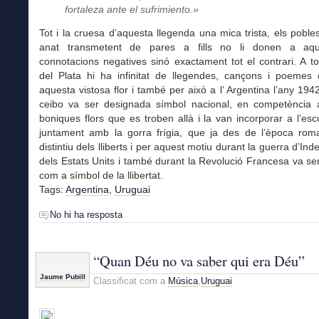
fortaleza ante el sufrimiento.»
Tot i la cruesa d’aquesta llegenda una mica trista, els poble
anat transmetent de pares a fills no li donen a aqu
connotacions negatives sinó exactament tot el contrari. A to
del Plata hi ha infinitat de llegendes, cançons i poemes 
aquesta vistosa flor i també per això a l’ Argentina l’any 1942 
ceibo va ser designada símbol nacional, en competència 
boniques flors que es troben allà i la van incorporar a l’esc
juntament amb la gorra frígia, que ja des de l’època rom
distintiu dels lliberts i per aquest motiu durant la guerra d’In
dels Estats Units i també durant la Revolució Francesa va s
com a símbol de la llibertat.
Tags:
Argentina
,
Uruguai
No hi ha resposta
“Quan Déu no va saber qui era Déu”
Jaume Pubill
Classificat com a
Música
,
Uruguai