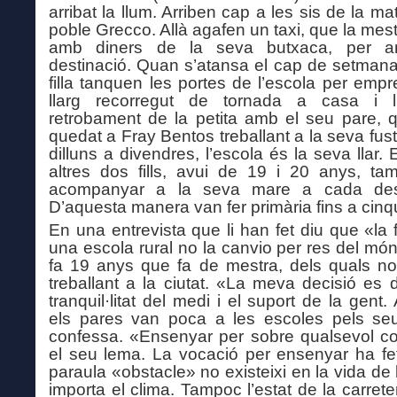
arribat la llum. Arriben cap a les sis de la m
poble Grecco. Allà agafen un taxi, que la mes
amb diners de la seva butxaca, per ar
destinació. Quan s’atansa el cap de setmana
filla tanquen les portes de l’escola per empr
llarg recorregut de tornada a casa i l’
retrobament de la petita amb el seu pare, 
quedat a Fray Bentos treballant a la seva fust
dilluns a divendres, l’escola és la seva llar.
altres dos fills, avui de 19 i 20 anys, t
acompanyar a la seva mare a cada dest
D’aquesta manera van fer primària fins a cinq
En una entrevista que li han fet diu que «la 
una escola rural
no
la
canvio per res
del mó
fa 19 anys
que fa de mestra,
dels quals 
treballant a la ciutat.
«La meva decisió es d
tranquil·litat del medi i el suport de la gent.
els pares van
poc
a
a
les escoles pels seus
confessa. «Ensenyar per sobre qualsevol c
el seu lema.
La vocació per ensenyar ha fe
paraula «obstacle» no
existeixi
en la vida d
e 
importa el clima. Tampoc
l’estat de
la
carrete