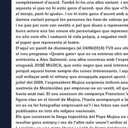
completament d’acord. També hi ha una altra variant -i a
aquesta sí que no hi estic gens d’acord- que diu que
«l’h
el monjo, però hi ajuda».
I no hi estic gens d’acord amb 
darrera variant perquè les persones les hem de valorar pe
i no pas per com van vestits o pel que diuen o represente
bons actors ens fan creure els personatges que represen
no són com ells i cadascú té vida pròpia, a vegades molt 
al paper que representa al teatre.
D’aquí un parell de diumenges (el 24/06/2018) TV3 ens ofe
el nou programa «Quatre gats» que es va estrenar ahir a
entrevista a Alex Salmond, una altra conversa amb l’expr
uruguaià JOSÉ MUJICA, que estic segur que serà interes
perquè aquest home sempre diu coses interessants. I aqu
vull enllaçar amb el refrany que encapçala aquest apunt. 
juliol del 2009, l’expresident Mujica sorprenia tothom an
sastreria de Montevideo per emprovar-se un vestit, ell qu
havia anat mai. El seu assessor de campanya Francisco V
figura clau en el triomf de Mujica, l’havia acompanyat a la
on es va fer fotografiar emprovant-se’l i les fotos van sort
publicades en tots els mitjans nacionals.
Els que coneixem la llarga trajectòria del Pepe Mujica no
resultar gens estrany i res de l’altre món veure’l arribar al