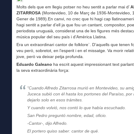
Molts dels que em llegiu potser no heu sentit a parlar mai d’
A
ZITARROSA
(Montevideo, 10 de Març de 1936-Montevideo, 
Gener de 1989).En canvi, no crec que hi hagi cap llatinoamer
hagi sentit a parlar d’ell ja que fou un cantant, compositor, poe
periodista uruguaià, considerat una de les figures més destac
música popular del seu país i d’Amèrica Llatina.
Era un extraordinari cantor de folklore`. D’aquells que tenen f
veu però, sobretot, en l’esperit i en el missatge. Va morir rela
jove, però va deixar petja profunda.
Eduardo Galeano
ha escrit aquest impressionant text parlant 
la seva extraordinària força:
“Cuando Alfredo Zitarrosa murió en Montevideo, su ami
Juceca subió con él hasta los portones del Paraíso, por
dejarlo solo en esos trámites.
Y cuando volvió, nos contó lo que había escuchado.
San Pedro preguntó nombre, edad, oficio.
-Cantor-, dijo Alfredo.
El portero quiso saber: cantor de qué.