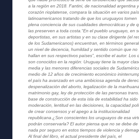
a la región en 2018. Fantini, de nacionalidad argentina 
corazón rioplatense, compara la situación en varios paí
latinoamericanos tratando de que los uruguayos tomen
plena conciencia de sus cualidades democráticas y de 
las preserven a toda costa.
“En el pueblo uruguayo, en 
deportistas, en sus artistas y en su clase dirigente (el re
de los Sudamericanos) encuentran, en términos general
un nivel de decencia, humildad y sentido común que no
hallan en sus respectivos países”, escribe el autor. Los 
son conocidos en la región: Uruguay tiene la mayor clas
media y las menores diferencias sociales de Sudaméric
medio de 12 años de crecimiento económico ininterrump
el país ha avanzado en una ambiciosa agenda de derec
despenalización del aborto, legalización de la marihuan
matrimonio gay, ley de protección de las personas tran
base de construcción de esta isla de estabilidad ha sido 
moderación, lentitud en las decisiones, la capacidad polí
de crear consensos y el apego a la institucionalidad
republicana.
¿Son conscientes los uruguayos de esa virt
podrán conservarla? El autor piensa que no se debe de
nada por seguro en estos tiempos de violencia y demag
Al final del libro, el actual presidente del país, el