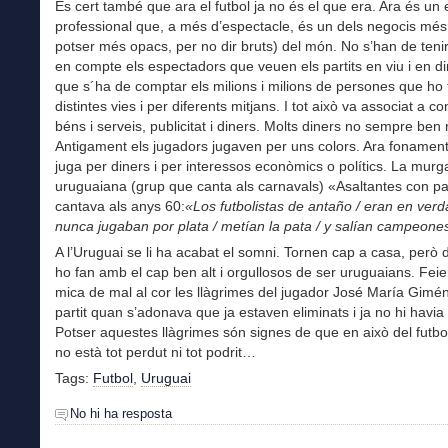
És cert també que ara el futbol ja no és el que era. Ara és un 
professional que, a més d’espectacle, és un dels negocis més
potser més opacs, per no dir bruts) del món. No s’han de ten
en compte els espectadors que veuen els partits en viu i en di
que s´ha de comptar els milions i milions de persones que ho 
distintes vies i per diferents mitjans. I tot això va associat a 
béns i serveis, publicitat i diners. Molts diners no sempre ben r
Antigament els jugadors jugaven per uns colors. Ara fonamen
juga per diners i per interessos econòmics o polítics. La murg
uruguaiana (grup que canta als carnavals) «Asaltantes con p
cantava als anys 60:
«Los futbolistas de antaño / eran en verd
nunca jugaban por plata / metían la pata / y salían campeon
A l’Uruguai se li ha acabat el somni. Tornen cap a casa, però 
ho fan amb el cap ben alt i orgullosos de ser uruguaians. Fei
mica de mal al cor les llàgrimes del jugador José María Gimé
partit quan s’adonava que ja estaven eliminats i ja no hi havia 
Potser aquestes llàgrimes són signes de que en això del futbo
no està tot perdut ni tot podrit…
Tags:
Futbol
,
Uruguai
No hi ha resposta