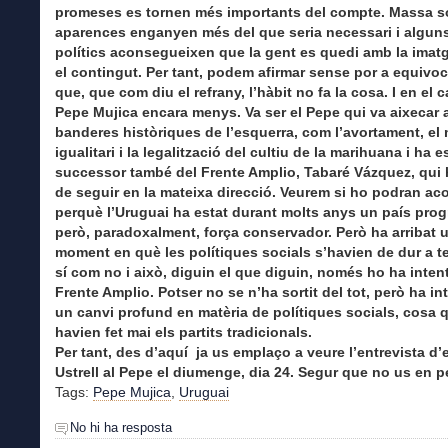
promeses es tornen més importants del compte. Massa so
aparences enganyen més del que seria necessari i algun
polítics aconsegueixen que la gent es quedi amb la imatge
el contingut. Per tant, podem afirmar sense por a equivo
que, que com diu el refrany, l’hàbit no fa la cosa. I en el c
Pepe Mujica encara menys. Va ser el Pepe qui va aixecar
banderes històriques de l’esquerra, com l’avortament, el
igualitari i la legalització del cultiu de la marihuana i ha e
successor també del Frente Amplio, Tabaré Vázquez, qui 
de seguir en la mateixa direcció. Veurem si ho podran ac
perquè l’Uruguai ha estat durant molts anys un país prog
però, paradoxalment, força conservador. Però ha arribat 
moment en què les polítiques socials s’havien de dur a t
sí com no i això, diguin el que diguin, només ho ha intenta
Frente Amplio. Potser no se n’ha sortit del tot, però ha int
un canvi profund en matèria de polítiques socials, cosa 
havien fet mai els partits tradicionals.
Per tant, des d’aquí ja us emplaço a veure l’entrevista d’
Ustrell al Pepe el diumenge, dia 24. Segur que no us en p
Tags:
Pepe Mujica
,
Uruguai
No hi ha resposta