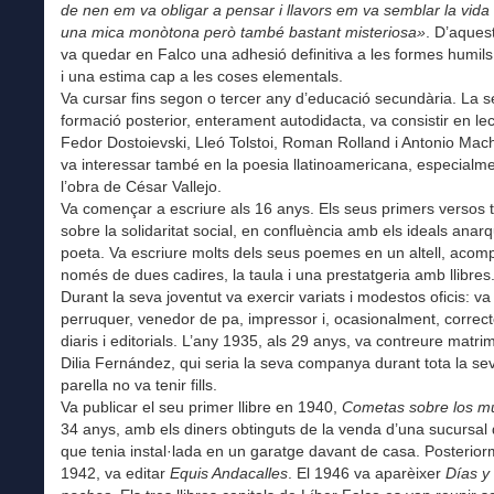
de nen em
va obligar a
pensar i llavors em va semblar la vida
una mica monòtona però també bastant misteriosa»
. D’aques
va quedar en Falco una adhesió definitiva a les formes humils
i una estima cap a les coses elementals.
Va cursar fins segon o tercer any d’educació secundària. La 
formació posterior, enterament autodidacta, va consistir en le
Fedor Dostoievski, Lleó Tolstoi, Roman Rolland i Antonio Mac
va interessar també en la poesia llatinoamericana, especialm
l’obra de César Vallejo.
Va començar a escriure als 16 anys. Els seus primers versos 
sobre la solidaritat social, en confluència amb els ideals anarq
poeta. Va escriure molts dels seus poemes en un altell, acom
només de dues cadires, la taula i una prestatgeria amb llibres
Durant la seva joventut va exercir variats i modestos oficis: va
perruquer, venedor de pa, impressor i, ocasionalment, correct
diaris i editorials. L’any 1935, als 29 anys, va contreure matr
Dilia Fernández, qui seria la seva companya durant tota la se
parella no va tenir fills.
Va publicar el seu primer llibre en 1940,
Cometas sobre los m
34 anys, amb els diners obtinguts de la venda d’una sucursal 
que tenia instal·lada en un garatge davant de casa. Posterior
1942, va editar
Equis Andacalles
. El 1946 va aparèixer
Días y