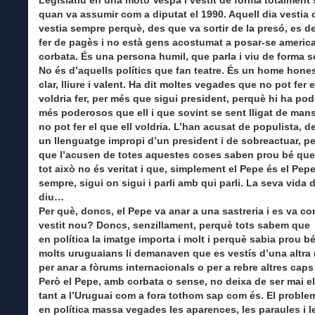
Legislatiu en una moto Vespa i vestit de forma totalment s
quan va assumir com a diputat el 1990. Aquell dia vestia
vestia sempre perquè, des que va sortir de la presó, es d
fer de pagès i no està gens acostumat a posar-se america
corbata. És una persona humil, que parla i viu de forma se
No és d’aquells polítics que fan teatre. És un home hones
clar, lliure i valent. Ha dit moltes vegades que no pot fer e
voldria fer, per més que sigui president, perquè hi ha pod
més poderosos que ell i que sovint se sent lligat de mans
no pot fer el que ell voldria. L’han acusat de populista, de
un llenguatge impropi d’un president i de sobreactuar, pe
que l’acusen de totes aquestes coses saben prou bé que
tot això no és veritat i que, simplement el Pepe és el Pep
sempre, sigui on sigui i parli amb qui parli. La seva vida d
diu…
Per què, doncs, el Pepe va anar a una sastreria i es va c
vestit nou? Doncs, senzillament, perquè tots sabem que
en política la imatge importa i molt i perquè sabia prou b
molts uruguaians li demanaven que es vestís d’una altra
per anar a fòrums internacionals o per a rebre altres caps 
Però el Pepe, amb corbata o sense, no deixa de ser mai el
tant a l’Uruguai com a fora tothom sap com és. El proble
en política massa vegades les aparences, les paraules i l