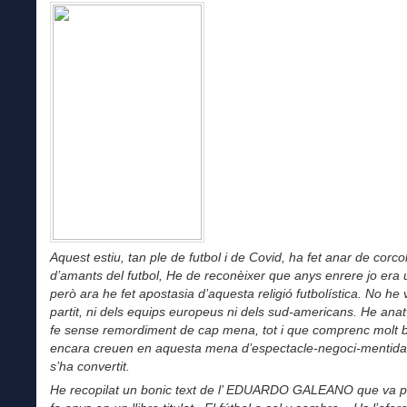
Aquest estiu, tan ple de futbol i de Covid, ha fet anar de corcol
d’amants del futbol, He de reconèixer que anys enrere jo era u
però ara he fet apostasia d’aquesta religió futbolística. No he 
partit, ni dels equips europeus ni dels sud-americans. He anat
fe sense remordiment de cap mena, tot i que comprenc molt 
encara creuen en aquesta mena d’espectacle-negoci-mentida
s’ha convertit.
He recopilat un bonic text de l’ EDUARDO GALEANO que va pu