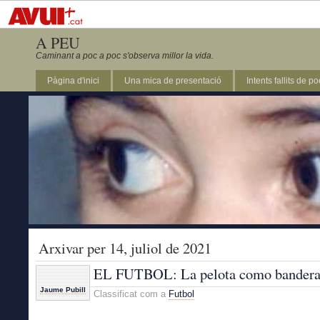
A PEU
Caminant a poc a poc s'observa millor la vida.
Pàgina d'inici
Una mica de presentació
Intents fallits de p
Arxivar per 14, juliol de 2021
EL FUTBOL: La pelota como bander
Jaume Pubill
Classificat com a
Futbol