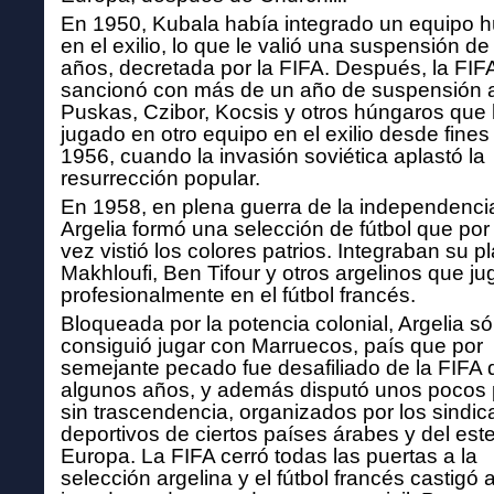
En 1950, Kubala había integrado un equipo 
en el exilio, lo que le valió una suspensión de
años,
decretada por la FIFA. Después, la FIF
sancionó con
más de un año de suspensión 
Puskas, Czibor, Kocsis
y otros húngaros que
jugado en otro equipo en el
exilio desde fines
1956, cuando la invasión soviética
aplastó la
resurrección popular.
En 1958, en plena guerra de la independenci
Argelia formó una selección de fútbol que por
vez
vistió los colores patrios. Integraban su pl
Makhloufi,
Ben Tifour y otros argelinos que j
profesionalmente en el fútbol francés.
Bloqueada por la potencia colonial, Argelia só
consiguió jugar con Marruecos, país que por
semejante pecado fue desafiliado de la FIFA 
algunos años, y
además disputó unos pocos 
sin trascendencia,
organizados por los sindic
deportivos de ciertos paí
ses árabes y del est
Europa. La FIFA cerró todas las
puertas a la
selección argelina y el fútbol francés castigó