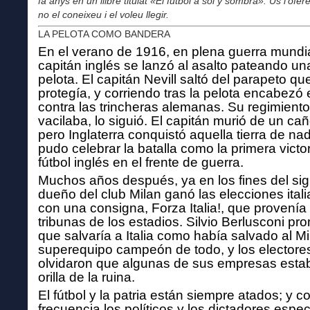
fa anys en un llibre titulat «El fútbol a sol y sombra». Us l’ofere
no el coneixeu i el voleu llegir.
LA PELOTA COMO BANDERA
En el verano de 1916, en plena guerra mundia
capitán inglés se lanzó al asalto pateando un
pelota. El
capitán Nevill saltó del parapeto que
protegía, y corriendo tras la pelota encabezó 
contra las trincheras alemanas. Su regimiento
vacilaba, lo siguió.
El capitán murió de un ca
pero Inglaterra conquistó aquella tierra de nad
pudo celebrar la batalla como
la primera victo
fútbol inglés en el frente de guerra.
Muchos años después, ya en los fines del sigl
due
ño del club Milan ganó las elecciones ital
con una
consigna, Forza Italia!, que provenía
tribunas de
los estadios. Silvio Berlusconi pr
que salvaría a
Italia como había salvado al Mi
superequipo campeón de todo, y los electore
olvidaron que algunas de
sus empresas estab
orilla de la ruina.
El fútbol y la patria están siempre atados; y c
frecuencia los políticos y los dictadores espe