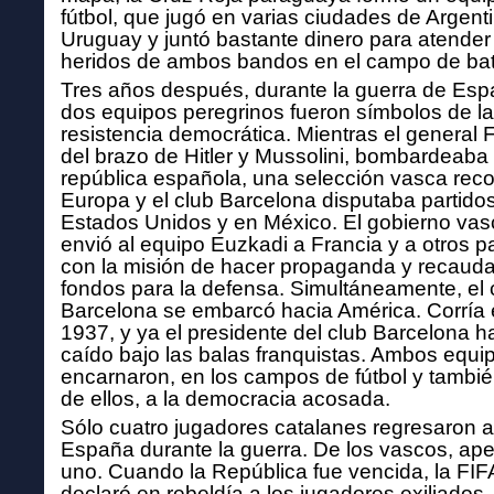
fútbol, que jugó en varias ciudades de Argent
Uruguay
y juntó bastante dinero para atender
heridos de
ambos bandos en el campo de bata
Tres años después, durante la guerra de Esp
dos
equipos peregrinos fueron símbolos de la
resistencia
democrática. Mientras el general 
del brazo de
Hitler y Mussolini, bombardeaba 
república española, una selección vasca reco
Europa y el club Barcelona disputaba partido
Estados Unidos y en México.
El gobierno vas
envió al equipo Euzkadi a Francia y a
otros p
con la misión de hacer propaganda y recauda
fondos para la defensa. Simultáneamente, el 
Barcelona se embarcó hacia América. Corría 
1937,
y ya el presidente del club Barcelona h
caído bajo
las balas franquistas. Ambos equi
encarnaron, en los
campos de fútbol y tambié
de ellos, a la democracia acosada.
Sólo cuatro jugadores catalanes regresaron a
España
durante la guerra. De los vascos, ap
uno. Cuando
la República fue vencida, la FIF
declaró en rebeldía a
los jugadores exiliados, 