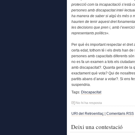
protecció com la incapacitació s’està c
persones amb discapacitat intel·lectual
ha manera de saber si algú és més o me
haurien de tenir aquest dret fonamental
les decisions que pren i, amb l’exercici 
representants polítics».
Per què és important respectar el dret a
certa edat, tothom té i els drets han de
persones amb capacitats diferents són 
no es fa un examen a tots els ciutadans
amb discapacitat?. Quanta gent de la qu
exactament què vota? Qui de nosaltres 
partits abans d’anar a votar?. Si ens f
suspendria.
Tags:
Discapacitat
No hi ha resposta
URI del Retroenllaç
|
Comentaris RSS
Deixi una contestació