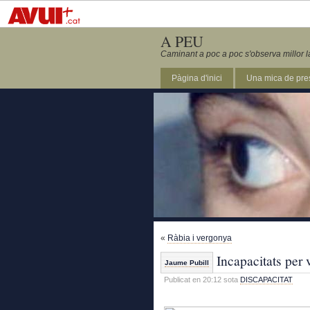
A PEU
Caminant a poc a poc s'observa millor l
Pàgina d'inici
Una mica de pre
«
Ràbia i vergonya
Incapacitats per 
Jaume Pubill
Publicat en 20:12 sota
DISCAPACITAT