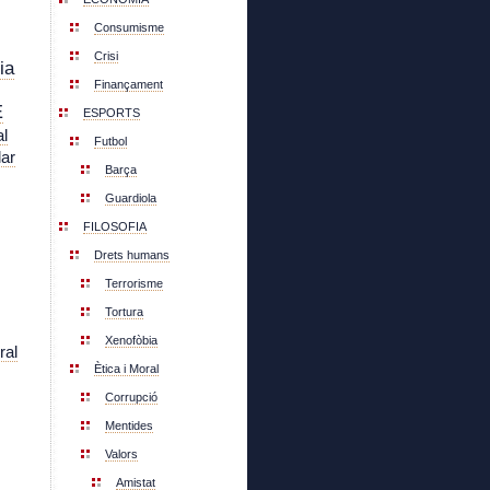
Consumisme
Crisi
ia
Finançament
E
ESPORTS
l
Futbol
lar
Barça
Guardiola
FILOSOFIA
Drets humans
Terrorisme
Tortura
Xenofòbia
ral
Ètica i Moral
Corrupció
Mentides
Valors
Amistat