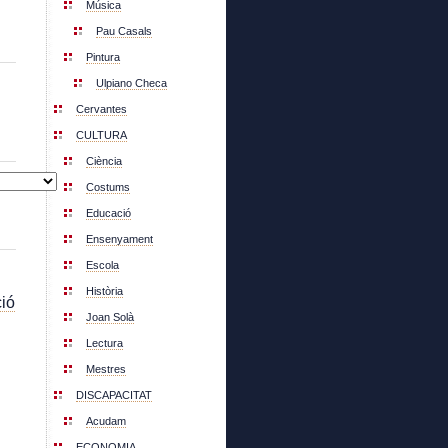
Música
Pau Casals
Pintura
Ulpiano Checa
Cervantes
CULTURA
Ciència
Costums
Educació
Ensenyament
Escola
Història
ió
Joan Solà
Lectura
Mestres
DISCAPACITAT
Acudam
ECONOMIA