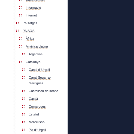
Informació
Internet
Païsatges
PAÏSOS
Àfrica
Amèrica Llatina
Argentina
Catalunya
Canal d' Urgell
Canal Segarra-
Garrigues
Castellnou de seana
Català
Comarques
Estatut
Mollerussa
Pla d' Urgell