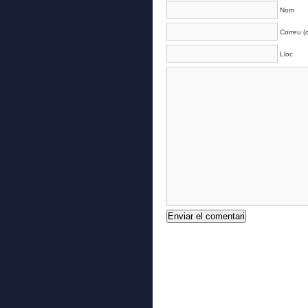
Nom
Correu (o
Lloc