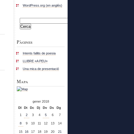
WordPress.org (en anglès)
Cerca:
Pàgines
Intents fallits de poesia
LLIBRE «A PEU»
Una mica de presentació
Mapa
gener 2018
Dl
Dt
Dc
Dj
Dv
Ds
Dg
1
2
3
4
5
6
7
8
9
10
11
12
13
14
15
16
17
18
19
20
21