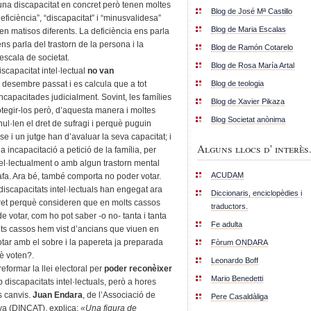
na discapacitat en concret però tenen moltes
Blog de José Mª Castillo
deficiència”, “discapacitat” i “minusvalidesa”
Blog de Maria Escalas
en matisos diferents. La deficiència ens parla
ens parla del trastorn de la persona i la
Blog de Ramón Cotarelo
escala de societat.
Blog de Rosa María Artal
capacitat intel·lectual
no
van
Blog de teologia
 desembre passat i es calcula que a tot
apacitades judicialment. Sovint, les famílies
Blog de Xavier Pikaza
otegir-los però, d’aquesta manera i moltes
Blog Societat anònima
ul·len el dret de sufragi i perquè puguin
e i un jutge han d’avaluar la seva capacitat; i
Alguns llocs d' interès.
a incapacitació a petició de la família, per
el·lectualment o amb algun trastorn mental
ACUDAM
afa. Ara bé, també comporta no poder votar.
iscapacitats intel·lectuals han engegat ara
Diccionaris, enciclopèdies i
et perquè consideren que en molts cassos
traductors.
 votar, com ho pot saber -o no- tanta i tanta
Fe adulta
ts cassos hem vist d’ancians que viuen en
ar amb el sobre i la papereta ja preparada
Fòrum ONDARA
è voten?.
Leonardo Boff
eformar la llei electoral per
poder reconèixer
Mario Benedetti
 discapacitats intel·lectuals, però a hores
s canvis.
Juan Endara
, de l’Associació de
Pere Casaldàliga
nya (DINCAT), explica:
«Una figura de