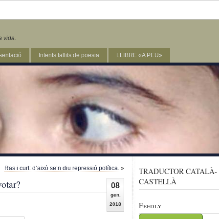
a vida.
sentació
Intents fallits de poesia
LLIBRE «A PEU»
Ras i curt: d’això se’n diu repressió política.
»
TRADUCTOR CATALÀ-
CASTELLÀ
votar?
08
gen.
Feedly
2018