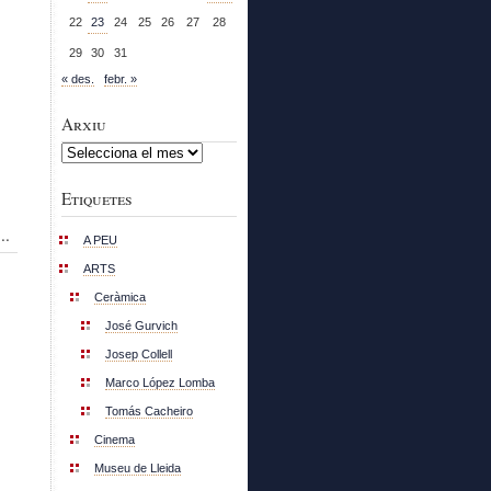
22
23
24
25
26
27
28
29
30
31
« des.
febr. »
Arxiu
Arxiu
Etiquetes
..
A PEU
ARTS
Ceràmica
José Gurvich
Josep Collell
Marco López Lomba
Tomás Cacheiro
Cinema
Museu de Lleida