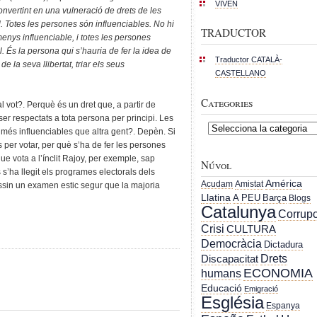
VIVEN
onvertint en una vulneració de drets de les
. Totes les persones són influenciables. No hi
TRADUCTOR
nys influenciable, i totes les persones
. És la persona qui s’hauria de fer la idea de
Traductor CATALÀ-
de la seva llibertat, triar els seus
CASTELLANO
Categories
l vot?. Perquè és un dret que, a partir de
 ser respectats a tota persona per principi. Les
Categories
més influenciables que altra gent?. Depèn. Si
 per votar, per què s’ha de fer les persones
e vota a l’ínclit Rajoy, per exemple, sap
Núvol
s’ha llegit els programes electorals dels
América
Acudam
Amistat
essin un examen estic segur que la majoria
Llatina
A PEU
Barça
Blogs
Catalunya
Corrupc
Crisi
CULTURA
Democràcia
Dictadura
Drets
Discapacitat
ECONOMIA
humans
Educació
Emigració
Església
Espanya