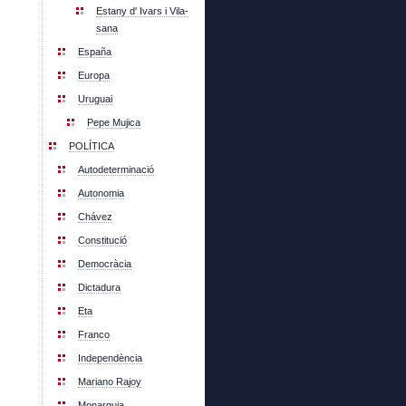
Estany d' Ivars i Vila-
sana
España
Europa
Uruguai
Pepe Mujica
POLÍTICA
Autodeterminació
Autonomia
Chávez
Constitució
Democràcia
Dictadura
Eta
Franco
Independència
Mariano Rajoy
Monarquia