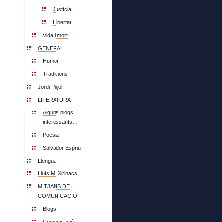
Justícia
Llibertat
Vida i mort
GENERAL
Humor
Tradicions
Jordi Pujol
LITERATURA
Alguns blogs
interessants…
Poesia
Salvador Espriu
Llengua
Lluís M. Xirinacs
MITJANS DE
COMUNICACIÓ
Blogs
Comunicació