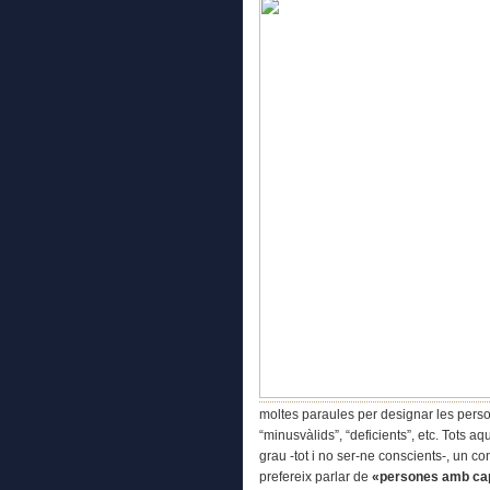
moltes paraules per designar les perso
“minusvàlids”, “deficients”, etc. Tots
grau -tot i no ser-ne conscients-, un c
prefereix parlar de
«persones amb
ca