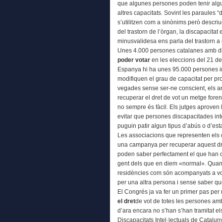
que algunes persones poden tenir algu
altres capacitats. Sovint les paraules “
s’utilitzen com a sinònims però descriu
del trastorn de l’òrgan, la discapacitat 
minusvalidesa ens parla del trastorn a 
Unes 4.000 persones catalanes amb dis
poder
votar
en les eleccions del 21 de
Espanya hi ha unes 95.000 persones inc
modifiquen el grau de capacitat per pr
vegades sense ser-ne conscient, els an
recuperar el dret de vot un metge forens
no sempre és fàcil. Els jutges aproven l
evitar que persones discapacitades int
puguin patir algun tipus d’abús o d’est
Les associacions que representen els d
una campanya per recuperar aquest dr
poden saber perfectament el que han de
gent dels que en diem «normal». Quan
residències com són acompanyats a vot
per una altra persona i sense saber qu
El Congrés ja va fer un primer pas per r
el dret
de vot de totes les persones amb
d’ara encara no s’han s’han tramitat el
Discapacitats Intel·lectuals de Catalu