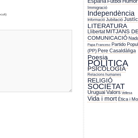
España
Futbol
Humor
Immigració
Independència
cult)
Justíc
Jubilació
Informació
LITERATURA
MITJANS D
Llibertat
COMUNICACIÓ
Nada
Partido Popu
Papa Francesc
Pere Casaldàliga
(PP)
Poesia
POLÍTICA
PSICOLOGIA
Relacions humanes
RELIGIÓ
SOCIETAT
Uruguai
Valors
Vellesa
Vida i mort
Ètica i Mo