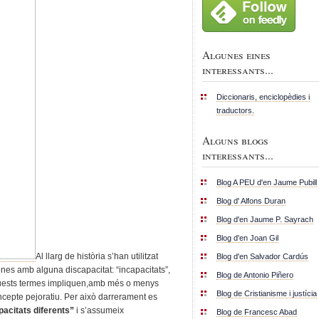
Algunes eines
interessants...
Diccionaris, enciclopèdies i
traductors.
Alguns blogs
interessants...
Blog A PEU d'en Jaume Pubill
Blog d' Alfons Duran
Blog d'en Jaume P. Sayrach
Blog d'en Joan Gil
Al llarg de història s’han utilitzat
Blog d'en Salvador Cardús
nes amb alguna discapacitat: “incapacitats”,
Blog de Antonio Piñero
 aquests termes impliquen,amb més o menys
Blog de Cristianisme i justícia
oncepte pejoratiu. Per això darrerament es
pacitats diferents”
i s’assumeix
Blog de Francesc Abad