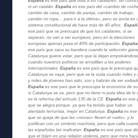
España
es ese país que odia a los catalanes, sin conoc
ni un catalán.
España
es ese país del «cambio de coch
cambio de casa, cambio de pareja, cambio de trabajo,
cambio mi ropa… para ir a la última», pero se ancla en 
sistema constitucional de hace más de 40 años.
Españ
ese país que se preocupa de que los catalanes, si se
separan, no van a ser europeos, pero en la elecciones
europeas apenas pasa el 40% de participación.
España
ese país que saca su bandera cuando la selección gana
Catalunya quiere votar, pero que la dejan empolvándos
cuando nuestros políticos se arrodillan a los poderes
internacionales.
España
es ese país que le preocupa q
Catalunya se vaya, pero que se la suda cuando miles y 
y miles de jóvenes han sido, son y habrán de ser exiliad
España
es ese país que le preocupa la economía de su
si Catalunya se va, pero que no tiene ni puta idea de lo
es la reforma del artículo 135 de la CE.
España
es ese 
que se alegra porque. ya que ha tenido que haber un
atentado terrorista, mejor en Catalunya.
España
es ese
que se queja de que las «moras» lleven el «velo», y lo
justifican con un símbolo machista, pero que calla cuan
las españolas las maltratan.
España
es ese país que di
que el Islam es una religión violenta, pero que mira haci