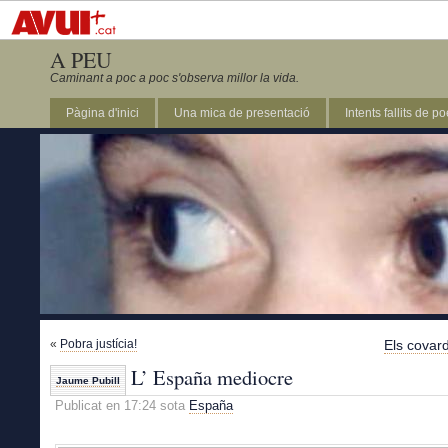
A PEU
Caminant a poc a poc s'observa millor la vida.
Pàgina d'inici
Una mica de presentació
Intents fallits de p
«
Pobra justícia!
Els covar
L’ España mediocre
Jaume Pubill
Publicat en 17:24 sota
España