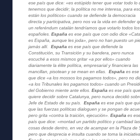
ese país que dice: «es estúpido tener que votar todo lo
tenemos que decidir; la política no me interesa, para es
están los políticos» cuando se defiende la democracia
directa y participativa, pero nos va la vida en defender 
un referéndum catalán tendríamos que votarlo todos los
españoles.
España
es ese país que con odio dice «Cat
es España, aunque les joda», pero no han puesto un pi
jamás allí.
España
es ese país que defiende la
Constitución, su Transición y su bandera, pero nunca
escuché a esos mismos gritar «a por ellos» cuando
diariamente la élite política, empresarial y financiera las
mancillan, pisotean y se mean en ellas.
España
es ese
que dice «a los mossos los pagamos todos», pero no di
«a los Tribunales les pagamos todos» cuando un Presid
del Gobierno miente ante ellos.
España
es ese país qu
quiere decidir sobre Catalunya, pero nunca decidió sobr
Jefe de Estado de su país.
España
es ese país que qu
que las fuerzas políticas dialoguen y se pongan de acue
pero grita «contra la traición, ejecución».
España
es es
país que dice: «montad un partido político y cambiad la
cosas desde dentro, en vez de acampar en la Plaza de 
pero que desprecia e insulta cuando se toma la iniciativ