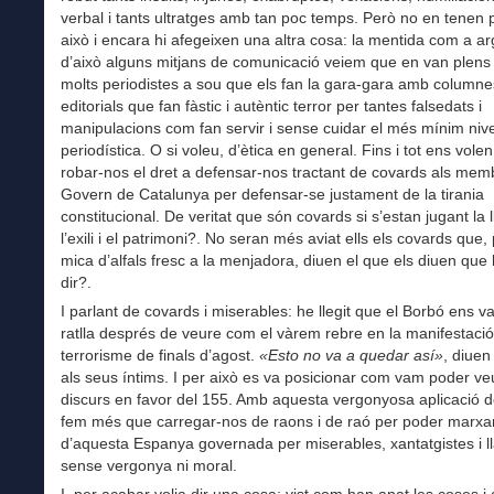
verbal i tants ultratges amb tan poc temps. Però no en tenen
això i encara hi afegeixen una altra cosa: la mentida com a ar
d’això alguns mitjans de comunicació veiem que en van plens 
molts periodistes a sou que els fan la gara-gara amb columne
editorials que fan fàstic i autèntic terror per tantes falsedats i
manipulacions com fan servir i sense cuidar el més mínim nivel
periodística. O si voleu, d’ètica en general. Fins i tot ens volen
robar-nos el dret a defensar-nos tractant de covards als mem
Govern de Catalunya per defensar-se justament de la tirania
constitucional. De veritat que són covards si s’estan jugant la ll
l’exili i el patrimoni?. No seran més aviat ells els covards que,
mica d’alfals fresc a la menjadora, diuen el que els diuen que
dir?.
I parlant de covards i miserables: he llegit que el Borbó ens va
ratlla després de veure com el vàrem rebre en la manifestació
terrorisme de finals d’agost.
«Esto no va a quedar así»
, diuen
als seus íntims. I per això es va posicionar com vam poder ve
discurs en favor del 155. Amb aquesta vergonyosa aplicació d
fem més que carregar-nos de raons i de raó per poder marxar
d’aquesta Espanya governada per miserables, xantatgistes i l
sense vergonya ni moral.
I, per acabar volia dir una cosa: vist com han anat les coses 