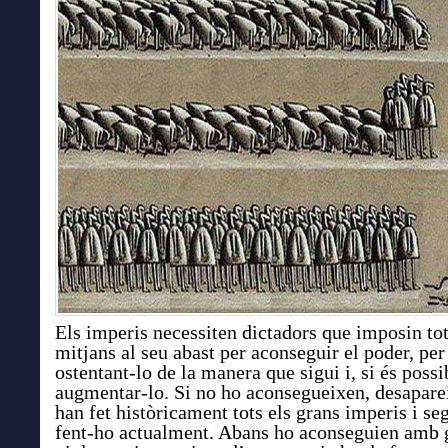
Els imperis
necessit
en
dictadors que imposin tot
mitjans al seu abast per aconseguir el poder,
pe
ostentant-lo de la manera que sigui i, si és possi
augmentar-lo.
Si no ho aconsegueixen, desapar
han fet
històricament
tots el
s
gran
s
imperis i se
fent-ho
actualment
. Abans
ho aconseguien
amb g