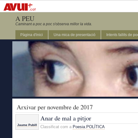
A PEU
Caminant a poc a poc s'observa millor la vida.
Pàgina d'inici
Una mica de presentació
Intents fallits de p
Arxivar per novembre de 2017
Anar de mal a pitjor
Jaume Pubill
Classificat com a
Poesia
,
POLÍTICA