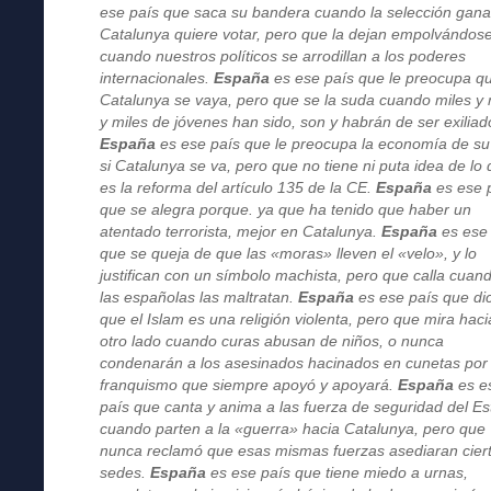
ese país que saca su bandera cuando la selección gana
Catalunya quiere votar, pero que la dejan empolvándos
cuando nuestros políticos se arrodillan a los poderes
internacionales.
España
es ese país que le preocupa q
Catalunya se vaya, pero que se la suda cuando miles y 
y miles de jóvenes han sido, son y habrán de ser exiliad
España
es ese país que le preocupa la economía de su
si Catalunya se va, pero que no tiene ni puta idea de lo
es la reforma del artículo 135 de la CE.
España
es ese 
que se alegra porque. ya que ha tenido que haber un
atentado terrorista, mejor en Catalunya.
España
es ese
que se queja de que las «moras» lleven el «velo», y lo
justifican con un símbolo machista, pero que calla cuan
las españolas las maltratan.
España
es ese país que di
que el Islam es una religión violenta, pero que mira haci
otro lado cuando curas abusan de niños, o nunca
condenarán a los asesinados hacinados en cunetas por
franquismo que siempre apoyó y apoyará.
España
es e
país que canta y anima a las fuerza de seguridad del E
cuando parten a la «guerra» hacia Catalunya, pero que
nunca reclamó que esas mismas fuerzas asediaran cier
sedes.
España
es ese país que tiene miedo a urnas,