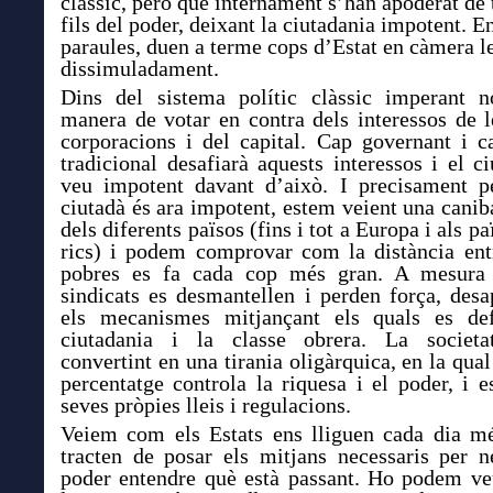
clàssic, però que internament s’han apoderat de t
fils del poder, deixant la ciutadania impotent. 
paraules, duen a terme cops d’Estat en càmera le
dissimuladament.
Dins del sistema polític clàssic imperant 
manera de votar en contra dels interessos de l
corporacions i del capital. Cap governant i ca
tradicional desafiarà aquests interessos i el c
veu impotent davant d’això. I precisament p
ciutadà és ara impotent, estem veient una canib
dels diferents països (fins i tot a Europa i als p
rics) i podem comprovar com la distància entr
pobres es fa cada cop més gran. A mesura 
sindicats es desmantellen i perden força, desa
els mecanismes mitjançant els quals es de
ciutadania i la classe obrera. La societa
convertint en una tirania oligàrquica, en la qual
percentatge controla la riquesa i el poder, i e
seves pròpies lleis i regulacions.
Veiem com els Estats ens lliguen cada dia mé
tracten de posar els mitjans necessaris per n
poder entendre què està passant. Ho podem v