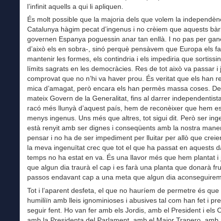
l’infinit aquells a qui li apliquen.
És molt possible que la majoria dels que volem la independèn
Catalunya hàgim pecat d’ingenus i no crèiem que aquests bà
governen Espanya poguessin anar tan enllà. I no pas per gan
d’això els en sobra-, sinó perquè pensàvem que Europa els fa
mantenir les formes, els contindria i els impediria que sortissi
límits sagrats en les democràcies. Res de tot això va passar i
comprovat que no n’hi va haver prou. És veritat que els han r
mica d’amagat, però encara els han permès massa coses. De
mateix Govern de la Generalitat, fins al darrer independentista
racó més llunyà d’aquest país, hem de reconèixer que hem e
menys ingenus. Uns més que altres, tot sigui dit. Però ser in
està renyit amb ser dignes i conseqüents amb la nostra mane
pensar i no ha de ser impediment per lluitar per allò que crei
la meva ingenuïtat crec que tot el que ha passat en aquests d
temps no ha estat en va. És una llavor més que hem plantat i
que algun dia traurà el cap i es farà una planta que donarà fru
passos endavant cap a una meta que algun dia aconseguirem
Tot i l’aparent desfeta, el que no hauríem de permetre és que
humiliïn amb lleis ignominioses i abusives tal com han fet i pr
seguir fent. Ho van fer amb els Jordis, amb el President i els 
amb la Presidenta del Parlament, amb el Major Trapero, amb 