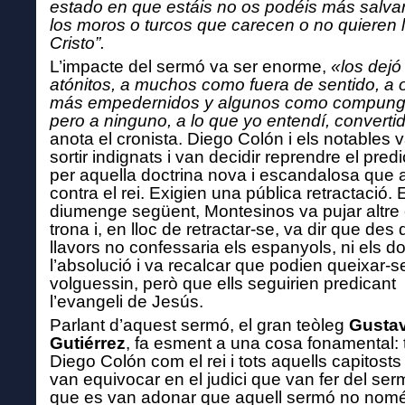
estado en que estáis no os podéis más salva
los moros o turcos que carecen o no quieren l
Cristo”.
L’impacte del sermó va ser enorme,
«los dejó
atónitos, a muchos como fuera de sentido, a 
más empedernidos y algunos como compung
pero a ninguno, a lo que yo entendí, converti
anota el cronista. Diego Colón i els notables 
sortir indignats i van decidir reprendre el pred
per aquella doctrina nova i escandalosa que
contra el rei. Exigien una pública retractació. E
diumenge següent, Montesinos va pujar altre 
trona i, en lloc de retractar-se, va dir que des 
llavors no confessaria els espanyols, ni els d
l’absolució i va recalcar que podien queixar-s
volguessin, però que ells seguirien predicant
l’evangeli de Jesús.
Parlant d’aquest sermó, el gran teòleg
Gusta
Gutiérrez
, fa esment a una cosa fonamental: 
Diego Colón com el rei i tots aquells capitosts
van equivocar en el judici que van fer del ser
que es van adonar que aquell sermó no nom