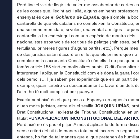
Però tinc el vici de llegir i de voler-me assabentar de certes c
de les coses que, llegint ací i allà, alguns eminents professor
ensenyat és que el
Gobierno de España
, que s’omple la bo
cantarella de què els catalans no compleixen la Constitució, e
una solemne mentida o, si voleu, una veritat a mitges. I aques
cantarella ja ha esdevingut com una espècie de mantra dels
nacionalistes espanyols de tot tipus de pelatge (ministres, peri
tertulians, primeres figures d’alguns partits, etc.). Perquè més
de dos juristes estan d’acord en el fet que els primers que no
compleixen la sacrosanta Constitució són ells. I no pas quan a
famós article 155 sinó en molts altres punts. O dit d’una altra
interpreten i apliquen la Constitució com els dóna la gana i co
dels bemolls… I ja sabem per experiència que en un partit de 
exemple, quan l’àrbitre va descaradament a favor d’un dels d
l’altre ho té molt complicat per guanyar.
Exactament això és el que passa a Espanya en aquests mom
diuen molts juristes, entre ells el sevillà
JOAQUIN URÍAS
, pro
Dret Constitucional i exlletrat del Tribunal Constitucional en un 
titulat
«UNA APLICACION INCONSTITUCIONAL DEL ARTIC
Però això no és pas el pitjor. A més d’aplicar-lo de forma discr
sense criteri definit i de manera totalment incorrecta segons 
entesos, ho fan de tal manera que el que pretenen és humiliar