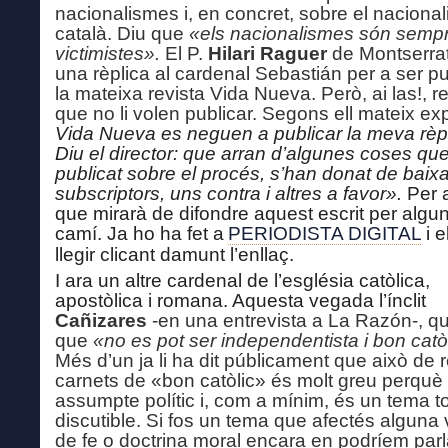
nacionalismes i, en concret, sobre el naciona
català. Diu que
«els nacionalismes són semp
victimistes».
El P.
Hilari Raguer
de Montserrat
una rèplica al cardenal Sebastián per a ser pu
la mateixa revista Vida Nueva. Però, ai las!, r
que no li volen publicar. Segons ell mateix ex
Vida Nueva es neguen a publicar la meva rèpl
Diu el director: que arran d’algunes coses qu
publicat sobre el procés, s’han donat de baix
subscriptors, uns contra i altres a favor».
Per 
que mirarà de difondre aquest escrit per algun
camí. Ja ho ha fet a
PERIODISTA DIGITAL
i e
llegir clicant damunt l’enllaç.
I ara un altre cardenal de l’església catòlica,
apostòlica i romana. Aquesta vegada l’ínclit
Cañizares
-en una entrevista a La Razón-, qu
que
«no
es pot ser independentista i bon catò
Més d’un ja li ha dit públicament que això de r
carnets de «bon catòlic» és molt greu perquè
assumpte polític i, com a mínim, és un tema t
discutible. Si fos un tema que afectés alguna v
de fe o doctrina moral encara en podríem parl