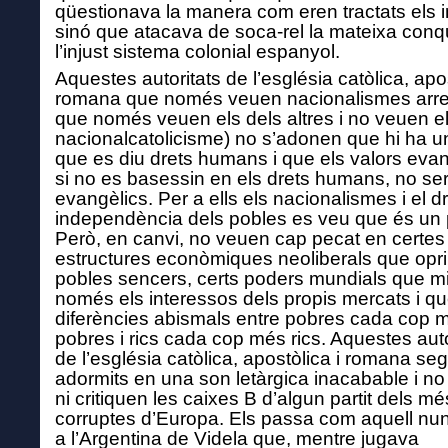
qüestionava la manera com eren tractats els i
sinó que atacava de soca-rel la mateixa conq
l’injust sistema colonial espanyol.
Aquestes autoritats de l’església catòlica, apos
romana que només veuen nacionalismes arre
que només veuen els dels altres i no veuen e
nacionalcatolicisme) no s’adonen que hi ha 
que es diu drets humans i que els valors evan
si no es basessin en els drets humans, no se
evangèlics. Per a ells els nacionalismes i el dr
independència dels pobles es veu que és un 
Però, en canvi, no veuen cap pecat en certes
estructures econòmiques neoliberals que opr
pobles sencers, certs poders mundials que m
només els interessos dels propis mercats i q
diferències abismals entre pobres cada cop 
pobres i rics cada cop més rics. Aquestes auto
de l’església catòlica, apostòlica i romana se
adormits en una son letàrgica inacabable i n
ni critiquen les caixes B d’algun partit dels mé
corruptes d’Europa. Els passa com aquell nunc
a l’Argentina de Videla que, mentre jugava