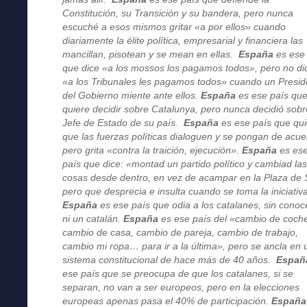
Constitución, su Transición y su bandera, pero nunca
escuché a esos mismos gritar «a por ellos» cuando
diariamente la élite política, empresarial y financiera las
mancillan, pisotean y se mean en ellas.
España
es ese
que dice «a los mossos los pagamos todos», pero no di
«a los Tribunales les pagamos todos» cuando un Presid
del Gobierno miente ante ellos.
España
es ese país qu
quiere decidir sobre Catalunya, pero nunca decidió sobr
Jefe de Estado de su país.
España
es ese país que qu
que las fuerzas políticas dialoguen y se pongan de acue
pero grita «contra la traición, ejecución».
España
es es
país que dice: «montad un partido político y cambiad la
cosas desde dentro, en vez de acampar en la Plaza de 
pero que desprecia e insulta cuando se toma la iniciativ
España
es ese país que odia a los catalanes, sin conoc
ni un catalán.
España
es ese país del «cambio de coch
cambio de casa, cambio de pareja, cambio de trabajo,
cambio mi ropa… para ir a la última», pero se ancla en 
sistema constitucional de hace más de 40 años.
Españ
ese país que se preocupa de que los catalanes, si se
separan, no van a ser europeos, pero en la elecciones
europeas apenas pasa el 40% de participación.
España