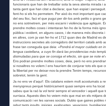
funcionaris que han de treballar sota la seva atenta mirada i a
tanta gent que han citat a declarar, que han espiat i perseguit.
fent-ho si els ho permetem. Per això és mot important que ca
del seu lloc, faci el que pugui per dir-los amb petits o grans g
no ens sotmetrem, per més escarni i violència que apliquin. 
prendre moltes coses i intentaran fer-ho de la forma més ign
pública i evident, en alguns casos, i de manera més discreta
en altres, com ja van fer-ho el 1712 quan des de Madrid es di
instruccions secretes als corregidors del territori català amb a
frase tan coneguda que deia:
«Pondrá el mayor cuidado en int
lengua castellana, a cuyo fin dará las providencias más templ
disimuladas para que se consiga el efecto, sin que se note el
Ens podran prendre moltes coses, deia,
però no ens prendran 
si nosaltres no volem.I ens hauríem de conjurar tots els que 
la llibertat per no deixar-nos-la prendre.Tenim temps, recursos
sobretot, tenim la gent.
Ja no ens ve d’aquí!. Els catalans estem molt acostumats a r
menyspreus perquè històricament quasi sempre ens ha tocat r
sabeu que la raó la vol tenir sempre el vencedor i aquell que t
xurriaca. Aquests dies ho veiem més que mai en els mitjans d
comunicació i en les xarxes socials. Dubto que gaires pobles
rebut tants insults, injúries, exabruptes, vexacions, humiliacion