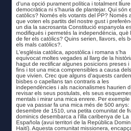
d’una opció purament política i totalment lliure
democràtica ni s’hauria de plantejar. Qui són 
catòlics? Només els votants del PP? Només 
que voten els partits del nostre gust i preferènc
un dia la sacrosanta Constitució espanyola e
modifiqués i permetés la independència, què 
de fer els catòlics? Quins serien, llavors, els b
els mals catòlics?.
L’església catòlica, apostòlica i romana s’ha
equivocat moltes vegades al llarg de la històri
hagut de rectificar algunes posicions preses i
fins i tot una mica comprensibles a causa del
que vivien. Crec que alguns d’aquests carden
bisbes o capellans tan contraris a les
independències i als nacionalismes haurien 
revisar els seus postulats, els seus esqueme
mentals i mirar una mica enrere. Per exemple 
que va passar fa una mica més de 500 anys: 
desembre de 1510, una petita comunitat de fr
dominics desembarca a l’illa caribenya de La
Española (avui territori de la República Domin
Haití). Aquesta comunitat missionera, encapç