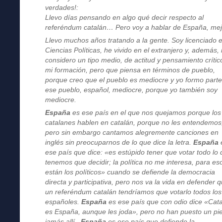
verdades!:
Llevo días pensando en algo qué decir respecto al
referéndum catalán… Pero voy a hablar de España, mej
Llevo muchos años tratando a la gente. Soy licenciado 
Ciencias Políticas, he vivido en el extranjero y, además,
considero un tipo medio, de actitud y pensamiento crític
mi formación, pero que piensa en términos de pueblo,
porque creo que el pueblo es mediocre y yo formo part
ese pueblo, español, mediocre, porque yo también soy
mediocre.
España
es ese país en el que nos quejamos porque los
catalanes hablen en catalán, porque no les entendemos
pero sin embargo cantamos alegremente canciones en
inglés sin preocuparnos de lo que dice la letra.
España
ese país que dice: «es estúpido tener que votar todo lo
tenemos que decidir; la política no me interesa, para es
están los políticos» cuando se defiende la democracia
directa y participativa, pero nos va la vida en defender 
un referéndum catalán tendríamos que votarlo todos los
españoles.
España
es ese país que con odio dice «Cat
es España, aunque les joda», pero no han puesto un pi
jamás allí.
España
es ese país que defiende la