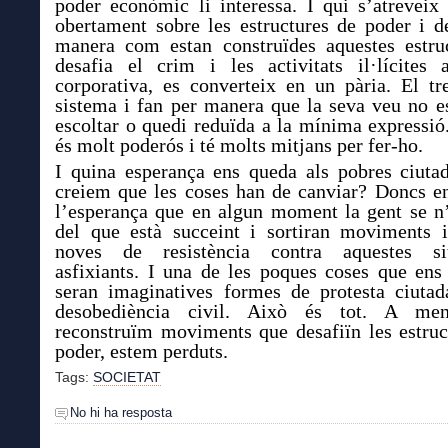
poder econòmic li interessa. I qui s’atreveix 
obertament sobre les estructures de poder i de
manera com estan construïdes aquestes estruc
desafia el crim i les activitats il·lícites 
corporativa, es converteix en un pària. El tr
sistema i fan per manera que la seva veu no es
escoltar o quedi reduïda a la mínima expressió
és molt poderós i té molts mitjans per fer-ho.
I quina esperança ens queda als pobres ciuta
creiem que les coses han de canviar? Doncs e
l’esperança que en algun moment la gent se n
del que està succeint i sortiran moviments 
noves de resistència contra aquestes sit
asfixiants. I una de les poques coses que ens
seran imaginatives formes de protesta ciutad
desobediència civil. Això és tot. A me
reconstruïm moviments que desafiïn les estruc
poder, estem perduts.
Tags:
SOCIETAT
No hi ha resposta