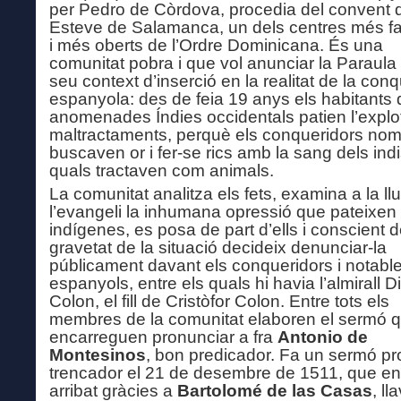
per Pedro de Còrdova, procedia del convent 
Esteve de Salamanca, un dels centres més 
i més oberts de l’Ordre Dominicana. És una
comunitat pobra i que vol anunciar la Paraula
seu context d’inserció en la realitat de la con
espanyola: des de feia 19 anys els habitants 
anomenades Índies occidentals patien l’explot
maltractaments, perquè els conqueridors no
buscaven or i fer-se rics amb la sang dels indi
quals tractaven com animals.
La comunitat analitza els fets, examina a la l
l’evangeli la inhumana opressió que pateixen 
indígenes, es posa de part d’ells i conscient d
gravetat de la situació decideix denunciar-la
públicament davant els conqueridors i notabl
espanyols, entre els quals hi havia l’almirall 
Colon, el fill de Cristòfor Colon. Entre tots els
membres de la comunitat elaboren el sermó 
encarreguen pronunciar a fra
Antonio de
Montesinos
, bon predicador. Fa un sermó prof
trencador el 21 de desembre de 1511, que e
arribat gràcies a
Bartolomé de las
Casas
, ll