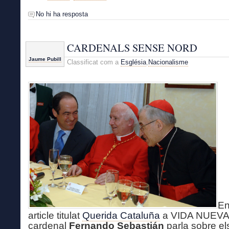
No hi ha resposta
CARDENALS SENSE NORD
Jaume Pubill
Classificat com a
Església
,
Nacionalisme
En
article titulat
Querida Cataluña
a VIDA NUEVA 
cardenal
Fernando Sebastián
parla sobre el