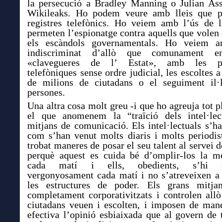
la persecució a Bradley Manning o Julian As
Wikileaks. Ho podem veure amb lleis que p
registres telefònics. Ho veiem amb l’ús de l
permeten l’espionatge contra aquells que volen
els escàndols governamentals. Ho veiem a
indiscriminat d’allò que comunament 
«clavegueres de l’ Estat», amb les p
telefòniques sense ordre judicial, les escoltes 
de milions de ciutadans o el seguiment il·
persones.
Una altra cosa molt greu -i que ho agreuja tot p
el que
anomenem la “traïció dels intel·lec
mitjans de comunicació. Els intel·lectuals s’h
com s’han venut molts diaris i molts periodis
trobat maneres de posar el seu talent al servei d
perquè aquest es cuida bé d’omplir-los la m
cada matí i ells, obedients, s’hi a
vergonyosament cada matí i no s’atreveixen a 
les estructures de poder. Els grans mitja
completament corporativitzats i controlen allò
ciutadans veuen i escolten, i imposen de man
efectiva l’opinió esbiaixada que al govern de 