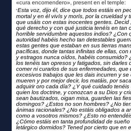
«cura encomendero», present en el temple:
Esta voz, dijo él, dice que todos estáis en p
“
mortal y en él vivís y morís, por la crueldad y t
que usáis con estas inocentes gentes. Decid
qué derecho y con qué justicia tenéís en tan c
horrible servidumbre aquestos indios? ¿Con 
autoridad habéis hecho tan detestables guerr
estas gentes que estaban en sus tierras man
pacíficas, donde tantas infinitas de ellas, con
y estragos nunca oídos, habéis consumido?
los tenéis tan opresos y fatigados, sin darles 
comer ni curarlos de sus enfermedades, que 
excesivos trabajos que les dais incurren y se
mueren y por mejor decir, los matáis, por saca
adquirir oro cada día? ¿Y qué cuidado tenéis
quien los doctrine, y conozcan a su Dios y cri
sean bautizados, oigan misa, guarden las fies
domingos? ¿Estos no son hombres? ¿No tie
ánimas racionales? ¿No estáis obligados a a
como a vosotros mismos? ¿Esto no entendéi
¿Cómo estáis en tanta profundidad de sueño
letárgico dormidos? Tened por cierto que en e