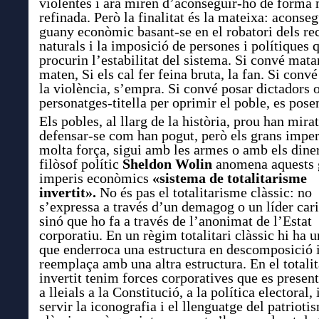
violentes i ara miren d’aconseguir-ho de forma
refinada
. Però la finalitat és la mateixa:
aconseg
guany econòmic basant-se en
e
l robatori dels re
naturals
i la imposició de persones i polítiques 
procurin l’estabilitat del sistema. Si convé
matar
maten, Si els cal
fer feina bruta,
la fan
. Si conv
la violència, s’empra. Si convé posar dictadors 
personatges-titella per oprimir el poble, es pose
Els pobles, al llarg de la història, prou han mira
defensar-se com han pogut, però els grans imper
molta força, sigui amb les armes o amb els diner
filòsof polític
Sheldon Wolin
anomena aquests 
imperis econòmics
«
sistema de totalitarisme
invertit».
No és pas el totalitarisme clàssic: no
s’expressa a través d’un demagog o un líder car
sinó que ho fa a través de l’anonimat de l’Estat
corporatiu. En un règim totalitari clàssic hi ha u
que enderroca una estructura en descomposició i
reemplaça amb una altra estructura. En el totali
invertit tenim forces corporatives que es prese
a lleials a la Constitució, a la política electoral, 
servir la iconografia i el llenguatge del patrioti