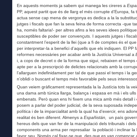
En aquests moments ja sabem qui manega les cireres a
Espa
PP, aquest partit que és de llarg el més corrupte d’Europa, fa
actua sense cap mena de vergonya es dedica a la la substituc
jutges i fiscals que fan la seva feina de forma correcta -que t
ha, només faltaria!- per altres afins a les seves idees polítique
susceptibles de poder ser convençuts. I aquests jutges i fiscal
constantment l’esperit de la llei (que a fi de comptes és el qu
per interpretar-la a benefici d’aquells que els indiquen. El PP f
reformes necessàries per acabar amb la Justícia Universal a
i, a cops de decret o de la forma que sigui, rebaixen el temps
apte per a la prescripció de delictes relacionats amb la corrup
l’allarguen indefinidament per tal de que passi el temps i la ge
n’oblidi o buscant el temps més favorable pels seus interess
Quan veiem gràficament representada la la Justícia tots la v
una dama amb túnica llarga, balança i espasa en mà i els ulls
embenats. Però quan ens hi fixem una mica amb més detall i
posem a parlar del poder judicial, de la seva suposada indep
política i de la imparcialitat amb la qual ha d’exercir, ens ado
realitat és ben diferent. Almenys a
Españistán,
un país govern
hereus dels que van fer de la manipulació dels tribunals i dels
components una arma per represaliar la població i inclinar la
favor seu. Només cal fixar-se que, des que es van començar 