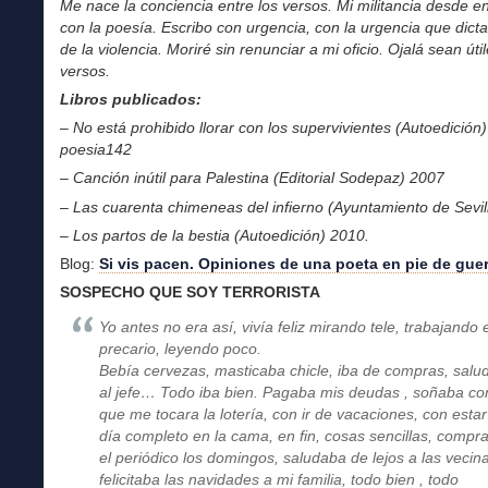
Me nace la conciencia entre los versos. Mi militancia desde e
con la poesía. Escribo con urgencia, con la urgencia que dicta
de la violencia.
Moriré sin renunciar a mi oficio. Ojalá sean úti
versos.
Libros publicados:
– No está prohibido llorar con los supervivientes (Autoedición
poesia142
– Canción inútil para Palestina (Editorial Sodepaz) 2007
– Las cuarenta chimeneas del infierno (Ayuntamiento de Sevil
– Los partos de la bestia (Autoedición) 2010.
Blog:
Si vis pacen. Opiniones de una poeta en pie de guer
SOSPECHO QUE SOY TERRORISTA
Yo antes no era así, vivía feliz mirando tele, trabajando 
precario, leyendo poco.
Bebía cervezas, masticaba chicle, iba de compras, sal
al jefe… Todo iba bien. Pagaba mis deudas , soñaba co
que me tocara la lotería, con ir de vacaciones, con esta
día completo en la cama, en fin, cosas sencillas, compr
el periódico los domingos, saludaba de lejos a las vecin
felicitaba las navidades a mi familia, todo bien , todo