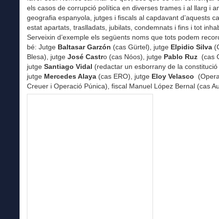
els casos de corrupció política en diverses trames i al llarg i 
geografia espanyola, jutges i fiscals al capdavant d’aquests 
estat apartats, traslladats, jubilats, condemnats i fins i tot inhab
Serveixin d’exemple els següents noms que tots podem recor
bé: Jutge
Baltasar Garzón
(cas Gürtel), jutge
Elpidio Silva
(
Blesa), jutge
José Castr
o (cas Nóos), jutge
Pablo Ruz
(cas G
jutge
Santiago Vidal
(redactar un esborrany de la constitució
jutge
Mercedes Alaya
(cas ERO), jutge
Eloy Velasco
(Opera
Creuer i Operació Púnica), fiscal Manuel López Bernal (cas Aud