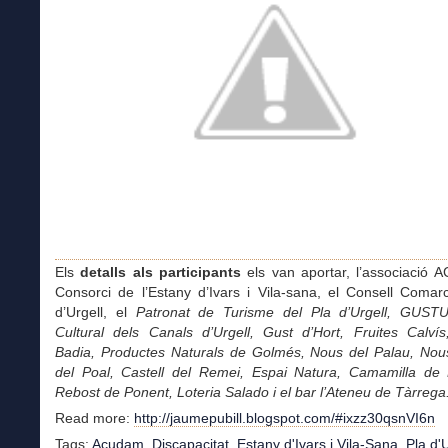
Els
detalls als participants
els van aportar, l’associació 
Consorci de l’Estany d’Ivars i Vila-sana, el Consell Comar
d’Urgell, el
Patronat de Turisme del Pla d’Urgell, GUSTU
Cultural dels Canals d’Urgell, Gust d’Hort, Fruites Calvís
Badia, Productes Naturals de Golmés, Nous del Palau, No
del Poal, Castell del Remei, Espai Natura, Camamilla de L
Rebost de Ponent, Loteria Salado i el bar l’Ateneu de Tàrrega
Read more:
http://jaumepubill.blogspot.com/#ixzz30qsnVI6n
Tags:
Acudam
,
Discapacitat
,
Estany d'Ivars i Vila-Sana
,
Pla d'U