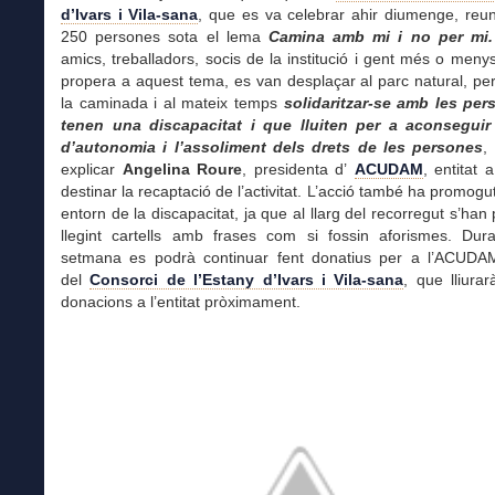
d’Ivars i Vila-sana
, que es va celebrar ahir diumenge, reu
250 persones sota el lema
Camina amb mi i no per mi
amics, treballadors, socis de la institució i gent més o menys
propera a aquest tema, es van desplaçar al parc natural, pe
la caminada i al mateix temps
solidaritzar-se amb les pe
tenen una discapacitat i que lluiten per a aconsegui
d’autonomia i l’assoliment dels drets de les persones
,
explicar
Angelina Roure
, presidenta d’
ACUDAM
, entitat 
destinar la recaptació de l’activitat. L’acció també ha promogut
entorn de la discapacitat, ja que al llarg del recorregut s’han
llegint cartells amb frases com si fossin aforismes. Dura
setmana es podrà continuar fent donatius per a l’ACUDA
del
Consorci de l’Estany d’Ivars i Vila-sana
, que lliurar
donacions a l’entitat pròximament.