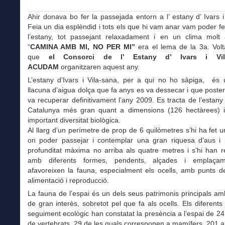
Ahir donava bo fer la passejada entorn a l’ estany d’ Ivars i
Feia un dia esplèndid i tots els que hi vam anar vam poder fer
l’estany, tot passejant relaxadament i en un clima molt 
“
CAMINA AMB MI, NO PER MI”
era el lema de la 3a. Volt
que
el Consorci de l’ Estany d’ Ivars i Vil
ACUDAM
organitzaren aquest any.
L’estany d’Ivars i Vila-sana, per a qui no ho sàpiga, és 
llacuna d’aigua dolça que fa anys es va dessecar i que poste
va recuperar definitivament l’any 2009. Es tracta de l’estany 
Catalunya més gran quant a dimensions (126 hectàrees) i
important diversitat biològica.
Al llarg d’un perímetre de prop de 6 quilòmetres s’hi ha fet 
on poder passejar i contemplar una gran riquesa d’aus i 
profunditat màxima no arriba als quatre metres i s’hi han re
amb diferents formes, pendents, alçades i emplaça
afavoreixen la fauna, especialment els ocells, amb punts d
alimentació i reproducció.
La fauna de l’espai és un dels seus patrimonis principals a
de gran interès, sobretot pel que fa als ocells. Els diferents
seguiment ecològic han constatat la presència a l’espai de 2
de vertebrats, 29 de les quals corresponen a mamífers, 201 a 