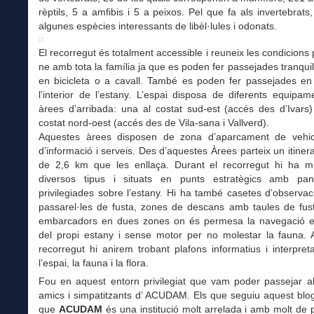
rèptils, 5 a amfibis i 5 a peixos. Pel que fa als invertebrats,
algunes espècies interessants de libèl·lules i odonats.
El recorregut és totalment accessible i reuneix les condicions 
ne amb tota la família ja que es poden fer passejades tranquil
en bicicleta o a cavall. També es poden fer passejades en
l’interior de l’estany. L’espai disposa de diferents equipa
àrees d’arribada: una al costat sud-est (accés des d’Ivars) i
costat nord-oest (accés des de Vila-sana i Vallverd).
Aquestes àrees disposen de zona d’aparcament de vehic
d’informació i serveis. Des d’aquestes Àrees parteix un itinerar
de 2,6 km que les enllaça. Durant el recorregut hi ha m
diversos tipus i situats en punts estratègics amb pa
privilegiades sobre l’estany. Hi ha també casetes d’observaci
passarel·les de fusta, zones de descans amb taules de fust
embarcadors en dues zones on és permesa la navegació 
del propi estany i sense motor per no molestar la fauna. A
recorregut hi anirem trobant plafons informatius i interpret
l’espai, la fauna i la flora.
Fou en aquest entorn privilegiat que vam poder passejar ah
amics i simpatitzants d’ ACUDAM. Els que seguiu aquest blo
que
ACUDAM
és una institució molt arrelada i amb molt de p