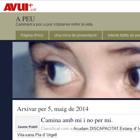
A PEU
Caminant a poc a poc s'observa millor la vida.
Pàgina d'inici
Una mica de presentació
Intents fallits de p
Arxivar per 5, maig de 2014
Camina amb mi i no per mi.
Jaume Pubill
Classificat com a
Acudam
,
DISCAPACITAT
,
Estany d' I
Vila-sana
,
Pla d' Urgell