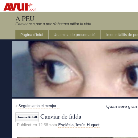
A PEU
Caminant a poc a poc s'observa millor la vida.
Pàgina d'inici
Una mica de presentació
Intents fallits de p
«
Seguim amb el menjar…
Quan seré gran 
Canviar de falda
Jaume Pubill
Publicat en 12:58 sota
Església
,
Jesús Huguet