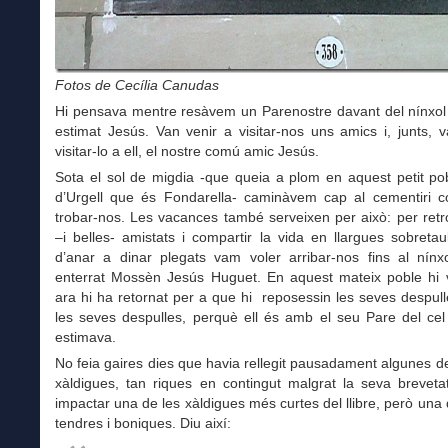
Fotos de Cecília Canudas
Hi pensava mentre resàvem un Parenostre davant del nínxol 
estimat Jesús. Van venir a visitar-nos uns amics i, junts,
visitar-lo a ell, el nostre comú amic Jesús.
Sota el sol de migdia -que queia a plom en aquest petit po
d’Urgell que és Fondarella- caminàvem cap al cementiri c
trobar-nos. Les vacances també serveixen per això: per retr
–i belles- amistats i compartir la vida en llargues sobreta
d’anar a dinar plegats vam voler arribar-nos fins al nínx
enterrat Mossèn Jesús Huguet. En aquest mateix poble hi v
ara hi ha retornat per a que hi reposessin les seves despu
les seves despulles, perquè ell és amb el seu Pare del cel
estimava.
No feia gaires dies que havia rellegit pausadament algunes d
xàldigues, tan riques en contingut malgrat la seva breveta
impactar una de les xàldigues més curtes del llibre, però una
tendres i boniques. Diu així: