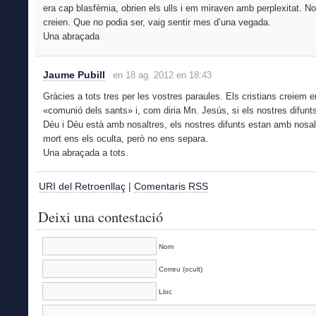
era cap blasfèmia, obrien els ulls i em miraven amb perplexitat. No
creien. Que no podia ser, vaig sentir mes d’una vegada.
Una abraçada
Jaume Pubill
en 18 ag. 2012 en 18:43
Gràcies a tots tres per les vostres paraules. Els cristians creiem e
«comunió dels sants» i, com diria Mn. Jesús, si els nostres difunt
Déu i Déu està amb nosaltres, els nostres difunts estan amb nosal
mort ens els oculta, però no ens separa.
Una abraçada a tots.
URI del Retroenllaç
|
Comentaris RSS
Deixi una contestació
Nom
Correu (ocult)
Lloc