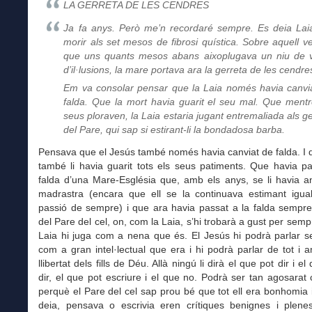
LA GERRETA DE LES CENDRES
Ja fa anys. Però me’n recordaré sempre. Es deia Lai
morir als set mesos de fibrosi quística. Sobre aquell ve
que uns quants mesos abans aixoplugava un niu de v
d’il·lusions, la mare portava ara la gerreta de les cendre
Em va consolar pensar que la Laia només havia canvi
falda. Que la mort havia guarit el seu mal. Que mentr
seus ploraven, la Laia estaria jugant entremaliada als ge
del Pare, qui sap si estirant-li la bondadosa barba.
Pensava que el Jesús
també només havia canviat de falda. I 
també li havia guarit tots els seus patiments. Que havia p
falda d’una Mare-Església que, amb els anys, se li havia a
madrastra (encara que ell se la continuava estimant igua
passió de sempre) i que ara havia passat a la falda sempre
del Pare del cel, on, com la Laia, s’hi trobarà a gust per sem
Laia hi juga com a nena que és. El Jesús hi podrà parlar s
com a gran intel·lectual que era i hi podrà parlar de tot i a
llibertat dels fills de Déu. Allà ningú li dirà el que pot dir i e
dir, el que pot escriure i el que no. Podrà ser tan agosarat
perquè el Pare del cel sap prou bé que tot ell era bonhomia i
deia, pensava o escrivia eren crítiques benignes i plen