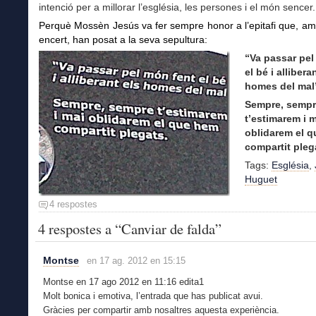
intenció per a millorar l’església, les persones i el món sencer.
Perquè Mossèn Jesús va fer sempre honor a l’epitafi que, a
encert, han posat a la seva sepultura:
“Va passar pel
el bé i allibera
homes del mal
Sempre, semp
t’estimarem i 
oblidarem el 
compartit pleg
Tags:
Església
,
Huguet
4 respostes
4 respostes a “Canviar de falda”
Montse
en 17 ag. 2012 en 15:15
Montse en 17 ago 2012 en 11:16 edita1
Molt bonica i emotiva, l’entrada que has publicat avui.
Gràcies per compartir amb nosaltres aquesta experiència.