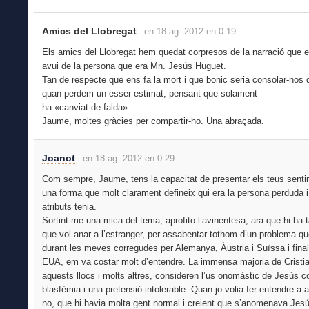
Amics del Llobregat
en 18 ag. 2012 en 0:19
Els amics del Llobregat hem quedat corpresos de la narració que 
avui de la persona que era Mn. Jesús Huguet.
Tan de respecte que ens fa la mort i que bonic seria consolar-nos
quan perdem un esser estimat, pensant que solament
ha «canviat de falda»
Jaume, moltes gràcies per compartir-ho. Una abraçada.
Joanot
en 18 ag. 2012 en 0:29
Com sempre, Jaume, tens la capacitat de presentar els teus sent
una forma que molt clarament defineix qui era la persona perduda i
atributs tenia.
Sortint-me una mica del tema, aprofito l’avinentesa, ara que hi ha 
que vol anar a l’estranger, per assabentar tothom d’un problema qu
durant les meves corregudes per Alemanya, Àustria i Suïssa i fina
EUA, em va costar molt d’entendre. La immensa majoria de Cristi
aquests llocs i molts altres, consideren l’us onomàstic de Jesús 
blasfèmia i una pretensió intolerable. Quan jo volia fer entendre a 
no, que hi havia molta gent normal i creient que s’anomenava Jesú