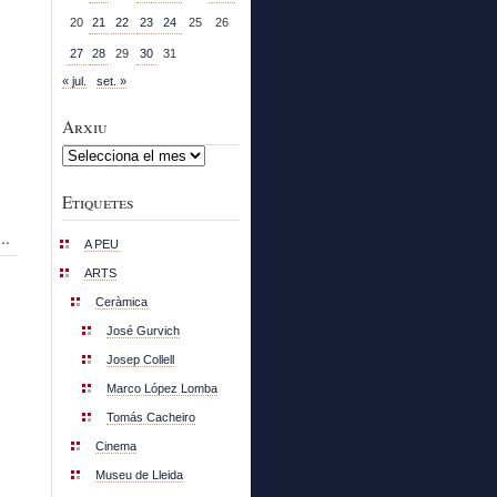
20
21
22
23
24
25
26
27
28
29
30
31
« jul.
set. »
Arxiu
Arxiu
Etiquetes
..
A PEU
ARTS
Ceràmica
José Gurvich
Josep Collell
Marco López Lomba
Tomás Cacheiro
Cinema
Museu de Lleida