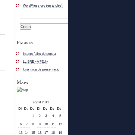
WordPress.org (en anglès)
Cerca:
Pàgines
Intents fallits de poesia
LLIBRE «A PEU»
Una mica de presentació
Mapa
agost 2012
Dl
Dt
Dc
Dj
Dv
Ds
Dg
1
2
3
4
5
6
7
8
9
10
11
12
13
14
15
16
17
18
19