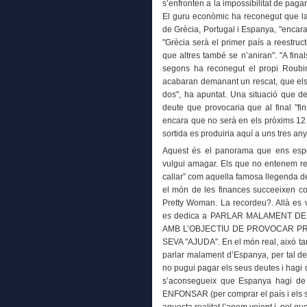
s’enfronten a la impossibilitat de pag
El guru econòmic ha reconegut que la 
de Grècia, Portugal i Espanya, "encara
"Grècia serà el primer país a reestruct
que altres també se n’aniran". "A fina
segons ha reconegut el propi Roubin
acabaran demanant un rescat, que els
dos", ha apuntat. Una situació que d
deute que provocaria que al final "fin
encara que no serà en els pròxims 12
sortida es produiria aquí a uns tres any
Aquest és el panorama que ens espe
vulgui amagar. Els que no entenem re
callar” com aquella famosa llegenda de
el món de les finances succeeixen cos
Pretty Woman. La recordeu?. Allà es
es dedica a PARLAR MALAMENT D
AMB L’OBJECTIU DE PROVOCAR PR
SEVA "AJUDA". En el món real, això ta
parlar malament d’Espanya, per tal d
no pugui pagar els seus deutes i hagi 
s’aconsegueix que Espanya hagi 
ENFONSAR (per comprar el país i els se