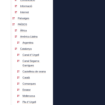
Comunicació
Informació
Internet
Païsatges
PAÏSOS
Àfrica
Amèrica Llatina
Argentina
Catalunya
Canal d' Urgell
Canal Segarra-
Garrigues
Castellnou de seana
Català
Comarques
Estatut
Mollerussa
Pla d' Urgell