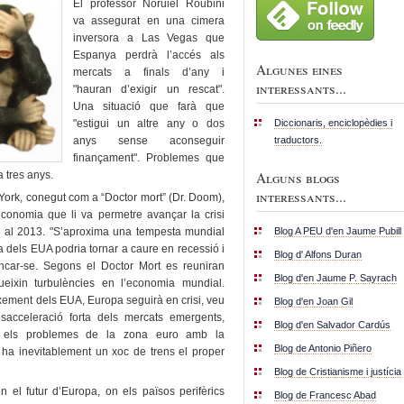
El professor Noruiel Roubini
va assegurat en una cimera
inversora a Las Vegas que
Espanya perdrà l’accés als
Algunes eines
mercats a finals d’any i
interessants...
"hauran d’exigir un rescat".
Una situació que farà que
Diccionaris, enciclopèdies i
"estigui un altre any o dos
traductors.
anys sense aconseguir
finançament". Problemes que
Alguns blogs
a tres anys.
interessants...
 York, conegut com a “Doctor mort” (Dr. Doom),
economia que li va permetre avançar la crisi
Blog A PEU d'en Jaume Pubill
er al 2013. "S’aproxima una tempesta mundial
 dels EUA podria tornar a caure en recessió i
Blog d' Alfons Duran
ncar-se. Segons el Doctor Mort es reuniran
Blog d'en Jaume P. Sayrach
ueixin turbulències en l’economia mundial.
xement dels EUA, Europa seguirà en crisi, veu
Blog d'en Joan Gil
desacceleració forta dels mercats emergents,
Blog d'en Salvador Cardús
es els problemes de la zona euro amb la
Blog de Antonio Piñero
 ha inevitablement un xoc de trens el proper
Blog de Cristianisme i justícia
el futur d’Europa, on els països perifèrics
Blog de Francesc Abad