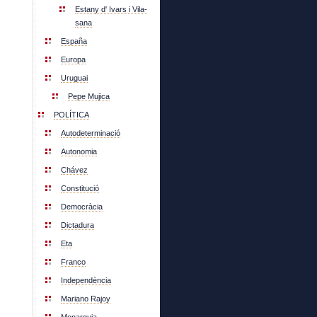
Estany d' Ivars i Vila-
sana
España
Europa
Uruguai
Pepe Mujica
POLÍTICA
Autodeterminació
Autonomia
Chávez
Constitució
Democràcia
Dictadura
Eta
Franco
Independència
Mariano Rajoy