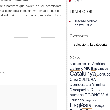
e sembla, s’agreujarà.
VIVEN
 dels bombers que havien de ser acomiadats
TRADUCTOR
n a calar foc a la muntanya per tal de que els
ballant… Aquí hi ha molta gent calant foc i
Traductor CATALÀ-
CASTELLANO
Categories
Categories
Núvol
América
Acudam
Amistat
Llatina
A PEU
Barça
Blogs
Catalunya
cult)
Corrupc
Crisi
CULTURA
Democràcia
Dictadura
Drets
Discapacitat
ECONOMIA
humans
Educació
Emigració
Església
Espanya