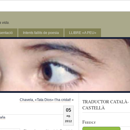
a vida.
sentació
Intents fallits de poesia
LLIBRE «A PEU»
Chavela, «Tata Dios» t’ha cridat!
»
TRADUCTOR CATALÀ-
CASTELLÀ
05
ag.
aña
Feedly
2012