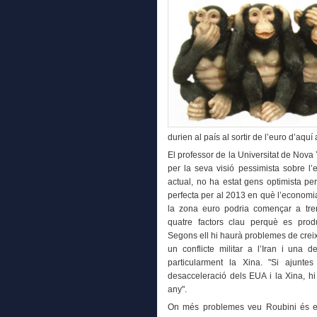
durien al país al sortir de l’euro d’aquí 
El professor de la Universitat de Nova
per la seva visió pessimista sobre l’
actual, no ha estat gens optimista p
perfecta per al 2013 en què l’economia
la zona euro podria començar a tre
quatre factors clau perquè es prod
Segons ell hi haurà problemes de crei
un conflicte militar a l’Iran i una 
particularment la Xina. "Si ajunt
desacceleració dels EUA i la Xina, hi
any".
On més problemes veu Roubini és en 