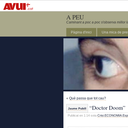
A PEU
Caminant a poc a poc s'observa millor l
Pàgina d'inici
Una mica de pre
«
Què passa que tot cau?
“Doctor Doom”
Jaume Pubill
Publicat en 1:14 sota
Crisi
,
ECONOMIA
,
Esp