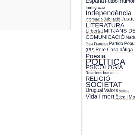
España
Futbol
Humor
Immigració
Independència
Justíc
Jubilació
Informació
LITERATURA
MITJANS D
Llibertat
COMUNICACIÓ
Nada
Partido Popu
Papa Francesc
Pere Casaldàliga
(PP)
Poesia
POLÍTICA
PSICOLOGIA
Relacions humanes
RELIGIÓ
SOCIETAT
Uruguai
Valors
Vellesa
Vida i mort
Ètica i Mo