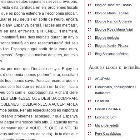
ar els seus deutes segons les seves previsions.
Blog de José Mª Castillo
vista està centrada en els problemes fiscals
Blog de Maria Escalas
 que es podria estendre a l’economia global".
urar el seu deute i en sortir de l’euro, encara
Blog de Ramón Cotarelo
ls d’any, Espanya perdrà l’accés als mercats",
Blog de Rosa María Artal
i en una entrevista a la CNBC. "Finalment,
 mantindrà fora dels mercats durant un any o
Blog de teologia
esencadenarà en una reestructuració del seu
Blog de Xavier Pikaza
s i tot Espanya pugui sortir de la zona euro,
Blog Societat anònima
 mesos". Segons ha matisat després, aquesta
s.
Alguns llocs d' interès.
ra per més que l’inefable senyor Rajoy ho
s d’economia només podem “mirar, escoltar i
ACUDAM
ls tres monos savis. Però cal recordar que en
es com les que es relaten en la pel · lícula
Diccionaris, enciclopèdies i
 veu com com el coprotagonista Richard Gere
traductors.
E LES EMPRESES QUE DESITJA COMPRAR,
Fe adulta
OBLEMES I OBLIGAR-LES A ACCEPTAR LA
Fòrum ONDARA
mbé passa. Per als especuladors és important
e crear-li problemes, aconseguir que Espanya
Leonardo Boff
de pagar interessos més alts. D’aquesta forma
Mario Benedetti
de demanar ajut A AQUELLS QUE LA VOLEN
Pere Casaldàliga
us habitants a preu de saldo). Ja fa dies que