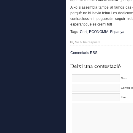
aquesta realitat l’anem veient i, pel qu
Això s’assembla també al famós cas
perquè no hi havia feina i es dedicave
contractessin i poguessin seguir tre
esperant que es cremi tot!
Tags:
Crisi
,
ECONOMIA
,
Espanya
No hi ha resposta
Comentaris RSS
Deixi una contestació
Nom
Correu (o
Lloc