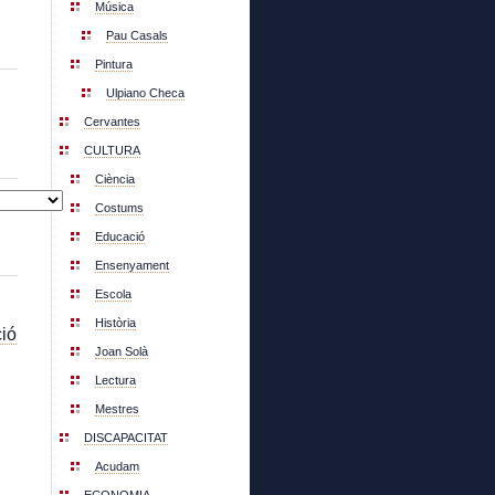
Música
Pau Casals
Pintura
Ulpiano Checa
Cervantes
CULTURA
Ciència
Costums
Educació
Ensenyament
Escola
Història
ió
Joan Solà
Lectura
Mestres
DISCAPACITAT
Acudam