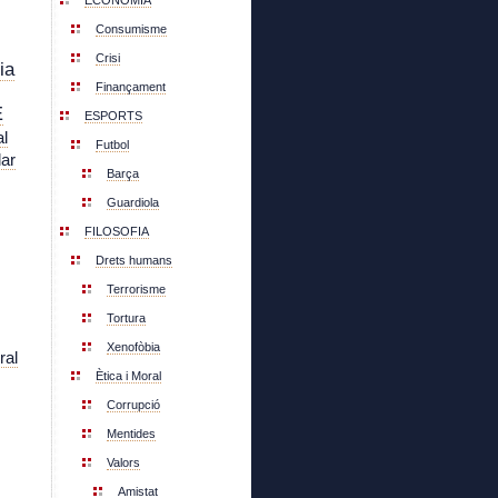
ECONOMIA
Consumisme
Crisi
ia
Finançament
E
ESPORTS
l
Futbol
lar
Barça
Guardiola
FILOSOFIA
Drets humans
Terrorisme
Tortura
Xenofòbia
ral
Ètica i Moral
Corrupció
Mentides
Valors
Amistat