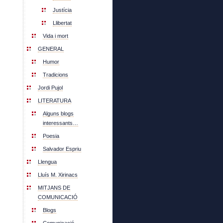
Justícia
Llibertat
Vida i mort
GENERAL
Humor
Tradicions
Jordi Pujol
LITERATURA
Alguns blogs
interessants…
Poesia
Salvador Espriu
Llengua
Lluís M. Xirinacs
MITJANS DE
COMUNICACIÓ
Blogs