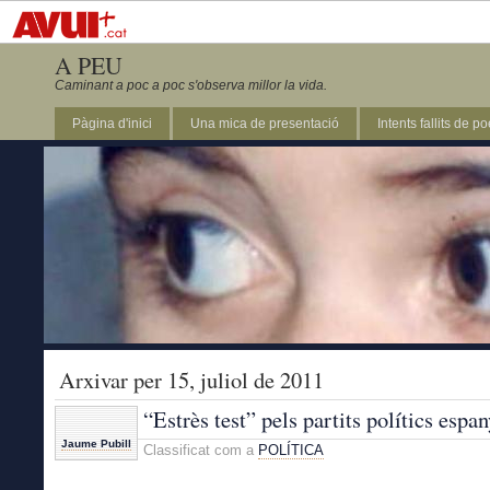
A PEU
Caminant a poc a poc s'observa millor la vida.
Pàgina d'inici
Una mica de presentació
Intents fallits de p
Arxivar per 15, juliol de 2011
“Estrès test” pels partits polítics espa
Jaume Pubill
Classificat com a
POLÍTICA