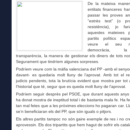
De la mateixa maner
entitats financeres h
passar les proves a
“estrès test” (o p
resistència), jo fa
aquestes mateixes p
partits polítics esp
veure el seu ni
democràcia, l
transparència, la manera de gestionar els diners de tots nos
Segurament que tindríem algunes sorpreses.
Podríem veure com la màfia valenciana del PP -amb el senyo
davant- es quedaria molt lluny de l’aprovat. Amb tot el re
judicis pendents, tota la brutícia evident que mostra per tot 
l’historial que té, segur que es queda molt lluny de l’aprovat.
Podríem seguir després pel PSOE, que durant aquests anys
ha donat mostra de ineptitud total i de bastanta mala fe. Ha fe
tan mal fetes que a les pròximes eleccions ho pagaran car. L
se’n beneficiaran els del PP, que són iguals o pitjors.
Els altres partits tampoc no són gaire exemple de res i no c
aprovessin. Els dos tripartits que hem hagut de sofrir els cata