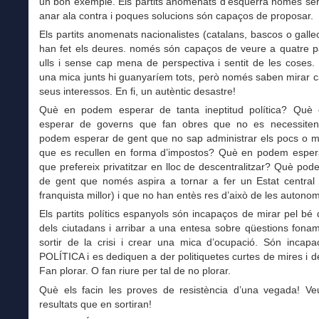
un bon exemple. Els partits anomenats d’esquerra només ser
anar ala contra i poques solucions són capaços de proposar.
Els partits anomenats nacionalistes (catalans, bascos o gall
han fet els deures. només són capaços de veure a quatre p
ulls i sense cap mena de perspectiva i sentit de les coses.
una mica junts hi guanyaríem tots, però només saben mirar 
seus interessos. En fi, un autèntic desastre!
Què en podem esperar de tanta ineptitud política? Qu
esperar de governs que fan obres que no es necessite
podem esperar de gent que no sap administrar els pocs o mo
que es recullen en forma d’impostos? Què en podem esper
que prefereix privatitzar en lloc de descentralitzar? Què po
de gent que només aspira a tornar a fer un Estat centra
franquista millor) i que no han entès res d’això de les autono
Els partits polítics espanyols són incapaços de mirar pel bé 
dels ciutadans i arribar a una entesa sobre qüestions fona
sortir de la crisi i crear una mica d’ocupació. Són incapa
POLÍTICA i es dediquen a der politiquetes curtes de mires i 
Fan plorar. O fan riure per tal de no plorar.
Què els facin les proves de resistència d’una vegada! Ve
resultats que en sortiran!