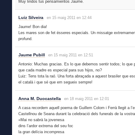
Muy lindos tus pensamientos Jaume.
Luiz Silveira
en 15 maig 2011 en 12:44
Jaume! Bon dia!
Les mares son de fet ésseres especials. Un missatge extremament
profund.
Jaume Pubill
en 15 maig 2011 en 12:51
Antonio: Muchas gracias. Es lo que debemos sentir todos; lo que 
que cada madre es especial para sus hijos, no?
Luiz: Tens tota la raó. Una forta abraçada a aquest brasiler que es
el català i que sé que em segueix sempre!
Anna M. Duocastella
en 18 maig 2011 en 12:01
A casa recordem aquell poema de Guillem Colom i Ferrà llegit a l’e
Castellnou de Seana durant la celebració dels funerals de la vostr
«Mai no sabrà la jovenesa
dins l’ardor extrema del seu foc
la gran delícia incompresa