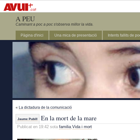
A PEU
Caminant a poc a poc s'observa millor la vida.
Pàgina d'inici
Una mica de presentació
Intents fallits de p
«
La dictadura de la comunicació
En la mort de la mare
Jaume Pubill
Publicat en 19:42 sota
familia
,
Vida i mort