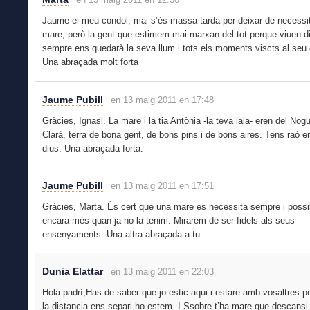
Jaume el meu condol, mai s’és massa tarda per deixar de necessi
mare, però la gent que estimem mai marxan del tot perque viuen di
sempre ens quedarà la seva llum i tots els moments viscts al seu 
Una abraçada molt forta
Jaume Pubill
en 13 maig 2011 en 17:48
Gràcies, Ignasi. La mare i la tia Antònia -la teva iaia- eren del Nog
Clarà, terra de bona gent, de bons pins i de bons aires. Tens raó en
dius. Una abraçada forta.
Jaume Pubill
en 13 maig 2011 en 17:51
Gràcies, Marta. És cert que una mare es necessita sempre i poss
encara més quan ja no la tenim. Mirarem de ser fidels als seus
ensenyaments. Una altra abraçada a tu.
Dunia Elattar
en 13 maig 2011 en 22:03
Hola padrí,Has de saber que jo estic aqui i estare amb vosaltres p
la distancia ens separi ho estem. I Ssobre t’ha mare que descansi