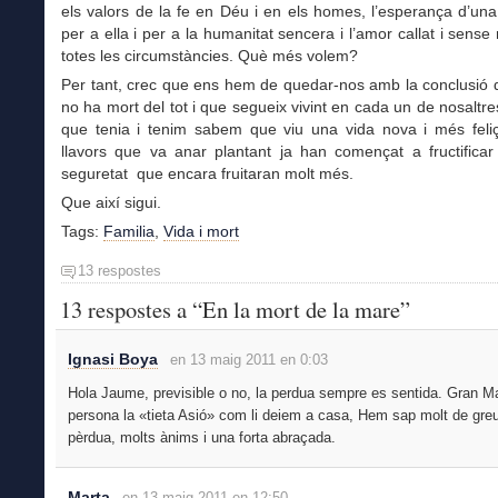
els valors de la fe en Déu i en els homes, l’esperança d’un
per a ella i per a la humanitat sencera i l’amor callat i sens
totes les circumstàncies. Què més volem?
Per tant, crec que ens hem de quedar-nos amb la conclusió 
no ha mort del tot i que segueix vivint en cada un de nosaltres
que tenia i tenim sabem que viu una vida nova i més feliç
llavors que va anar plantant ja han començat a fructificar
seguretat que encara fruitaran molt més.
Que així sigui.
Tags:
Familia
,
Vida i mort
13 respostes
13 respostes a “En la mort de la mare”
Ignasi Boya
en 13 maig 2011 en 0:03
Hola Jaume, previsible o no, la perdua sempre es sentida. Gran Mar
persona la «tieta Asió» com li deiem a casa, Hem sap molt de gre
pèrdua, molts ànims i una forta abraçada.
Marta
en 13 maig 2011 en 12:50