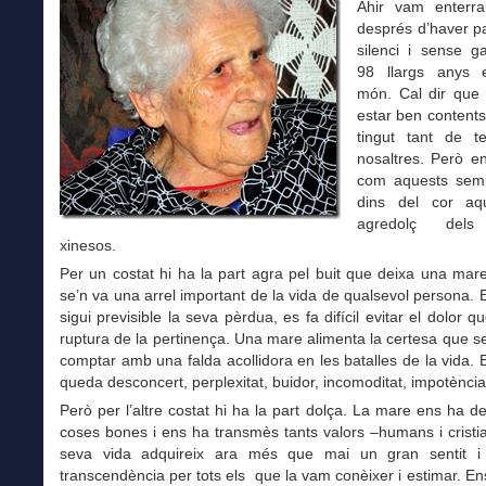
Ahir vam enterr
després d’haver p
silenci i sense g
98 llargs anys 
món. Cal dir qu
estar ben contents
tingut tant de 
nosaltres. Però 
com aquests sem
dins del cor aq
agredolç dels
xinesos.
Per un costat hi ha la part agra pel buit que deixa una mar
se’n va una arrel important de la vida de qualsevol persona.
sigui previsible la seva pèrdua, es fa difícil evitar el dolor q
ruptura de la pertinença. Una mare alimenta la certesa que 
comptar amb una falda acollidora en les batalles de la vida. E
queda desconcert, perplexitat, buidor, incomoditat, impotènc
Però per l’altre costat hi ha la part dolça. La mare ens ha de
coses bones i ens ha transmès tants valors –humans i cristi
seva vida adquireix ara més que mai un gran sentit i
transcendència per tots els que la vam conèixer i estimar. En