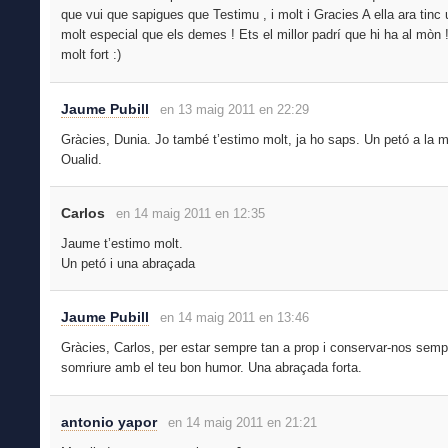
que vui que sapigues que Testimu , i molt i Gracies A ella ara tinc 
molt especial que els demes ! Ets el millor padrí que hi ha al mòn 
molt fort :)
Jaume Pubill
en 13 maig 2011 en 22:29
Gràcies, Dunia. Jo també t’estimo molt, ja ho saps. Un petó a la 
Oualid.
Carlos
en 14 maig 2011 en 12:35
Jaume t’estimo molt.
Un petó i una abraçada
Jaume Pubill
en 14 maig 2011 en 13:46
Gràcies, Carlos, per estar sempre tan a prop i conservar-nos semp
somriure amb el teu bon humor. Una abraçada forta.
antonio yapor
en 14 maig 2011 en 21:21