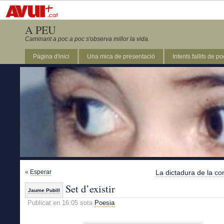
A PEU
Caminant a poc a poc s'observa millor la vida.
Pàgina d'inici
Una mica de presentació
Intents fallits de p
«
Esperar
La dictadura de la c
Set d’existir
Jaume Pubill
Publicat en 16:05 sota
Poesia