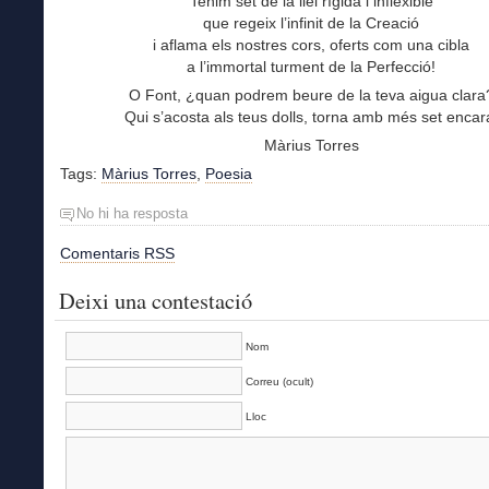
Tenim set de la llei rígida i inflexible
que regeix l’infinit de la Creació
i aflama els nostres cors, oferts com una cibla
a l’immortal turment de la Perfecció!
O Font, ¿quan podrem beure de la teva aigua clara
Qui s’acosta als teus dolls, torna amb més set encar
Màrius Torres
Tags:
Màrius Torres
,
Poesia
No hi ha resposta
Comentaris RSS
Deixi una contestació
Nom
Correu (ocult)
Lloc