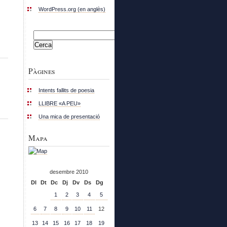
WordPress.org (en anglès)
Cerca:
Pàgines
Intents fallits de poesia
LLIBRE «A PEU»
Una mica de presentació
Mapa
desembre 2010
Dl
Dt
Dc
Dj
Dv
Ds
Dg
1
2
3
4
5
6
7
8
9
10
11
12
13
14
15
16
17
18
19