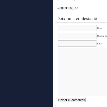
Comentaris RSS
Deixi una contestació
Nom
Correu (o
Lloc