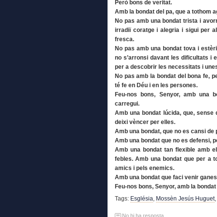
Però bons de veritat.
Amb la bondat del pa, que a tothom a
No pas amb una bondat trista i avor
irradiï coratge i alegria i sigui per
fresca.
No pas amb una bondat tova i estèril
no s’arronsi davant les dificultats i
per a descobrir les necessitats i une
No pas amb la bondat del bona fe, pe
té fe en Déu i en les persones.
Feu-nos bons, Senyor, amb una bon
carregui.
Amb una bondat lúcida, que, sense 
deixi vèncer per elles.
Amb una bondat, que no es cansi de 
Amb una bondat que no es defensi, p
Amb una bondat tan flexible amb e
febles. Amb una bondat que per a to
amics i pels enemics.
Amb una bondat que faci venir ganes
Feu-nos bons, Senyor, amb la bondat 
Tags:
Església
,
Mossèn Jesús Huguet
No hi ha resposta