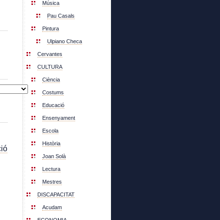
Música
Pau Casals
Pintura
Ulpiano Checa
Cervantes
CULTURA
Ciència
Costums
Educació
Ensenyament
Escola
Història
ió
Joan Solà
Lectura
Mestres
DISCAPACITAT
Acudam