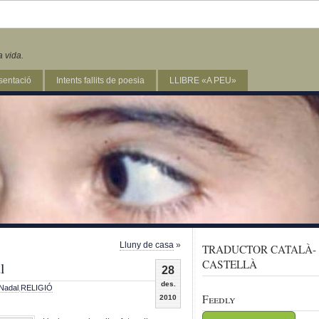
a vida.
sentació
Intents fallits de poesia
LLIBRE «A PEU»
Lluny de casa
»
TRADUCTOR CATALÀ-
CASTELLÀ
l
28
des.
Nadal
,
RELIGIÓ
Feedly
2010