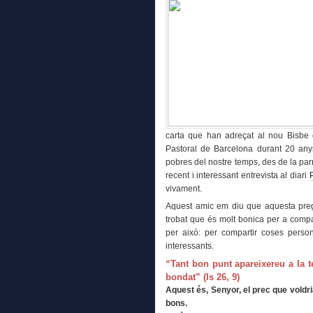
carta que han adreçat al nou Bisbe 
Pastoral de Barcelona durant 20 anys.
pobres del nostre temps, des de la par
recent i interessant entrevista al diari
vivament.
Aquest amic em diu que aquesta pregà
trobat que és molt bonica per a compar
per això: per compartir coses person
interessants.
“Tant bon punt apareixereu a la t
bondat” (Is 26, 9)
Aquest és, Senyor, el prec que voldr
bons.