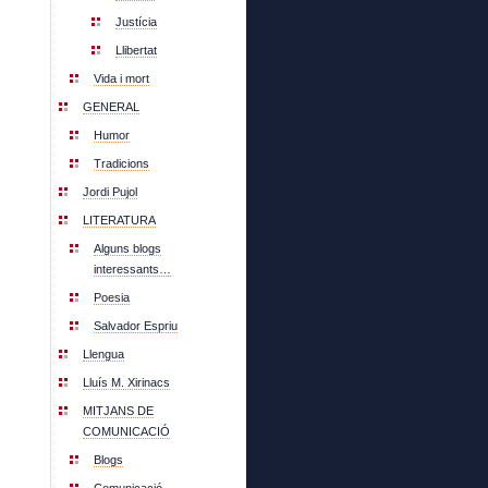
Justícia
Llibertat
Vida i mort
GENERAL
Humor
Tradicions
Jordi Pujol
LITERATURA
Alguns blogs
interessants…
Poesia
Salvador Espriu
Llengua
Lluís M. Xirinacs
MITJANS DE
COMUNICACIÓ
Blogs