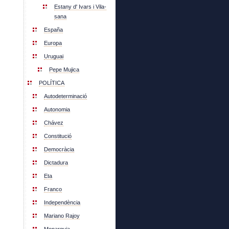
Estany d' Ivars i Vila-
sana
España
Europa
Uruguai
Pepe Mujica
POLÍTICA
Autodeterminació
Autonomia
Chávez
Constitució
Democràcia
Dictadura
Eta
Franco
Independència
Mariano Rajoy