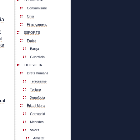
ECONOMIA
Consumisme
Crisi
ia
Finançament
E
ESPORTS
l
Futbol
lar
Barça
Guardiola
FILOSOFIA
Drets humans
Terrorisme
Tortura
Xenofòbia
ral
Ètica i Moral
Corrupció
Mentides
Valors
Amistat