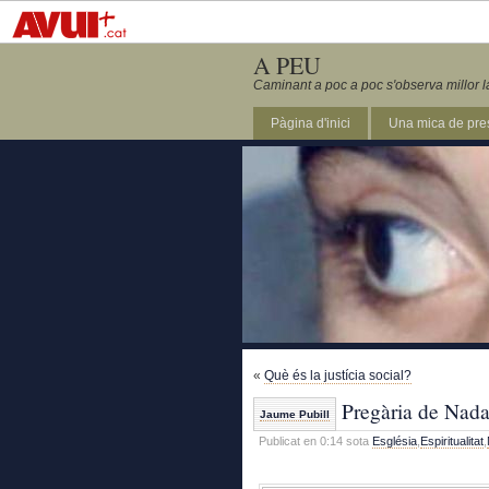
A PEU
Caminant a poc a poc s'observa millor l
Pàgina d'inici
Una mica de pre
«
Què és la justícia social?
Pregària de Nada
Jaume Pubill
Publicat en 0:14 sota
Església
,
Espiritualitat
,