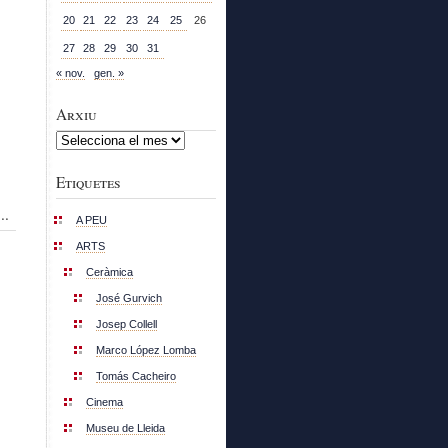
20
21
22
23
24
25
26
27
28
29
30
31
« nov.
gen. »
Arxiu
Arxiu
Etiquetes
..
A PEU
ARTS
Ceràmica
José Gurvich
Josep Collell
Marco López Lomba
Tomás Cacheiro
Cinema
Museu de Lleida