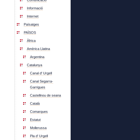
Comunicació
Informació
Internet
Païsatges
PAÏSOS
Àfrica
Amèrica Llatina
Argentina
Catalunya
Canal d' Urgell
Canal Segarra-
Garrigues
Castellnou de seana
Català
Comarques
Estatut
Mollerussa
Pla d' Urgell