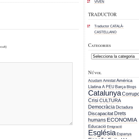
VIVEN
TRADUCTOR
Traductor CATALÀ-
CASTELLANO
Categories
cult)
Categories
Núvol
América
Acudam
Amistat
Llatina
A PEU
Barça
Blogs
Catalunya
Corrupc
Crisi
CULTURA
Democràcia
Dictadura
Drets
Discapacitat
ECONOMIA
humans
Educació
Emigració
Església
Espanya