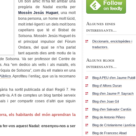
Un bon amic m’ha fet arribar una
pregària de Nadal escrita per
Mossèn Jesús Huguet
, una molt
bona persona, un home molt lúcid,
Algunes eines
molt intel·ligent i un dels molt bons
interessants...
capellans que té el Bisbat de
Solsona. Mossèn Jesús Huguet és
Diccionaris, enciclopèdies i
el principal impulsor del Fòrum
traductors.
Ondara, del qual se n’ha parlat
tant aquests dies amb motiu de la
Alguns blogs
de Solsona. Va ser professor del Centre de
 Ara “em dedico als vells i als malalts, els
interessants...
ròquia de Solsona”, com diu ell mateix en una
Público
. Aprofiteu l’enllaç, que us la recomano
Blog A PEU d'en Jaume Pubill
Blog d' Alfons Duran
ria ha sortit publicada al diari Regió 7. He
Blog d'en Jaume P. Sayrach
tir-la. A fi de comptes un blog també serveix
als i per compartir coses d’altri que siguin
Blog d'en Joan Gil
Blog d'en Salvador Cardús
erra, els habitants del món aprendran la
Blog de Antonio Piñero
Blog de Cristianisme i justícia
ia fer-vos aquest Nadal: ensenyeu-nos a ser
Blog de Francesc Abad