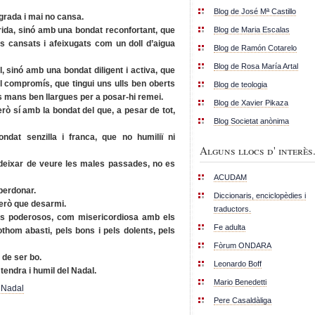
Blog de José Mª Castillo
grada i mai no cansa.
Blog de Maria Escalas
rida, sinó amb una bondat reconfortant, que
 als cansats i afeixugats com un doll d’aigua
Blog de Ramón Cotarelo
Blog de Rosa María Artal
, sinó amb una bondat diligent i activa, que
 el compromís, que tingui uns ulls ben oberts
Blog de teologia
s mans ben llargues per a posar-hi remei.
Blog de Xavier Pikaza
rò sí amb la bondat del que, a pesar de tot,
Blog Societat anònima
dat senzilla i franca, que no humiliï ni
Alguns llocs d' interès.
deixar de veure les males passades, no es
ACUDAM
perdonar.
Diccionaris, enciclopèdies i
erò que desarmi.
traductors.
ls poderosos, com misericordiosa amb els
Fe adulta
thom abasti, pels bons i pels dolents, pels
Fòrum ONDARA
 de ser bo.
Leonardo Boff
tendra i humil del Nadal.
Mario Benedetti
,
Nadal
Pere Casaldàliga