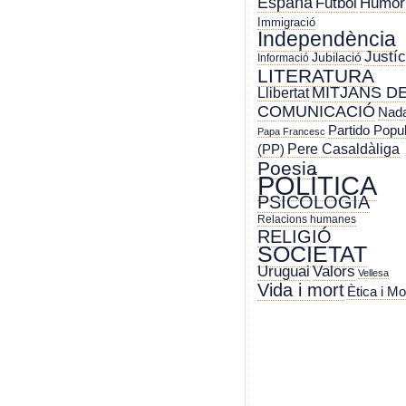
España
Futbol
Humor
Immigració
Independència
Justíc
Jubilació
Informació
LITERATURA
MITJANS D
Llibertat
COMUNICACIÓ
Nada
Partido Popu
Papa Francesc
Pere Casaldàliga
(PP)
Poesia
POLÍTICA
PSICOLOGIA
Relacions humanes
RELIGIÓ
SOCIETAT
Uruguai
Valors
Vellesa
Vida i mort
Ètica i Mo