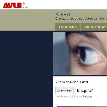
A PEU
Caminant a poc a poc s'observa millor l
Pàgina d'inici
Una mica de pre
«
Carta als Reis d’ Orient.
"Imagine"
Jaume Pubill
Publicat en 15:32 sota
Felicitat