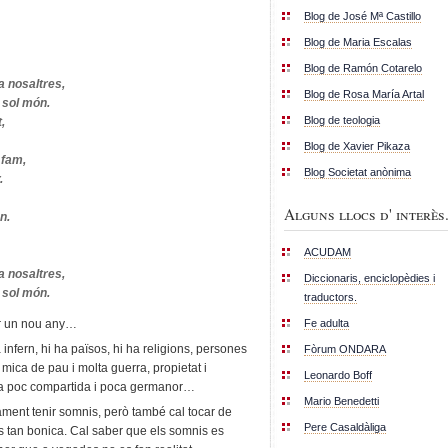
Blog de José Mª Castillo
Blog de Maria Escalas
Blog de Ramón Cotarelo
 a nosaltres,
Blog de Rosa María Artal
 sol món.
Blog de teologia
t,
Blog de Xavier Pikaza
 fam,
Blog Societat anònima
.
Alguns llocs d' interès.
n.
ACUDAM
 a nosaltres,
Diccionaris, enciclopèdies i
 sol món.
traductors.
Fe adulta
r un nou any…
 infern, hi ha països, hi ha religions, persones
Fòrum ONDARA
ica de pau i molta guerra, propietat i
Leonardo Boff
erra poc compartida i poca germanor…
Mario Benedetti
ent tenir somnis, però també cal tocar de
Pere Casaldàliga
 és tan bonica. Cal saber que els somnis es