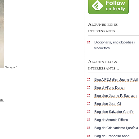
Algunes eines
interessants...
Diccionaris, enciclopèdies i
traductors.
Alguns blogs
interessants...
"Imagine"
Blog A PEU d'en Jaume Pubill
Blog d' Alfons Duran
Blog d'en Jaume P. Sayrach
au.
Blog d'en Joan Gil
Blog d'en Salvador Cardús
Blog de Antonio Piñero
Blog de Cristianisme i justícia
Blog de Francesc Abad