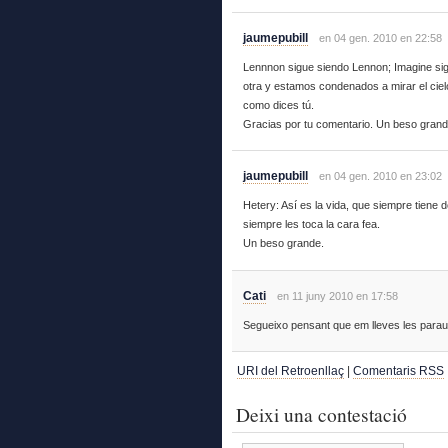
jaumepubill
en 04 gen. 2010 en 22:58
Lennnon sigue siendo Lennon; Imagine sig
otra y estamos condenados a mirar el cielo p
como dices tú.
Gracias por tu comentario. Un beso gran
jaumepubill
en 04 gen. 2010 en 23:02
Hetery: Así es la vida, que siempre tiene 
siempre les toca la cara fea.
Un beso grande.
Cati
en 11 juny 2010 en 17:58
Segueixo pensant que em lleves les para
URI del Retroenllaç
|
Comentaris RSS
Deixi una contestació