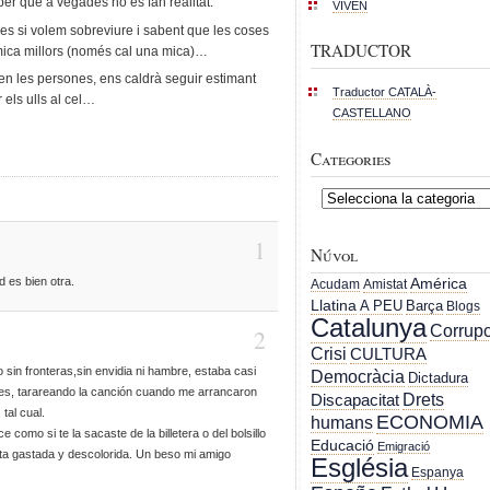
aber que a vegades no es fan realitat.
VIVEN
es si volem sobreviure i sabent que les coses
TRADUCTOR
 mica millors (només cal una mica)…
en les persones, ens caldrà seguir estimant
Traductor CATALÀ-
 els ulls al cel…
CASTELLANO
Categories
Categories
1
Núvol
es bien otra.
América
Acudam
Amistat
Llatina
A PEU
Barça
Blogs
Catalunya
Corrupc
2
Crisi
CULTURA
in fronteras,sin envidia ni hambre, estaba casi
Democràcia
Dictadura
es, tarareando la canción cuando me arrancaron
Drets
Discapacitat
, tal cual.
ECONOMIA
humans
 como si te la sacaste de la billetera o del bolsillo
Educació
Emigració
a gastada y descolorida. Un beso mi amigo
Església
Espanya