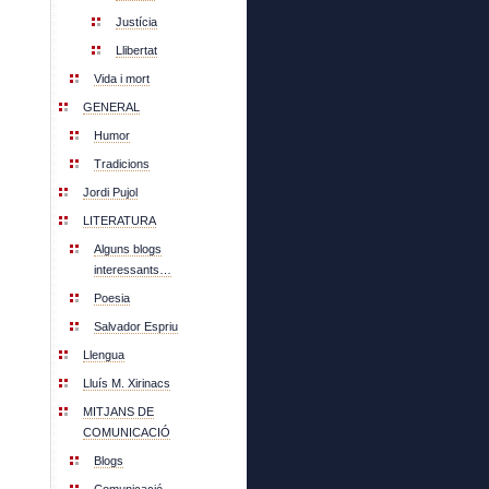
Justícia
Llibertat
Vida i mort
GENERAL
Humor
Tradicions
Jordi Pujol
LITERATURA
Alguns blogs
interessants…
Poesia
Salvador Espriu
Llengua
Lluís M. Xirinacs
MITJANS DE
COMUNICACIÓ
Blogs