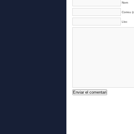
Nom
Correu (o
Lloc