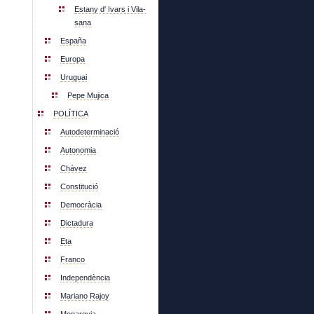
Estany d' Ivars i Vila-
sana
España
Europa
Uruguai
Pepe Mujica
POLÍTICA
Autodeterminació
Autonomia
Chávez
Constitució
Democràcia
Dictadura
Eta
Franco
Independència
Mariano Rajoy