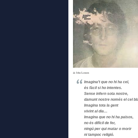
de John Lennon
Imagina’t que no hi ha cel,
és fàcil si ho intentes.
Sense infern sota nostre,
damunt nostre només el cel bl
Imagina tota la gent
vivint al dia…
Imagina que no hi ha països,
no és difícil de fer,
ningú per qui matar o morir
ni tampoc religió.