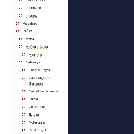
Comunicació
Informació
Internet
Païsatges
PAÏSOS
Àfrica
Amèrica Llatina
Argentina
Catalunya
Canal d' Urgell
Canal Segarra-
Garrigues
Castellnou de seana
Català
Comarques
Estatut
Mollerussa
Pla d' Urgell