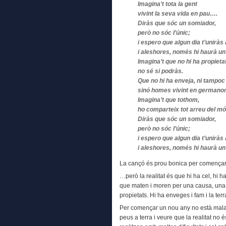
Imagina’t tota la gent
vivint la seva vida en pau….
Diràs que sóc un somiador,
però no sóc l’únic;
i espero que algun dia t’uniràs
i aleshores, només hi haurà un
Imagina’t que no hi ha propieta
no sé si podràs.
Que no hi ha enveja, ni tampoc
sinó homes vivint en germanor
Imagina’t que tothom,
ho comparteix tot arreu del mó
Diràs que sóc un somiador,
però no sóc l’únic;
i espero que algun dia t’uniràs
i aleshores, només hi haurà un
La cançó és prou bonica per comença
…però la realitat és que hi ha cel, hi ha
que maten i moren per una causa, una m
propietats. Hi ha enveges i fam i la t
Per començar un nou any no està malam
peus a terra i veure que la realitat no