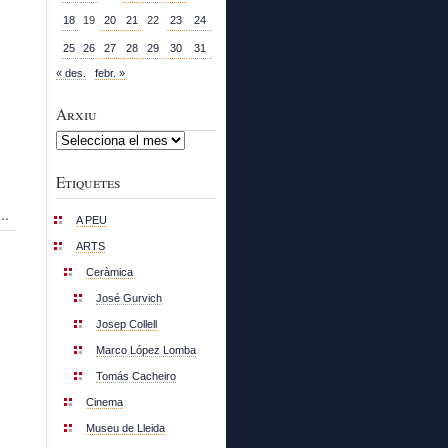
18
19
20
21
22
23
24
25
26
27
28
29
30
31
« des.
febr. »
Arxiu
Arxiu
Etiquetes
..
A PEU
ARTS
Ceràmica
José Gurvich
Josep Collell
Marco López Lomba
Tomás Cacheiro
Cinema
Museu de Lleida