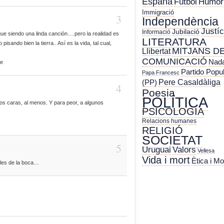
España
Futbol
Humor
Immigració
3
Independència
Justíc
Jubilació
Informació
ue siendo una linda canción….pero la realidad es
LITERATURA
isando bien la tierra.. Así es la vida, tal cual,
MITJANS D
Llibertat
COMUNICACIÓ
Nada
de
Partido Popu
Papa Francesc
Pere Casaldàliga
(PP)
4
Poesia
POLÍTICA
dos caras, al menos. Y para peor, a algunos
PSICOLOGIA
Relacions humanes
RELIGIÓ
SOCIETAT
5
Uruguai
Valors
Vellesa
Vida i mort
Ètica i Mo
ules de la boca…