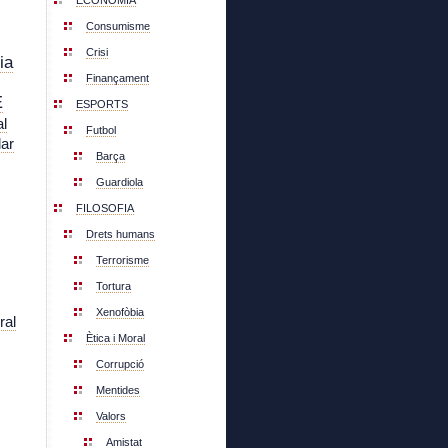
ECONOMIA
Consumisme
Crisi
ia
Finançament
E
ESPORTS
l
Futbol
lar
Barça
Guardiola
FILOSOFIA
Drets humans
Terrorisme
Tortura
Xenofòbia
ral
Ètica i Moral
Corrupció
Mentides
Valors
Amistat