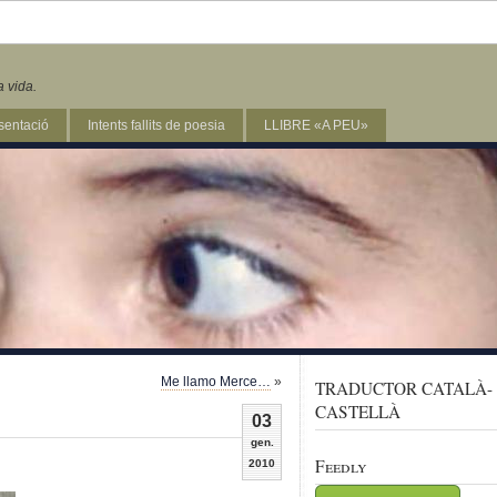
a vida.
sentació
Intents fallits de poesia
LLIBRE «A PEU»
Me llamo Merce…
»
TRADUCTOR CATALÀ-
CASTELLÀ
03
gen.
Feedly
2010