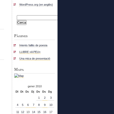
WordPress.org (en anglès)
Cerca:
Pàgines
Intents fallits de poesia
LLIBRE «A PEU»
Una mica de presentació
Mapa
gener 2010
Dl
Dt
Dc
Dj
Dv
Ds
Dg
1
2
3
4
5
6
7
8
9
10
11
12
13
14
15
16
17