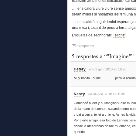
realitzen amb moltes dificultats i cal s
…i ens caldrà viure viure sense angoix
seran millors si nosaltres les fem una
…i ens caldrà seguir tenint esperança 
una mica i, tocant de peus a terra, alçar
Etiquetes de Technorati:
Felicitat
5 respostes
5 respostes a “"Imagine"”
Hetery
en 03 gen. 2010 en 19:26
Muy bonito Jaume………….pero la realidad 
Nancy
en 04 gen. 2010 en 15:01
Comencé a leer y a «imaginar» ese mundo s
de la mano de Lennon, saltando entre nub
y caí a tierra, te leí a tí, je je. Así es la vida
Por cierto amigo, esa foto de Lennon parece
donde la atesorabas desde muchacho, est
querido.