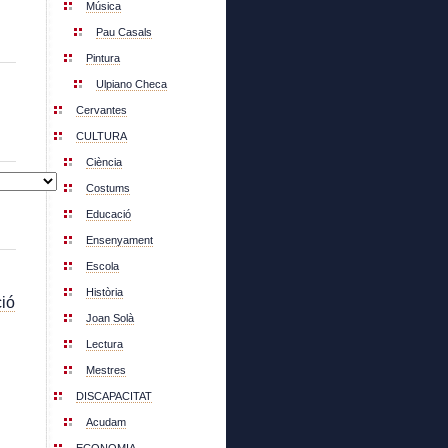
Música
Pau Casals
Pintura
Ulpiano Checa
Cervantes
CULTURA
Ciència
Costums
Educació
Ensenyament
Escola
Història
ió
Joan Solà
Lectura
Mestres
DISCAPACITAT
Acudam