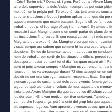
Crisi? Tenim crisi? Doncs sí, i greu. Però per a l’ Àlvaro Man
altre dels supervivents dels Andes, «sempre es pot estar pitjor
molt bé i en la pròpia pell. Té experiència, junt amb els seus 
superar situacions crítiques i podem aplicar tot el que diu per
aquests moments que estem passant. Segons ell, es fa necess
treball en equip, el lideratge eficaç i la motivació.En temps difí
recessió i atur, Mangino somriu en sentir parlar de plans de r
les institucions financeres. El seu rescat va ser molt més comp
Malgrat la dura experiència, Mangino creu que «és un avanta
viscut, perquè ara sabem que sempre hi ha una esperança si
decisions. En lloc de lamentar, actuem. La queixa no condueix 
hem de treballar per sortir de les situacions difícils, perquè re
desesperant estar pensant tot el dia ‘fins quan estaré així’. Po
però et pots aixecar sempre «.Mangino es va trencar la tíbia 
l’accident, i es va arrossegar durant 72 dies assegut en un coi
decidir no ser una càrrega, i assumir responsabilitats. Era qui
s’encarregava de saciar la set dels supervivents, fonent gel pe
aigua, perquè tot i estar envoltats de neu, aquesta els cremava
treia la set.Alvaro Mangino diu que cap de les dificultats va a
los derrotar-: «Ens van motivar per tirar endavant. També vam 
vam perdre l’esperança, però la unió del grup feia que aquest
els aspectes negatius. Vam aprendre diverses coses: que a la
sempre es pot estar pitjor; a agrair el que un té; que sempre 