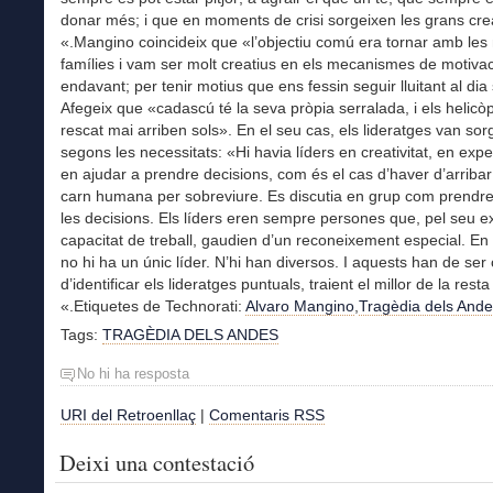
donar més; i que en moments de crisi sorgeixen les grans crea
«.Mangino coincideix que «l’objectiu comú era tornar amb les
famílies i vam ser molt creatius en els mecanismes de motivaci
endavant; per tenir motius que ens fessin seguir lluitant al di
Afegeix que «cadascú té la seva pròpia serralada, i els helicò
rescat mai arriben sols». En el seu cas, els lideratges van sorg
segons les necessitats: «Hi havia líders en creativitat, en exp
en ajudar a prendre decisions, com és el cas d’haver d’arriba
carn humana per sobreviure. Es discutia en grup com prendre
les decisions. Els líders eren sempre persones que, pel seu e
capacitat de treball, gaudien d’un reconeixement especial. En
no hi ha un únic líder. N’hi han diversos. I aquests han de se
d’identificar els lideratges puntuals, traient el millor de la resta
«.Etiquetes de Technorati:
Alvaro Mangino
,
Tragèdia dels Ande
Tags:
TRAGÈDIA DELS ANDES
No hi ha resposta
URI del Retroenllaç
|
Comentaris RSS
Deixi una contestació