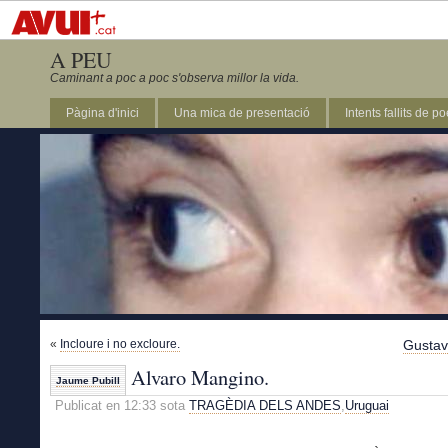
A PEU
Caminant a poc a poc s'observa millor la vida.
Pàgina d'inici
Una mica de presentació
Intents fallits de p
«
Incloure i no excloure.
Gustav
Alvaro Mangino.
Jaume Pubill
Publicat en 12:33 sota
TRAGÈDIA DELS ANDES
,
Uruguai