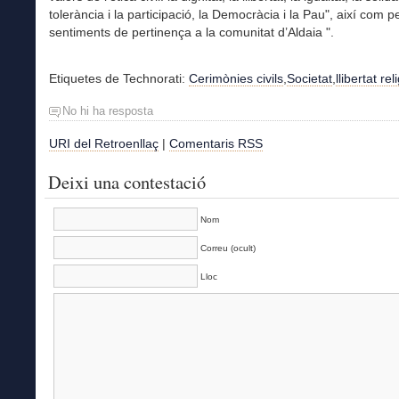
tolerància i la participació, la Democràcia i la Pau", així com p
sentiments de pertinença a la comunitat d’Aldaia ".
Etiquetes de Technorati:
Cerimònies civils
,
Societat
,
llibertat rel
No hi ha resposta
URI del Retroenllaç
|
Comentaris RSS
Deixi una contestació
Nom
Correu (ocult)
Lloc