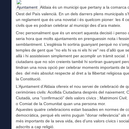
Aldaia és un municipi que pertany a la comarca d
Oest del País valencià. En un dels darrers plens municipals s
un reglament que és una novetat i és quelcom pioner: les 4 c
civils que es podran celebrar al municipi des d’ara mateix.
Crec personalment que és un encert aquesta decisió i penso 
seria hora que molts ajuntaments en prenguessin nota i fessi
semblantment. L’església hi sortiria guanyant perquè no s’ompl
temples de gent que "no els hi va ni els hi ve" res d’allò que s
allà i hi assisteixen simplement per acomplir un tràmit social. I
ciutadans que no són creients també hi sortiran guanyant pe
tindran una nova opció per celebrar moments importants de l
des del més absolut respecte al dret a la llibertat religiosa qu
la Constitució.
L’Ajuntament d’Aldaia ofereix el nou servei de celebració de q
cerimònies civils: Acollida Ciutadana després del naixement;
Ciutadà, una "confirmació" dels valors cívics ; Matrimoni Civil;
o Comiat de la Comunitat quan una persona mor.
Aquestes quatre celebracions estan basades en normes de c
democràtica, perquè els veïns puguin "donar rellevància" al
més importants de la seva vida, des d’uns valors cívics i socia
adscrits a cap religió.