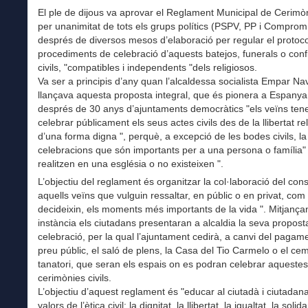
El ple de dijous va aprovar el Reglament Municipal de Cerimòn
per unanimitat de tots els grups polítics (PSPV, PP i Compromí
després de diversos mesos d’elaboració per regular el protoco
procediments de celebració d’aquests batejos, funerals o con
civils, "compatibles i independents "dels religiosos.
Va ser a principis d’any quan l’alcaldessa socialista Empar Na
llançava aquesta proposta integral, que és pionera a Espanya
després de 30 anys d’ajuntaments democràtics "els veïns tene
celebrar públicament els seus actes civils des de la llibertat rel
d’una forma digna ", perquè, a excepció de les bodes civils, la
celebracions que són importants per a una persona o família"
realitzen en una església o no existeixen ".
L’objectiu del reglament és organitzar la col·laboració del con
aquells veïns que vulguin ressaltar, en públic o en privat, com 
decideixin, els moments més importants de la vida ". Mitjança
instància els ciutadans presentaran a alcaldia la seva propost
celebració, per la qual l’ajuntament cedirà, a canvi del pagam
preu públic, el saló de plens, la Casa del Tio Carmelo o el cem
tanatori, que seran els espais on es podran celebrar aquestes
cerimònies civils.
L’objectiu d’aquest reglament és "educar al ciutadà i ciutadan
valors de l’ètica civil: la dignitat, la llibertat, la igualtat, la solida