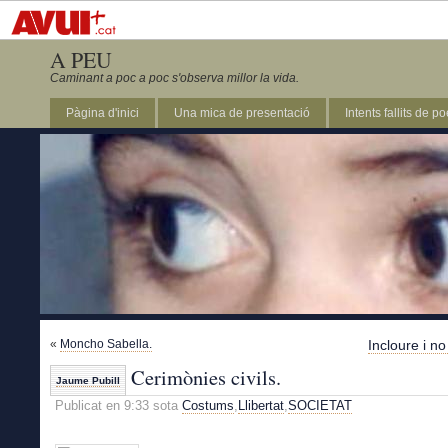
A PEU
Caminant a poc a poc s'observa millor la vida.
Pàgina d'inici
Una mica de presentació
Intents fallits de p
«
Moncho Sabella.
Incloure i no
Cerimònies civils.
Jaume Pubill
Publicat en 9:33 sota
Costums
,
Llibertat
,
SOCIETAT