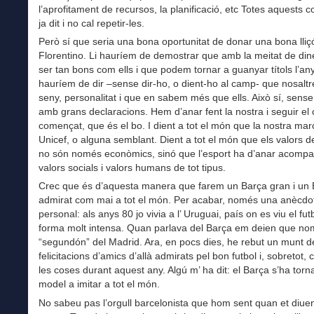
l’aprofitament de recursos, la planificació, etc Totes aquests 
ja dit i no cal repetir-les.
Però sí que seria una bona oportunitat de donar una bona lliçó
Florentino. Li hauríem de demostrar que amb la meitat de di
ser tan bons com ells i que podem tornar a guanyar títols l’any v
hauríem de dir –sense dir-ho, o dient-ho al camp- que nosaltr
seny, personalitat i que en sabem més que ells. Això sí, sense
amb grans declaracions. Hem d’anar fent la nostra i seguir el
començat, que és el bo. I dient a tot el món que la nostra mar
Unicef, o alguna semblant. Dient a tot el món que els valors de
no són només econòmics, sinó que l’esport ha d’anar acompa
valors socials i valors humans de tot tipus.
Crec que és d’aquesta manera que farem un Barça gran i un
admirat com mai a tot el món. Per acabar, només una anècdo
personal: als anys 80 jo vivia a l’ Uruguai, país on es viu el fut
forma molt intensa. Quan parlava del Barça em deien que no
“segundón” del Madrid. Ara, en pocs dies, he rebut un munt d
felicitacions d’amics d’allà admirats pel bon futbol i, sobretot,
les coses durant aquest any. Algú m’ ha dit: el Barça s’ha torn
model a imitar a tot el món.
No sabeu pas l’orgull barcelonista que hom sent quan et diue