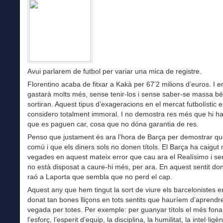
Avui parlarem de futbol per variar una mica de registre.
Florentino acaba de fitxar a Kakà per 67’2 milions d’euros. I e
gastarà molts més, sense tenir-los i sense saber-se massa bé
sortiran. Aquest tipus d’exageracions en el mercat futbolístic e
considero totalment immoral. I no demostra res més que hi ha
que es paguen car, cosa que no dóna garantia de res.
Penso que justament és ara l’hora de Barça per demostrar que
comú i que els diners sols no donen títols. El Barça ha caigu
vegades en aquest mateix error que cau ara el Realísimo i s
no està disposat a caure-hi més, per ara. En aquest sentit don
raó a Laporta que sembla que no perd el cap.
Aquest any que hem tingut la sort de viure els barcelonistes 
donat tan bones lliçons en tots sentits que hauríem d’aprendr
vegada per totes. Per exemple: per guanyar títols el més fon
l’esforç, l’esperit d’equip, la disciplina, la humilitat, la intel·ligè