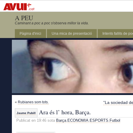
A PEU
Caminant a poc a poc s'observa millor la vida.
Pàgina d'inici
Una mica de presentació
Intents fallits de p
«
Rubianes som tots.
“La sociedad de
Ara és l’ hora, Barça.
Jaume Pubill
Publicat en 19:46 sota
Barça
,
ECONOMIA
,
ESPORTS
,
Futbol