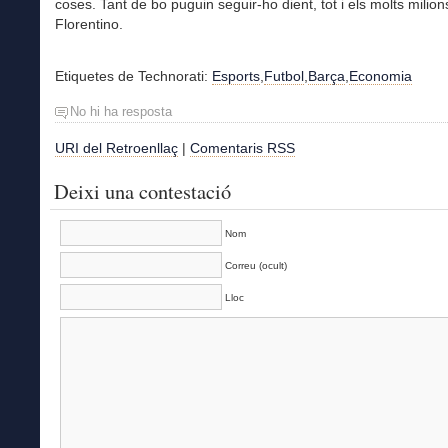
coses. Tant de bo puguin seguir-ho dient, tot i els molts milion
Florentino.
Etiquetes de Technorati:
Esports
,
Futbol
,
Barça
,
Economia
No hi ha resposta
URI del Retroenllaç
|
Comentaris RSS
Deixi una contestació
Nom
Correu (ocult)
Lloc