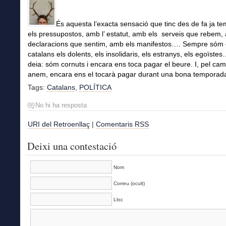
És aquesta l’exacta sensació que tinc des de fa ja t
els pressupostos, amb l’
estatut, amb els serveis que rebem,
declaracions que sentim, amb els manifestos…. Sempre sóm 
catalans els dolents, els insolidaris, els estranys, els egoïstes
deia: sóm cornuts i encara ens toca pagar el beure. I, pel ca
anem, encara ens el tocarà pagar durant una bona temporad
Tags:
Catalans
,
POLÍTICA
No hi ha resposta
URI del Retroenllaç
|
Comentaris RSS
Deixi una contestació
Nom
Correu (ocult)
Lloc