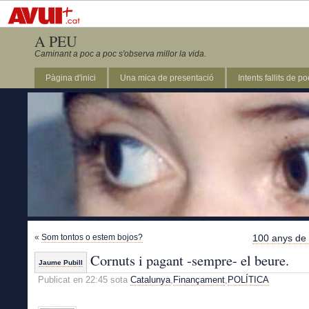
A PEU
Caminant a poc a poc s'observa millor la vida.
Pàgina d'inici
Una mica de presentació
Intents fallits de p
«
Som tontos o estem bojos?
100 anys de 
Cornuts i pagant -sempre- el beure.
Jaume Pubill
Publicat en 22:45 sota
Catalunya
,
Finançament
,
POLÍTICA