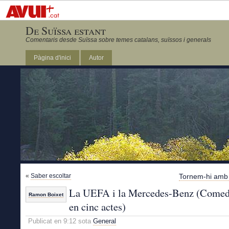
De Suïssa estant
Comentaris desde Suïssa sobre temes catalans, suïssos i generals
Pàgina d'inici
Autor
«
Saber escoltar
Tornem-hi amb 
La UEFA i la Mercedes-Benz (Comed
Ramon Boixet
en cinc actes)
Publicat en 9:12 sota
General