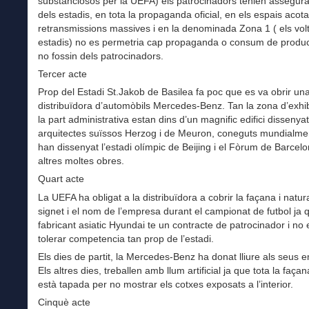
substanciosos per la UEFA) els patrocinadors tenien assegura
dels estadis, en tota la propaganda oficial, en els espais acota
retransmissions massives i en la denominada Zona 1 ( els vol
estadis) no es permetria cap propaganda o consum de produ
no fossin dels patrocinadors.
Tercer acte
Prop del Estadi St.Jakob de Basilea fa poc que es va obrir un
distribuïdora d’automòbils Mercedes-Benz. Tan la zona d’exhi
la part administrativa estan dins d’un magnific edifici dissenyat
arquitectes suïssos Herzog i de Meuron, coneguts mundialmen
han dissenyat l’estadi olímpic de Beijing i el Fòrum de Barcel
altres moltes obres.
Quart acte
La UEFA ha obligat a la distribuïdora a cobrir la façana i natur
signet i el nom de l’empresa durant el campionat de futbol ja 
fabricant asiatic Hyundai te un contracte de patrocinador i no 
tolerar competencia tan prop de l’estadi.
Els dies de partit, la Mercedes-Benz ha donat lliure als seus 
Els altres dies, treballen amb llum artificial ja que tota la faça
està tapada per no mostrar els cotxes exposats a l’interior.
Cinquè acte