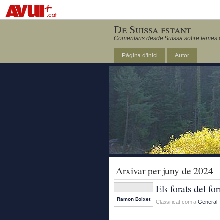
De Suïssa estant
Comentaris desde Suïssa sobre temes ca
Pàgina d'inici
Autor
Arxivar per juny de 2024
Els forats del fo
Ramon Boixet
Classificat com a
General