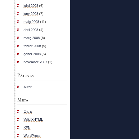
juliol 2008
(6)
juny 2008
(7)
maig 2008
(11)
abril 2008
(4)
març 2008
(8)
febrer 2008
(5)
gener 2008
(5)
novembre 2007
(2)
Pàgines
Autor
Meta
Entra
Valid
XHTML
XFN
WordPress