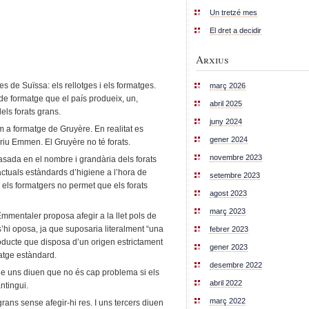
Un tretzé mes
El dret a decidir
Arxius
de Suïssa: els rellotges i els formatges.
març 2026
 de formatge que el país produeix, un,
abril 2025
els forats grans.
juny 2024
m a formatge de Gruyère. En realitat es
gener 2024
 riu Emmen. El Gruyère no té forats.
novembre 2023
asada en el nombre i grandària dels forats
tuals estàndards d’higiene a l’hora de
setembre 2023
r els formatgers no permet que els forats
agost 2023
març 2023
Emmentaler proposa afegir a la llet pols de
a s’hi oposa, ja que suposaria literalment “una
febrer 2023
producte que disposa d’un origen estrictament
gener 2023
matge estàndard.
desembre 2022
e uns diuen que no és cap problema si els
abril 2022
ntingui.
març 2022
rans sense afegir-hi res. I uns tercers diuen