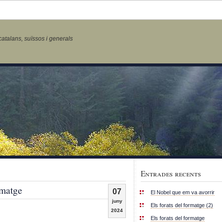
talans, suïssos i generals
Entrades recents
rmatge
07
El Nobel que em va avorrir
juny
Els forats del formatge (2)
2024
Els forats del formatge