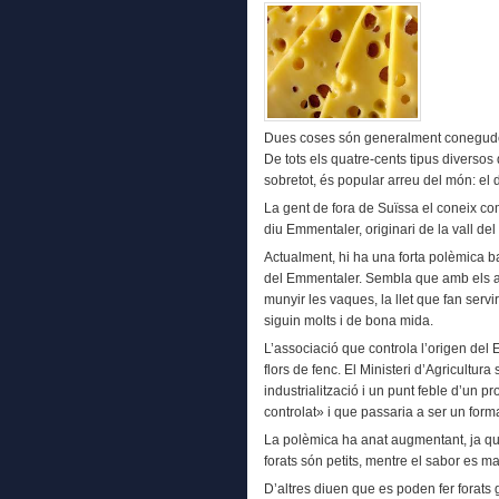
Dues coses són generalment conegudes 
De tots els quatre-cents tipus diversos
sobretot, és popular arreu del món: el d
La gent de fora de Suïssa el coneix co
diu Emmentaler, originari de la vall del
Actualment, hi ha una forta polèmica b
del Emmentaler. Sembla que amb els ac
munyir les vaques, la llet que fan servi
siguin molts i de bona mida.
L’associació que controla l’origen del 
flors de fenc. El Ministeri d’Agricultur
industrialització i un punt feble d’un 
controlat» i que passaria a ser un for
La polèmica ha anat augmentant, ja qu
forats són petits, mentre el sabor es ma
D’altres diuen que es poden fer forats g