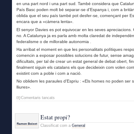
en una part nord i una part sud. També considera que Catalun
País Basc poden molt bé separar-se d’Espanya i, com a britàn
oblida que el seu país també pot desfer-se, començant per Es
encara que a «càmera lenta».
El senyor Davies es pot equivocar en les seves apreciacions.
no. A Catalunya ja es parla amb molta claredat de independèn
federalisme o de millorable autonomia .
Ha arribat el moment en que les personalitats polítiques resp
comencin a exposar possibles solucions de futur, sense amag
dificultats, per tal de crear un estat general de debat obert, fi
finalment siguin els catalans els que decideixin com volen con
existint com a poble i com a nació.
No oblidem les paraules d’Espriu : «Els homes no poden ser s
lliures».
Comentaris tancats
a
Solucions,
ara
Estat propi?
Ramon Boixet
Classificat com a
General