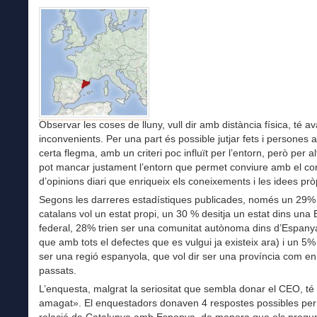
Observar les coses de lluny, vull dir amb distància física, té av
inconvenients. Per una part és possible jutjar fets i persones
certa flegma, amb un criteri poc influït per l’entorn, però per a
pot mancar justament l’entorn que permet conviure amb el co
d’opinions diari que enriqueix els coneixements i les idees prò
Segons les darreres estadístiques publicades, només un 29%
catalans vol un estat propi, un 30 % desitja un estat dins una
federal, 28% trien ser una comunitat autònoma dins d’Espany
que amb tots el defectes que es vulgui ja existeix ara) i un 5% 
ser una regió espanyola, que vol dir ser una província com e
passats.
L’enquesta, malgrat la seriositat que sembla donar el CEO, té
amagat». El enquestadors donaven 4 respostes possibles per d