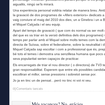
aigualits, ningú se’ls mirarà.
Una experiència personal voldria relatar de manera breu. Am
la gravació de dos programes de «Afers exteriors» dedicats a
vaig conviure el maig del 2010 dos dies, un a Ginebra i un a
el Miquel Calçada i el seu equip.
Apart del temps de gravació ( que com és normal va ser molt 
del que es va triar en la versió definitiva dels dos programes) 
temps per parlar amb el Miquel sobre molts temes com la de
directa de Suïssa, sobre el federalisme, sobre la neutralitat i d’
Miquel Calçada sap escoltar i com a professional que és, pre
bé tots el temes i demostra una senzillesa humana que pocs 
seva popularitat serien capaços de practicar.
Els encarregats de triar el nou director ( o directora) de TV3 
gran responsabilitat. Esperem que entre els possibles candida
escolliran el millor, sense pressions i sobretot sense por.
Jo ja en tinc un de pensat…peró no tinc ni vot ni veu.
Comentaris tancats
a
Miquel
Calçada
a
Més vacances? No, grácies