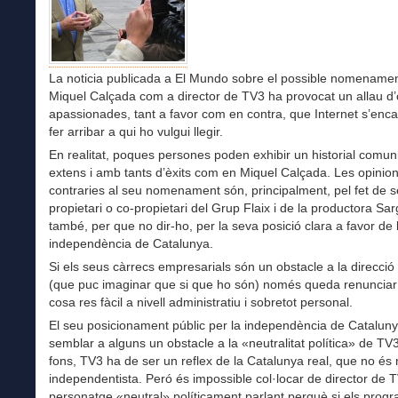
La noticia publicada a El Mundo sobre el possible nomename
Miquel Calçada com a director de TV3 ha provocat un allau d’
apassionades, tant a favor com en contra, que Internet s’enc
fer arribar a qui ho vulgui llegir.
En realitat, poques persones poden exhibir un historial comun
extens i amb tants d’èxits com en Miquel Calçada. Les opinio
contraries al seu nomenament són, principalment, pel fet de s
propietari o co-propietari del Grup Flaix i de la productora Sar
també, per que no dir-ho, per la seva posició clara a favor de 
independència de Catalunya.
Si els seus càrrecs empresarials són un obstacle a la direcci
(que puc imaginar que si que ho són) només queda renunciar 
cosa res fàcil a nivell administratiu i sobretot personal.
El seu posicionament públic per la independència de Cataluny
semblar a alguns un obstacle a la «neutralitat política» de TV3
fons, TV3 ha de ser un reflex de la Catalunya real, que no é
independentista. Peró és impossible col·locar de director de 
personatge «neutral» políticament parlant perquè si els prog