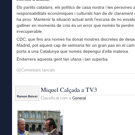
Els partits catalans, els polítics de casa nostra i les persones
responsabilitats econòmiques i culturals han de dir clarament 
ha prou. Mantenir la situació actual amb l’excusa de no esvalo
galliner en moments de crisi és un error que només fa perdr
irrecuperable.
CDC, que fins ara nomes ha donat mostres discretes de des
Madrid, pot aquest cap de setmana fer un gran pas en el cam
porta a una Catalunya que només depengui d’ella mateixa.
Endarrera aquesta gent tan ufana i tan superba.
Comentaris tancats
a
Endarrera
aquesta
gent…
Miquel Calçada a TV3
Ramon Boixet
Classificat com a
General