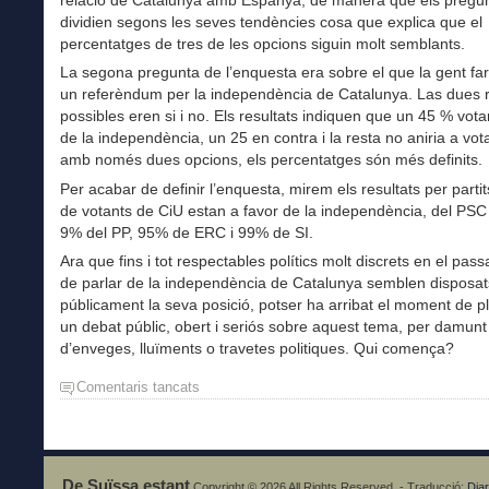
relació de Catalunya amb Espanya, de manera que els pregun
dividien segons les seves tendències cosa que explica que el
percentatges de tres de les opcions siguin molt semblants.
La segona pregunta de l’enquesta era sobre el que la gent fa
un referèndum per la independència de Catalunya. Las dues 
possibles eren si i no. Els resultats indiquen que un 45 % vota
de la independència, un 25 en contra i la resta no aniria a vota
amb només dues opcions, els percentatges són més definits.
Per acabar de definir l’enquesta, mirem els resultats per parti
de votants de CiU estan a favor de la independència, del PS
9% del PP, 95% de ERC i 99% de SI.
Ara que fins i tot respectables polítics molt discrets en el passa
de parlar de la independència de Catalunya semblen disposa
públicament la seva posició, potser ha arribat el moment de p
un debat públic, obert i seriós sobre aquest tema, per damunt
d’enveges, lluïments o travetes politiques. Qui comença?
Comentaris tancats
a
Estat
propi?
De Suïssa estant
Copyright © 2026 All Rights Reserved. - Traducció:
Diar