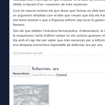
oblida ni davant d’un «caramel» de més vacances.
Com és natural sortiran els que diuen que Suïssa viu dels ba
un argument simplista com el dels que creuen que tots els fr
són bons amants o que a Espanya tothom sap tocar la guitarra
flamenc.
Són els que obliden l’industria farmacèutica, d’alimentació, la r
la maquinaria i tants d’altres camps on els suïssos guanyen el
dia amb el cap clar per saber que més vacances per a tothom 
una despesa econòmica impossible de defensar ara per ara.
Comentaris tancats
a
Més
vacances?
No,
Solucions, ara
grácies
Ramon Boixet
Classificat com a
General