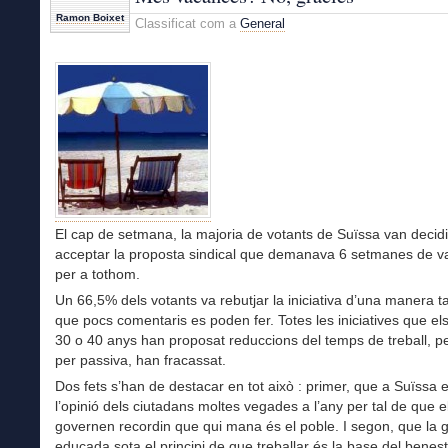
TV3
Ramon Boixet
Classificat com a
General
El cap de setmana, la majoria de votants de Suïssa van decidi
acceptar la proposta sindical que demanava 6 setmanes de 
per a tothom.
Un 66,5% dels votants va rebutjar la iniciativa d’una manera t
que pocs comentaris es poden fer. Totes les iniciatives que el
30 o 40 anys han proposat reduccions del temps de treball, pe
per passiva, han fracassat.
Dos fets s’han de destacar en tot això : primer, que a Suïssa
l’opinió dels ciutadans moltes vegades a l’any per tal de que e
governen recordin que qui mana és el poble. I segon, que la 
educada sota el principi de que treballar és la base del benest