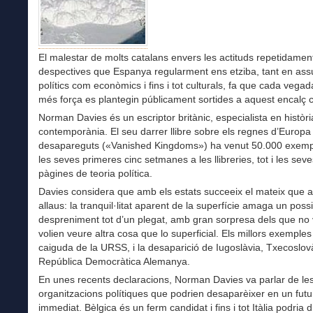
El malestar de molts catalans envers les actituds repetidamen
despectives que Espanya regularment ens etziba, tant en as
polítics com econòmics i fins i tot culturals, fa que cada vega
més força es plantegin públicament sortides a aquest encalç c
Norman Davies és un escriptor britànic, especialista en històri
contemporània. El seu darrer llibre sobre els regnes d’Europa
desapareguts («Vanished Kingdoms») ha venut 50.000 exemp
les seves primeres cinc setmanes a les llibreries, tot i les sev
pàgines de teoria política.
Davies considera que amb els estats succeeix el mateix que 
allaus: la tranquil·litat aparent de la superfície amaga un poss
despreniment tot d’un plegat, amb gran sorpresa dels que no 
volien veure altra cosa que lo superficial. Els millors exemples
caiguda de la URSS, i la desaparició de Iugoslàvia, Txecoslov
República Democràtica Alemanya.
En unes recents declaracions, Norman Davies va parlar de le
organitzacions polítiques que podrien desaparèixer en un futu
immediat. Bèlgica és un ferm candidat i fins i tot Itàlia podria d