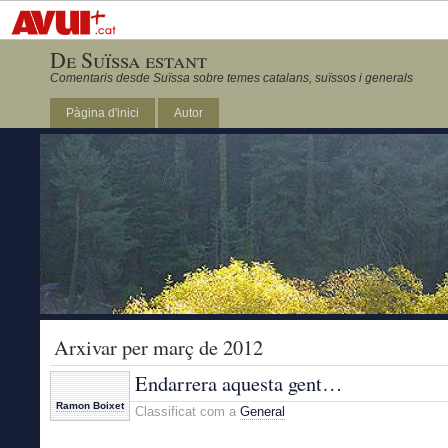
De Suïssa estant
Comentaris desde Suïssa sobre temes catalans, suïssos i generals
Pàgina d'inici
Autor
Arxivar per març de 2012
Endarrera aquesta gent…
Ramon Boixet
Classificat com a
General