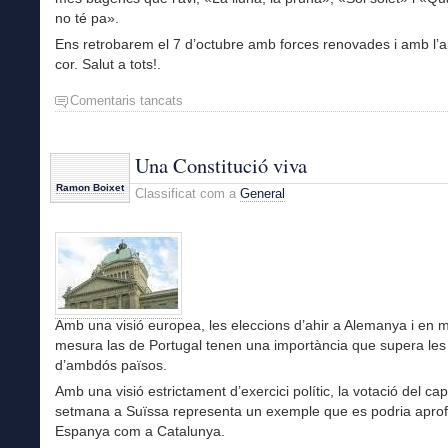
no té pa».
Ens retrobarem el 7 d’octubre amb forces renovades i amb l’al
cor. Salut a tots!.
Comentaris tancats
a
Viatge
de
casa
Una Constitució viva
a
Ramon Boixet
Classificat com a
General
casa
Amb una visió europea, les eleccions d’ahir a Alemanya i en 
mesura las de Portugal tenen una importància que supera les
d’ambdós països.
Amb una visió estrictament d’exercici polític, la votació del ca
setmana a Suïssa representa un exemple que es podria aprofi
Espanya com a Catalunya.