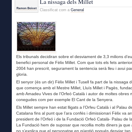
La nissaga dels Millet
la
Ramon Boixet
Classificat com a
General
cursa
Els tribunals decidiran sobre el desviament de 3,3 milions d’eu
benefici personal de Fèlix Millet. Com que tots els fets anterior
2004 han prescrit, segurament la sentencia serà lleu i avui p
gloria.
El senyor (és un dir) Fèlix Millet i Tusell fa part de la nissaga d
que comença amb el Mestre Millet, Lluís Millet i Pagès, fundad
amb Amadeu Vives de l’Orfeó Català i autor de moltes obres 
conegudes com per exemple El Cant de la Senyera.
Els Millet sempre han estat lligats a l’Orfeu Català i al Palau 
Catalana fins al punt que l’ara confés i dimissionari Fèlix va ar
president de l’Orfeó i de la Fundació Orfeó Català- Palau de l
La Fundació hem de suposar que recollia molts diners ja que 
no s’explica que el personatge en qüestió pogués desviar tan