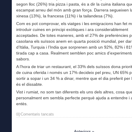
segon lloc (26%) tria pizza i pasta, és a dir la cuina italiana qu
escampat arreu del món amb gran força. Darrera segueixen l
xinesa (13%), la francesa (11%) i la tailandesa (7%).
Com es pot comprovar, els viatges i les emigracions han fet m
introduir cuines en principi exòtiques i ara considerablement
acceptades. De totes maneres, amb el 27% de preferències pe
casolana els suïssos anem en quarta posició mundial, per dar
d’Itàlia, Turquia i l’India que sorprenen amb un 92%, 82% i 8
tirada cap a casa. Realment semblen poc amics d’experimenta
sabors.
A l’hora de triar un restaurant, el 33% dels suïssos dona priorit
de cuina oferida i només un 17% decideix pel preu, UN 65% p
sortir a sopar i un 34 % a dinar, mentre que el dia preferit per 
és el dissabte.
Vist i rumiat, no som tan diferents els uns dels altres, cosa qu
personalment em sembla perfecte perquè ajuda a entendre i 
entès.
Comentaris tancats
a
Som
diferentment
iguals
Anteriors »