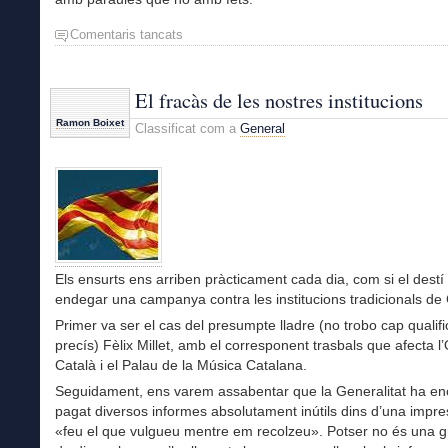
Comentaris tancats
a
Una
Constitució
viva
El fracàs de les nostres institucions
Ramon Boixet
Classificat com a
General
Els ensurts ens arriben pràcticament cada dia, com si el destí
endegar una campanya contra les institucions tradicionals de
Primer va ser el cas del presumpte lladre (no trobo cap qualif
precís) Fèlix Millet, amb el corresponent trasbals que afecta l
Català i el Palau de la Música Catalana.
Seguidament, ens varem assabentar que la Generalitat ha en
pagat diversos informes absolutament inútils dins d’una impre
«feu el que vulgueu mentre em recolzeu». Potser no és una 