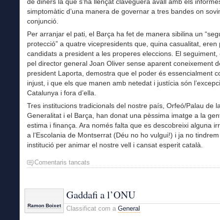
de diners la que s’ha llençat claveguera avall amb els informe
simptomàtic d’una manera de governar a tres bandes on sovint
conjunció.
Per arranjar el pati, el Barça ha fet de manera sibilina un “se
protecció” a quatre vicepresidents que, quina casualitat, eren
candidats a president a les properes eleccions. El seguiment,
pel director general Joan Oliver sense aparent coneixement d
president Laporta, demostra que el poder és essencialment co
injust, i que els que manen amb netedat i justícia són l’excepc
Catalunya i fora d’ella.
Tres institucions tradicionals del nostre país, Orfeó/Palau de l
Generalitat i el Barça, han donat una pèssima imatge a la gen
estima i finança. Ara només falta que es descobreixi alguna irr
a l’Escolania de Montserrat (Déu no ho vulgui!) i ja no tindre
institució per animar el nostre vell i cansat esperit català.
Comentaris tancats
a
El
fracàs
de
Gaddafi a l’ONU
les
Ramon Boixet
Classificat com a
General
nostres
institucions