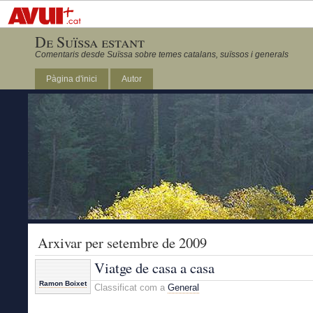
De Suïssa estant
Comentaris desde Suïssa sobre temes catalans, suïssos i generals
Pàgina d'inici
Autor
Arxivar per setembre de 2009
Viatge de casa a casa
Ramon Boixet
Classificat com a
General