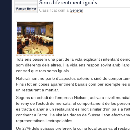
Som diferentment iguals
Millet
Ramon Boixet
Classificat com a
General
Tots ens passem una part de la vida explicant i intentant dem
som diferents dels altres. I la vida ens respon sovint amb l’a
contrari que tots soms iguals.
Naturalment no parlo d’aspectes exteriors sinó de comportam
Fins i tot en coses aparentment banals com per exemple les s
un restaurant a menjar.
Segons un estudi de l’empresa Nielsen, activa a nivell mundial
terreny de l’estudi de mercats, el comportament de les perso
es tracta d’anar a un restaurant és molt similar d’un país a l’alt
continent a l’altre. He vist les dades de Suïssa i són efectivam
representatives i extrapolables.
Un 27% dels suïssos prefereix la cuina local quan va al restau