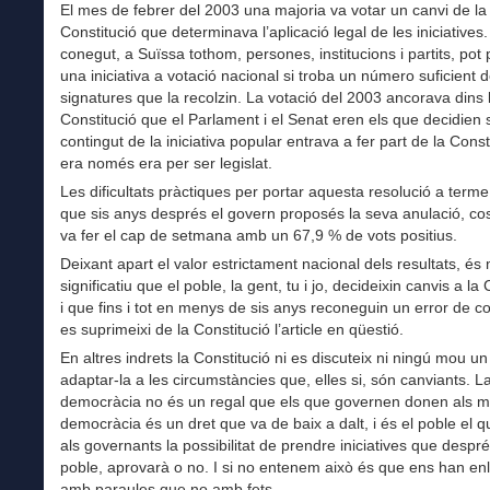
El mes de febrer del 2003 una majoria va votar un canvi de la
Constitució que determinava l’aplicació legal de les iniciative
conegut, a Suïssa tothom, persones, institucions i partits, pot
una iniciativa a votació nacional si troba un número suficient 
signatures que la recolzin. La votació del 2003 ancorava dins 
Constitució que el Parlament i el Senat eren els que decidien s
contingut de la iniciativa popular entrava a fer part de la Const
era només era per ser legislat.
Les dificultats pràctiques per portar aquesta resolució a terme
que sis anys després el govern proposés la seva anulació, co
va fer el cap de setmana amb un 67,9 % de vots positius.
Deixant apart el valor estrictament nacional dels resultats, és 
significatiu que el poble, la gent, tu i jo, decideixin canvis a la
i que fins i tot en menys de sis anys reconeguin un error de c
es suprimeixi de la Constitució l’article en qüestió.
En altres indrets la Constitució ni es discuteix ni ningú mou un 
adaptar-la a les circumstàncies que, elles si, són canviants. L
democràcia no és un regal que els que governen donen als m
democràcia és un dret que va de baix a dalt, i és el poble el 
als governants la possibilitat de prendre iniciatives que després
poble, aprovarà o no. I si no entenem això és que ens han enl
amb paraules que no amb fets.