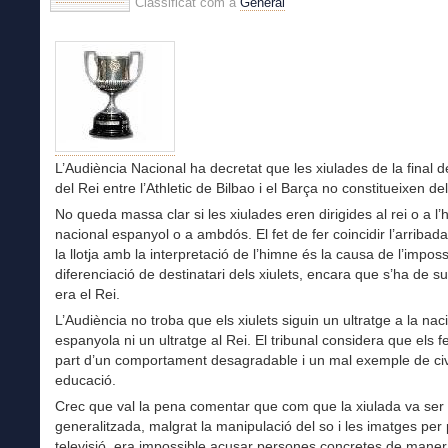
Classificat com a
General
L’Audiència Nacional ha decretat que les xiulades de la final 
del Rei entre l’Athletic de Bilbao i el Barça no constitueixen del
No queda massa clar si les xiulades eren dirigides al rei o a l
nacional espanyol o a ambdós. El fet de fer coincidir l’arribada
la llotja amb la interpretació de l’himne és la causa de l’imposs
diferenciació de destinatari dels xiulets, encara que s’ha de 
era el Rei.
L’Audiència no troba que els xiulets siguin un ultratge a la nac
espanyola ni un ultratge al Rei. El tribunal considera que els f
part d’un comportament desagradable i un mal exemple de ci
educació.
Crec que val la pena comentar que com que la xiulada va ser
generalitzada, malgrat la manipulació del so i les imatges per 
televisió, era impossible acusar persones concretes de mane