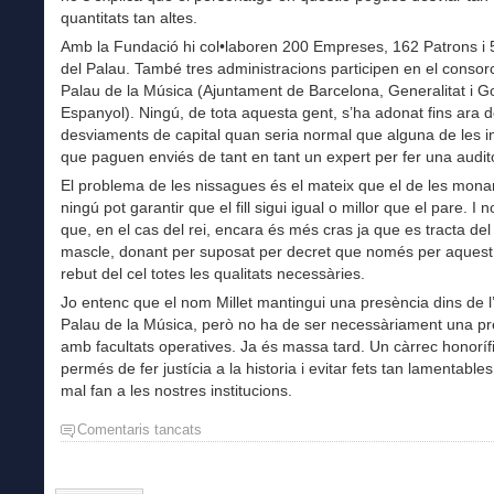
quantitats tan altes.
Amb la Fundació hi col•laboren 200 Empreses, 162 Patrons i
del Palau. També tres administracions participen en el consorc
Palau de la Música (Ajuntament de Barcelona, Generalitat i G
Espanyol). Ningú, de tota aquesta gent, s’ha adonat fins ara d
desviaments de capital quan seria normal que alguna de les in
que paguen enviés de tant en tant un expert per fer una audito
El problema de les nissagues és el mateix que el de les mona
ningú pot garantir que el fill sigui igual o millor que el pare. I n
que, en el cas del rei, encara és més cras ja que es tracta del p
mascle, donant per suposat per decret que només per aquest 
rebut del cel totes les qualitats necessàries.
Jo entenc que el nom Millet mantingui una presència dins de l’
Palau de la Música, però no ha de ser necessàriament una p
amb facultats operatives. Ja és massa tard. Un càrrec honoríf
permés de fer justícia a la historia i evitar fets tan lamentables
mal fan a les nostres institucions.
Comentaris tancats
a
La
nissaga
dels