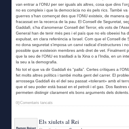
van entrar a l’ONU per ser iguals als altres, cosa que dins l’or
no es compleix i que la democràcia no és pels rics. També va 
guerres s’han començat des que l’ONU existeix, de manera q
fracassat en la recerca de la pau. El Consell de Seguretat, s
Gaddafi, s’ha d’anomenar Consell del Terror, els vots de l’As
General han de tenir més pes i el país que no els obeeixi ha 
expulsat, en clara referéncia a Israel. Com que el Consell de 
no dona seguretat s’imposa un canvi radical d’estructures i no
possible que existeixin membres amb dret de vet. Finalment 
que la seu de l’ONU es traslladi a la Xina o a l’India, en un inte
la seu a la demografia.
No tot el que va dir Gaddafi és “palla”. Certes crítiques a l’ON
fet molts altres polítics i també molta gent del carrer. El prob
arrossega Gaddafi és el del seu passat «tolerant» amb el terr
que el seu poder està basat en el petroli i el gas. Dos llastres
permeten distingir clarament els bons arguments dels dolents
Comentaris tancats
a
Gaddafi
a
l’ONU
Els xiulets al Rei
Ramon Boixet