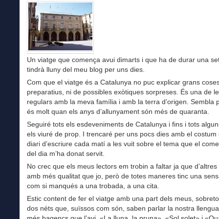
Un viatge que comença avui dimarts i que ha de durar una 
tindrà lluny del meu blog per uns dies.
Com que el viatge és a Catalunya no puc explicar grans coses
preparatius, ni de possibles exòtiques sorpreses. És una de l
regulars amb la meva família i amb la terra d’origen. Sembla 
és molt quan els anys d’allunyament són més de quaranta.
Seguiré tots els esdeveniments de Catalunya i fins i tots algu
els viuré de prop. I trencaré per uns pocs dies amb el costum
diari d’escriure cada matí a les vuit sobre el tema que el co
del dia m’ha donat servit.
No crec que els meus lectors em trobin a faltar ja que d’altres
amb més qualitat que jo, però de totes maneres tinc una sens
com si manqués a una trobada, a una cita.
Estic content de fer el viatge amb una part dels meus, sobret
dos néts que, suïssos com són, saben parlar la nostra llengua
més bagencs que l’avi, «La lluna, la pruna», «Sol solet» i «Qu