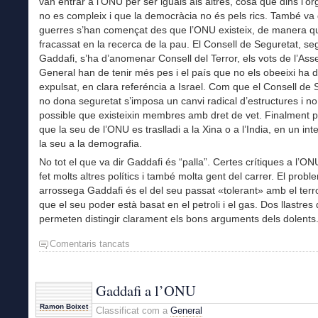
van entrar a l’ONU per ser iguals als altres, cosa que dins l’or
no es compleix i que la democràcia no és pels rics. També va 
guerres s’han començat des que l’ONU existeix, de manera q
fracassat en la recerca de la pau. El Consell de Seguretat, s
Gaddafi, s’ha d’anomenar Consell del Terror, els vots de l’As
General han de tenir més pes i el país que no els obeeixi ha 
expulsat, en clara referéncia a Israel. Com que el Consell de 
no dona seguretat s’imposa un canvi radical d’estructures i no
possible que existeixin membres amb dret de vet. Finalment 
que la seu de l’ONU es traslladi a la Xina o a l’India, en un inte
la seu a la demografia.
No tot el que va dir Gaddafi és “palla”. Certes crítiques a l’ON
fet molts altres polítics i també molta gent del carrer. El prob
arrossega Gaddafi és el del seu passat «tolerant» amb el terr
que el seu poder està basat en el petroli i el gas. Dos llastres
permeten distingir clarament els bons arguments dels dolents
Comentaris tancats
a
Gaddafi
a
l’ONU
Gaddafi a l’ONU
Ramon Boixet
Classificat com a
General