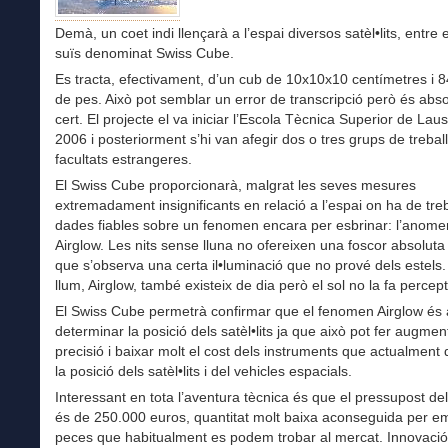
Demà, un coet indi llençarà a l’espai diversos satèl•lits, entre 
suïs denominat Swiss Cube.
Es tracta, efectivament, d’un cub de 10x10x10 centímetres i 
de pes. Això pot semblar un error de transcripció però és abs
cert. El projecte el va iniciar l’Escola Tècnica Superior de Lau
2006 i posteriorment s’hi van afegir dos o tres grups de treball
facultats estrangeres.
El Swiss Cube proporcionarà, malgrat les seves mesures
extremadament insignificants en relació a l’espai on ha de treb
dades fiables sobre un fenomen encara per esbrinar: l’anome
Airglow. Les nits sense lluna no ofereixen una foscor absoluta 
que s’observa una certa il•luminació que no prové dels estels
llum, Airglow, també existeix de dia però el sol no la fa percept
El Swiss Cube permetrà confirmar que el fenomen Airglow és 
determinar la posició dels satèl•lits ja que això pot fer augmen
precisió i baixar molt el cost dels instruments que actualment 
la posició dels satèl•lits i del vehicles espacials.
Interessant en tota l’aventura tècnica és que el pressupost del 
és de 250.000 euros, quantitat molt baixa aconseguida per e
peces que habitualment es podem trobar al mercat. Innovació