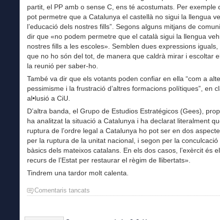
partit, el PP amb o sense C, ens té acostumats. Per exemple
pot permetre que a Catalunya el castellà no sigui la llengua v
l’educació dels nostres fills”. Segons alguns mitjans de comun
dir que «no podem permetre que el català sigui la llengua vehi
nostres fills a les escoles». Semblen dues expressions iguals,
que no ho són del tot, de manera que caldrà mirar i escoltar e
la reunió per saber-ho.
També va dir que els votants poden confiar en ella “com a alte
pessimisme i la frustració d’altres formacions polítiques”, en c
al•lusió a CiU.
D’altra banda, el Grupo de Estudios Estratégicos (Gees), prop
ha analitzat la situació a Catalunya i ha declarat literalment qu
ruptura de l’ordre legal a Catalunya ho pot ser en dos aspecte
per la ruptura de la unitat nacional, i segon per la conculcació
bàsics dels mateixos catalans. En els dos casos, l’exèrcit és e
recurs de l’Estat per restaurar el règim de llibertats».
Tindrem una tardor molt calenta.
Comentaris tancats
a
El
PPC
enceta