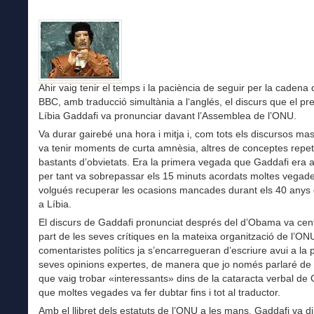
Ahir vaig tenir el temps i la paciència de seguir per la cadena 
BBC, amb traducció simultània a l‘anglés, el discurs que el pr
Líbia Gaddafi va pronunciar davant l’Assemblea de l’ONU.
Va durar gairebé una hora i mitja i, com tots els discursos mas
va tenir moments de curta amnèsia, altres de conceptes repeti
bastants d’obvietats. Era la primera vegada que Gaddafi era a
per tant va sobrepassar els 15 minuts acordats moltes vegade
volgués recuperar les ocasions mancades durant els 40 anys
a Líbia.
El discurs de Gaddafi pronunciat després del d’Obama va cen
part de les seves crítiques en la mateixa organització de l’ONU
comentaristes polítics ja s’encarregueran d’escriure avui a la
seves opinions expertes, de manera que jo només parlaré de 
que vaig trobar «interessants» dins de la cataracta verbal de 
que moltes vegades va fer dubtar fins i tot al traductor.
Amb el llibret dels estatuts de l’ONU a les mans, Gaddafi va di