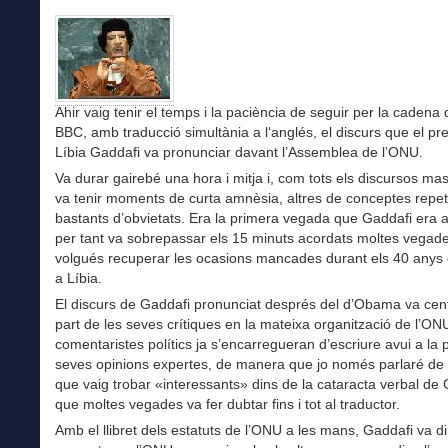
Ahir vaig tenir el temps i la paciència de seguir per la cadena 
BBC, amb traducció simultània a l‘anglés, el discurs que el pr
Líbia Gaddafi va pronunciar davant l’Assemblea de l’ONU.
Va durar gairebé una hora i mitja i, com tots els discursos mas
va tenir moments de curta amnèsia, altres de conceptes repeti
bastants d’obvietats. Era la primera vegada que Gaddafi era a
per tant va sobrepassar els 15 minuts acordats moltes vegade
volgués recuperar les ocasions mancades durant els 40 anys
a Líbia.
El discurs de Gaddafi pronunciat després del d’Obama va cen
part de les seves crítiques en la mateixa organització de l’ONU
comentaristes polítics ja s’encarregueran d’escriure avui a la
seves opinions expertes, de manera que jo només parlaré de 
que vaig trobar «interessants» dins de la cataracta verbal de 
que moltes vegades va fer dubtar fins i tot al traductor.
Amb el llibret dels estatuts de l’ONU a les mans, Gaddafi va di