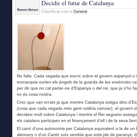
Decidir el futur de Catalunya
els
Ramon Boixet
Classificat com a
General
llamps
No falla. Cada vegada que escric sobre el govern espanyol o 
monarquia surten els àngels de la guarda de les essències ca
per dir que no cal parlar-ne d’Espanya o del rei, que ja s’ho fa
no és cosa nostra.
Crec que van errats ja que mentre Catalunya estigui dins d’E
(cosa que cada vegada més gent voldria canviar), el govern 
decideix molt sobre Catalunya i mentre el Rei segueixi assegut
els catalans participen en el finançament d’ell i de la seva famí
El camí d’una autonomia per Catalunya equivalent a la de un
alemany o d‘un Cantó suïs sembla que està ple de paranys, d