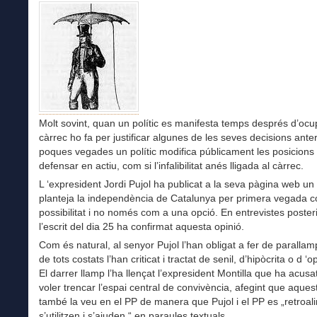
Molt sovint, quan un polític es manifesta temps després d’ocu
càrrec ho fa per justificar algunes de les seves decisions anter
poques vegades un polític modifica públicament les posicions
defensar en actiu, com si l’infalibilitat anés lligada al càrrec.
L ‘expresident Jordi Pujol ha publicat a la seva pàgina web un 
planteja la independència de Catalunya per primera vegada 
possibilitat i no només com a una opció. En entrevistes poster
l’escrit del dia 25 ha confirmat aquesta opinió.
Com és natural, al senyor Pujol l’han obligat a fer de parallam
de tots costats l’han criticat i tractat de senil, d’hipòcrita o d ‘o
El darrer llamp l’ha llençat l’expresident Montilla que ha acusa
voler trencar l’espai central de convivència, afegint que aques
també la veu en el PP de manera que Pujol i el PP es „retroal
s’utilitzen i s’ajuden “ en paraules textuals.