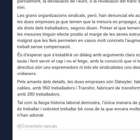
parcialment, la devaluació de l’euro, o la revaluació del franc
miri.
Les grans organitzacions sindicals, però, han denunciat els a
les dues empreses ja que temen que la mesura es propagui, p
els drets dels treballadors, segons diuen. Potser el que teme
les mesures tinguin efecte positiu al marge de les seves estru
malgrat que les lleis permeten en casos molt concrets l’augm
treball sense compensació.
És d’esperar que s’establirà un diàleg amb arguments clars so
taula i fent servir el cap i no el fetge, amb la convicció que ni t
directius són uns espremedors ni tots els sindicalistes uns de
cridaners.
Pels amants dels detalls, les dues empreses són Dätwyler, fab
cables, amb 950 treballadors i Transfor, fabricant de transfor
amb 280 treballadors.
Tal com la llarga historia laboral demostra, l’única manera de
és treballar i sobretot treballar bé cosa de la que encara molt
n’han adonat.
Comentaris tancats
a
La
solució