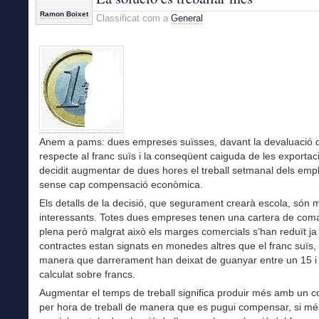
de
Ramon Boixet
Classificat com a
General
Catalunya
Anem a pams: dues empreses suïsses, davant la devaluació d
respecte al franc suïs i la conseqüent caiguda de les exporta
decidit augmentar de dues hores el treball setmanal dels empl
sense cap compensació econòmica.
Els detalls de la decisió, que segurament crearà escola, són m
interessants. Totes dues empreses tenen una cartera de co
plena però malgrat això els marges comercials s‘han reduït ja
contractes estan signats en monedes altres que el franc suïs,
manera que darrerament han deixat de guanyar entre un 15 i
calculat sobre francs.
Augmentar el temps de treball significa produir més amb un 
per hora de treball de manera que es pugui compensar, si mé