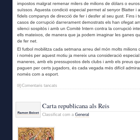
impostos malgrat remenar milers de milions de dòlars o euros
suïssos. Aquesta condició especial permet al senyor Blatter i 
fidels companys de direcció de fer i desfer al seu gust. Fins i t
casos de corrupció darrerament demostrats els han ofegat a
silenci sospitós i amb un Comitè Intern contra la corrupció int
ells mateixos, de manera que ja podem imaginar les ganes q
de fer net.
El futbol mobilitza cada setmana arreu del món molts milions d
i només per aquest motiu ja mereix una consideració especial
maneres, amb els pressupostos dels clubs i amb els preus qu
paguen per certs jugadors, és cada vegada més difícil admirar 
només com a esport.
Comentaris tancats
a
El
negoci
de
Carta republicana als Reis
la
Ramon Boixet
Classificat com a
General
FIFA