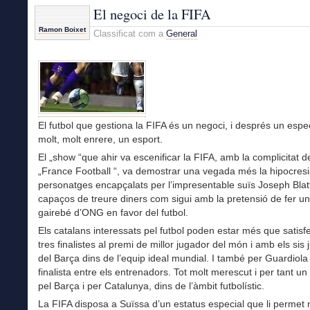
és
El negoci de la FIFA
treballar
Ramon Boixet
Classificat com a
General
més
El futbol que gestiona la FIFA és un negoci, i després un espec
molt, molt enrere, un esport.
El „show “que ahir va escenificar la FIFA, amb la complicitat de
„France Football “, va demostrar una vegada més la hipocresi
personatges encapçalats per l’impresentable suïs Joseph Blatt
capaços de treure diners com sigui amb la pretensió de fer un 
gairebé d’ONG en favor del futbol.
Els catalans interessats pel futbol poden estar més que satisf
tres finalistes al premi de millor jugador del món i amb els sis
del Barça dins de l’equip ideal mundial. I també per Guardiol
finalista entre els entrenadors. Tot molt merescut i per tant un
pel Barça i per Catalunya, dins de l’àmbit futbolístic.
La FIFA disposa a Suïssa d’un estatus especial que li permet