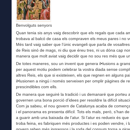
Benvolguts senyors
Quan tenia sis anys vaig descobrir que els regals que cada a
trobava al balcó de casa els compraven els meus pares i no v
Més tard vaig saber que l’únic evangeli que parla de vosaltres
de Reis sinó de mags, ni diu que éreu tres, ni us dóna cap no
manera que molt aviat vaig decidir que no sou res més que un
De totes maneres, sou un invent que genera il•lusions a grans i
per aquest motiu podem celebrar la vostra diada sense compl
altres Reis, els que si existeixen, els que regnen en alguns pa
il•lusionen a ningú i només serveixen per omplir pàgines de re
prescindibles com ells.
De manera que seguiré la tradició i us demanaré que porteu a
governen una bona porció d’idees per resoldre la difícil situac
Com ja sabeu, el nou govern de Catalunya acaba de comença
i el panorama es presenta difícil. Tots els mals, però, s’han 
a guarir amb una baixada de l’atur. Si l’atur es redueix és qu
troba feina, es fabriquen més productes i es poden vendre, i la
govern reben més ingressos i la roda del consum torna a girar,