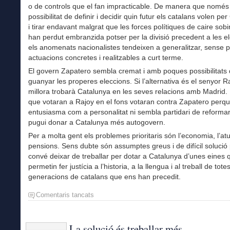
o de controls que el fan impracticable. De manera que només
possibilitat de definir i decidir quin futur els catalans volen pe
i tirar endavant malgrat que les forces polítiques de caire sobi
han perdut embranzida potser per la divisió precedent a les el
els anomenats nacionalistes tendeixen a generalitzar, sense 
actuacions concretes i realitzables a curt terme.
El govern Zapatero sembla cremat i amb poques possibilitats
guanyar les properes eleccions. Si l’alternativa és el senyor R
millora trobarà Catalunya en les seves relacions amb Madrid. 
que votaran a Rajoy en el fons votaran contra Zapatero perqu
entusiasma com a personalitat ni sembla partidari de reforma
pugui donar a Catalunya més autogovern.
Per a molta gent els problemes prioritaris són l’economia, l’atur
pensions. Sens dubte són assumptes greus i de difícil solució
convé deixar de treballar per dotar a Catalunya d’unes eines 
permetin fer justícia a l’historia, a la llengua i al treball de tote
generacions de catalans que ens han precedit.
Comentaris tancats
a
Decidir
el
futur
La solució és treballar més