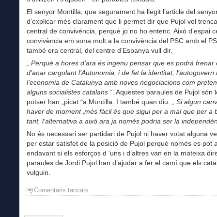
El senyor Montilla, que segurament ha llegit l’article del senyo
d’explicar més clarament que li permet dir que Pujol vol trenc
central de convivència, perquè jo no ho entenc. Això d’espai c
convivència em sona molt a la convivència del PSC amb el P
també era central, del centre d’Espanya vull dir.
„ Perquè a hores d’ara és ingenu pensar que es podrà frenar 
d’anar cargolant l’Autonomia, i de fet la identitat, l’autogovern 
l’economia de Catalunya amb noves negociacions com prete
alguns socialistes catalans “
. Aquestes paraules de Pujol són 
potser han „picat “a Montilla. I també quan diu:
„ Si algun canv
haver de moment ‚més fàcil és que sigui per a mal que per a 
tant, l’alternativa a això ara ja només podria ser la independèn
No és necessari ser partidari de Pujol ni haver votat alguna 
per estar satisfet de la posició de Pujol perquè només es pot 
endavant si els esforços d ‘uns i d’altres van en la mateixa dire
paraules de Jordi Pujol han d’ajudar a fer el camí que els cat
vulguin.
Comentaris tancats
a
Pujol,
Montilla
i