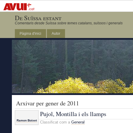
De Suïssa estant
Comentaris desde Suïssa sobre temes catalans, suïssos i generals
Pàgina d'inici
Autor
Arxivar per gener de 2011
Pujol, Montilla i els llamps
Ramon Boixet
Classificat com a
General