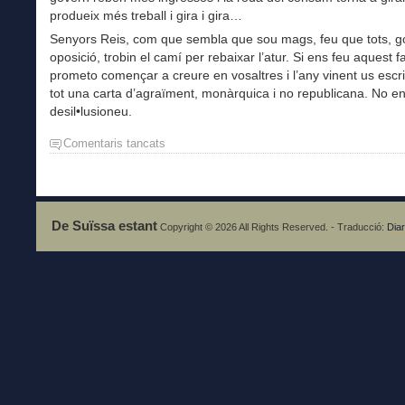
produeix més treball i gira i gira…
Senyors Reis, com que sembla que sou mags, feu que tots, g
oposició, trobin el camí per rebaixar l’atur. Si ens feu aquest f
prometo començar a creure en vosaltres i l’any vinent us escriu
tot una carta d’agraïment, monàrquica i no republicana. No e
desil•lusioneu.
Comentaris tancats
a
Carta
republicana
als
Reis
De Suïssa estant
Copyright © 2026 All Rights Reserved. - Traducció:
Diar